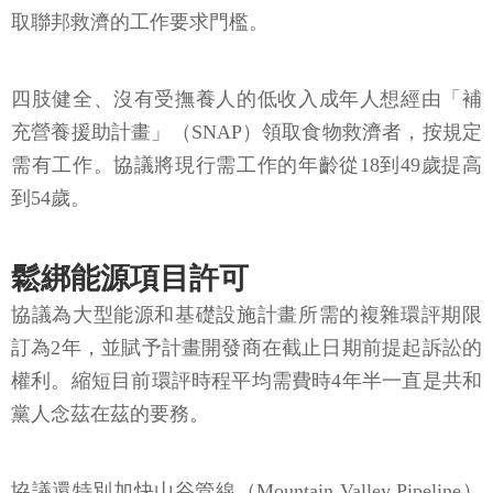
取聯邦救濟的工作要求門檻。
四肢健全、沒有受撫養人的低收入成年人想經由「補
充營養援助計畫」（SNAP）領取食物救濟者，按規定
需有工作。協議將現行需工作的年齡從18到49歲提高
到54歲。
鬆綁能源項目許可
協議為大型能源和基礎設施計畫所需的複雜環評期限
訂為2年，並賦予計畫開發商在截止日期前提起訴訟的
權利。縮短目前環評時程平均需費時4年半一直是共和
黨人念茲在茲的要務。
協議還特別加快山谷管線（Mountain Valley Pipeline）