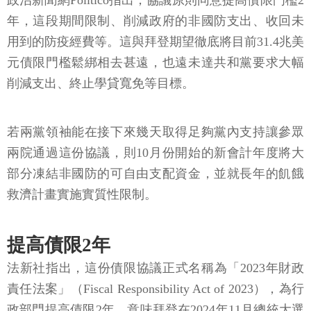
政治新聞網Politico指出，協議原則同意提高債限門檻2
年，這段期間限制、削減政府的非國防支出、收回未
用到的防疫經費等。這與拜登期望徹底將目前31.4兆美
元債限門檻鬆綁相去甚遠，也遠未達共和黨要求大幅
削減支出、終止學貸寬免等目標。
若兩黨領袖能在接下來幾天取得足夠黨內支持讓參眾
兩院通過這份協議，則10月份開始的新會計年度將大
部分凍結非國防的可自由支配資金，並就長年的飢餓
救濟計畫實施實質性限制。
提高債限2年
法新社指出，這份債限協議正式名稱為「2023年財政
責任法案」（Fiscal Responsibility Act of 2023），為行
政部門提高債限2年，意味拜登在2024年11月總統大選