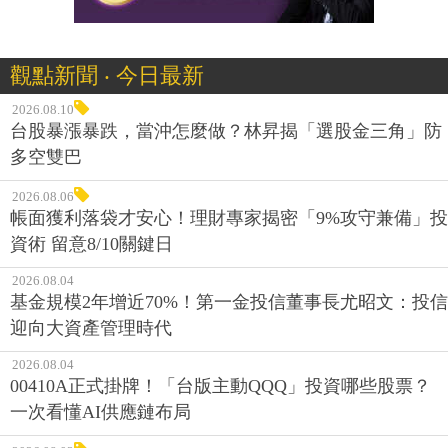
觀點新聞 ‧ 今日最新
2026.08.10
台股暴漲暴跌，當沖怎麼做？林昇揭「選股金三角」防
多空雙巴
2026.08.06
帳面獲利落袋才安心！理財專家揭密「9%攻守兼備」投
資術 留意8/10關鍵日
2026.08.04
基金規模2年增近70%！第一金投信董事長尤昭文：投信
迎向大資產管理時代
2026.08.04
00410A正式掛牌！「台版主動QQQ」投資哪些股票？
一次看懂AI供應鏈布局