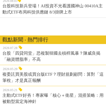
2026.08.03
台股科技新兵登場！AI投資不光看護國神山 00410A主
動式ETF布局科技供應鏈 8/3掛牌上市
觀點新聞 ‧ 熱門排行
2026.07.28
台股「四貸同堂」恐複製韓國去槓桿風暴？陳威良揭
「融資體脂率」不高
2026.05.29
複委託買美股或買台版ETF？理財規劃顧問：算對「這
筆稅」才是真正報酬
2026.05.21
主動式ETF好夯！專家曝「核心＋衛星」混搭策略：用
被動型當定海神針