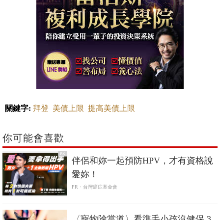
關鍵字:
拜登
美債上限
提高美債上限
你可能會喜歡
PR
伴侶和妳一起預防HPV，才有資格說
愛妳！
PR・台灣癌症基金會
〈寵物險當道〉看準毛小孩沒健保 3