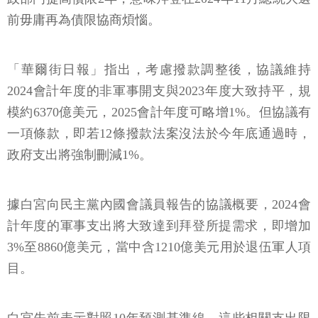
前毋庸再為債限協商煩惱。
「華爾街日報」指出，考慮撥款調整後，協議維持
2024會計年度的非軍事開支與2023年度大致持平，規
模約6370億美元，2025會計年度可略增1%。但協議有
一項條款，即若12條撥款法案沒法於今年底通過時，
政府支出將強制刪減1%。
據白宮向民主黨內國會議員報告的協議概要，2024會
計年度的軍事支出將大致達到拜登所提需求，即增加
3%至8860億美元，當中含1210億美元用於退伍軍人項
目。