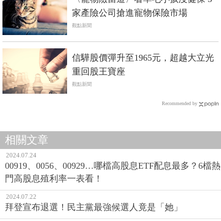
家產險公司搶進寵物保險市場
觀點新聞
信驊股價彈升至1965元，超越大立光
重回股王寶座
觀點新聞
Recommended by
相關文章
2024.07.24
00919、0056、00929…哪檔高股息ETF配息最多？6檔熱
門高股息殖利率一表看！
2024.07.22
拜登宣布退選！民主黨最強候選人竟是「她」