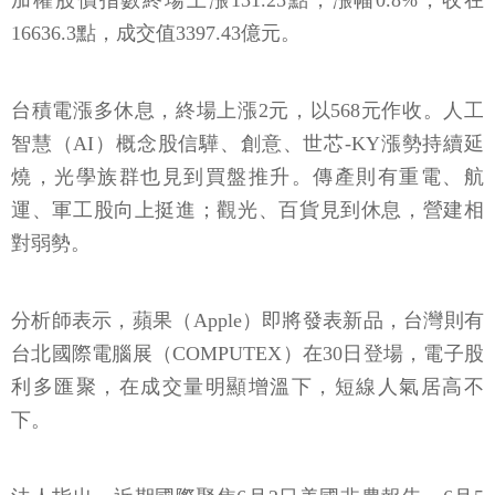
加權股價指數終場上漲131.25點，漲幅0.8%，收在
16636.3點，成交值3397.43億元。
台積電漲多休息，終場上漲2元，以568元作收。人工
智慧（AI）概念股信驊、創意、世芯-KY漲勢持續延
燒，光學族群也見到買盤推升。傳產則有重電、航
運、軍工股向上挺進；觀光、百貨見到休息，營建相
對弱勢。
分析師表示，蘋果（Apple）即將發表新品，台灣則有
台北國際電腦展（COMPUTEX）在30日登場，電子股
利多匯聚，在成交量明顯增溫下，短線人氣居高不
下。