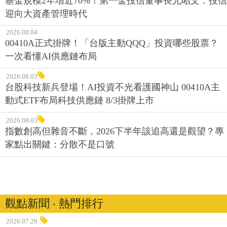
基金規模2年增近70%！第一金投信董事長尤昭文：投信
迎向大資產管理時代
2026.08.04
00410A正式掛牌！「台版主動QQQ」投資哪些股票？
一次看懂AI供應鏈布局
2026.08.03
台股科技新兵登場！AI投資不光看護國神山 00410A主
動式ETF布局科技供應鏈 8/3掛牌上市
2026.08.03
指數創高但雜音不斷，2026下半年該追高還是觀望？專
家點出關鍵：分散不是口號
觀點新聞 ‧ 熱門排行
2026.07.28