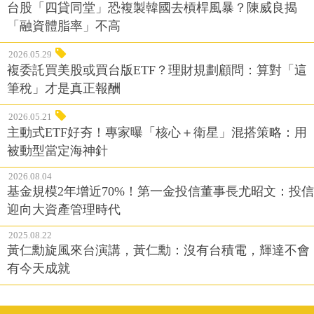
台股「四貸同堂」恐複製韓國去槓桿風暴？陳威良揭
「融資體脂率」不高
2026.05.29
複委託買美股或買台版ETF？理財規劃顧問：算對「這
筆稅」才是真正報酬
2026.05.21
主動式ETF好夯！專家曝「核心＋衛星」混搭策略：用
被動型當定海神針
2026.08.04
基金規模2年增近70%！第一金投信董事長尤昭文：投信
迎向大資產管理時代
2025.08.22
黃仁勳旋風來台演講，黃仁勳：沒有台積電，輝達不會
有今天成就