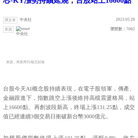
芯-KY漲勢持續延燒，台股站上16600點
2023.05.29
中央社
撰文者
瀏覽數：
7082
來源
中央社
來源：商業周刊/楊文財攝
台股今天AI概念股持續表現，在電子股領軍，傳產、
金融跟進下，指數跳空上漲後維持高檔震盪格局，站
上16600點、再創波段新高，終場上漲131.25點，成交
值已經連續3個交易日衝破新台幣3000億元。