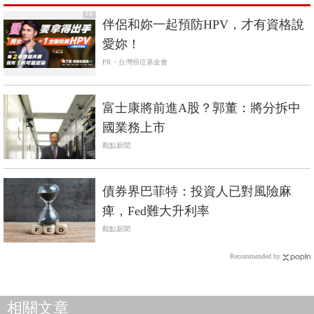
PR
伴侶和妳一起預防HPV，才有資格說
愛妳！
PR・台灣癌症基金會
富士康將前進A股？郭董：將分拆中
國業務上市
觀點新聞
債券界巴菲特：投資人已對風險麻
痺，Fed難大升利率
觀點新聞
Recommended by
相關文章