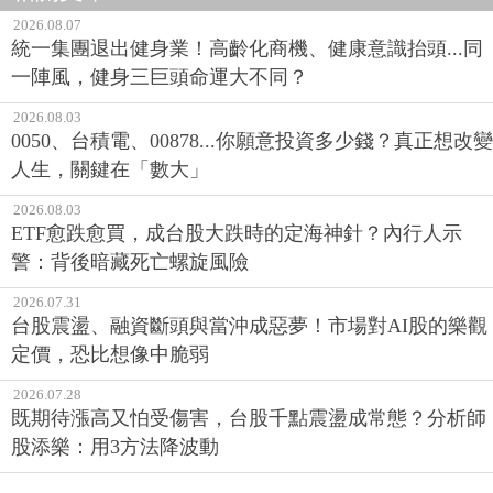
2026.08.07
統一集團退出健身業！高齡化商機、健康意識抬頭...同
一陣風，健身三巨頭命運大不同？
2026.08.03
0050、台積電、00878...你願意投資多少錢？真正想改變
人生，關鍵在「數大」
2026.08.03
ETF愈跌愈買，成台股大跌時的定海神針？內行人示
警：背後暗藏死亡螺旋風險
2026.07.31
台股震盪、融資斷頭與當沖成惡夢！市場對AI股的樂觀
定價，恐比想像中脆弱
2026.07.28
既期待漲高又怕受傷害，台股千點震盪成常態？分析師
股添樂：用3方法降波動