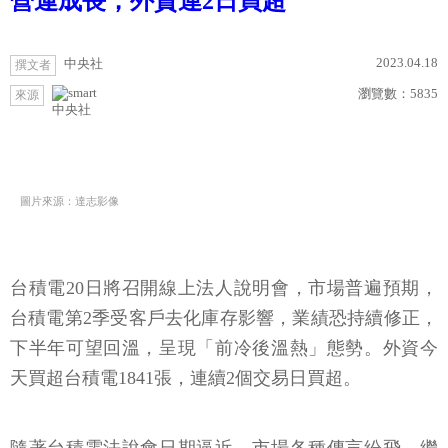
營運成長，外資連2日買超
2023.04.18
中央社
撰文者
瀏覽數：
5835
來源
中央社
圖片來源：達志影像
台積電20日將召開線上法人說明會，市場普遍預期，
台積電第2季受客戶去化庫存影響，業績恐持續修正，
下半年可望回溫，呈現「前冷後溫熱」態勢。外資今
天買超台積電1841張，連續2個交易日買超。