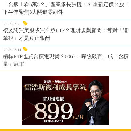
「台股上看5萬5？」產業隊長張捷：AI重新定價台股！
下半年聚焦3大關鍵零組件
2026.05.29
複委託買美股或買台版ETF？理財規劃顧問：算對「這
筆稅」才是真正報酬
2026.06.11
槓桿ETF也買台積電現貨？00631L曝險破百，成「含積
量」冠軍