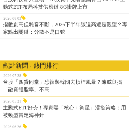
動式ETF布局科技供應鏈 8/3掛牌上市
2026.08.03
指數創高但雜音不斷，2026下半年該追高還是觀望？專
家點出關鍵：分散不是口號
觀點新聞 ‧ 熱門排行
2026.07.28
台股「四貸同堂」恐複製韓國去槓桿風暴？陳威良揭
「融資體脂率」不高
2026.05.21
主動式ETF好夯！專家曝「核心＋衛星」混搭策略：用
被動型當定海神針
2026.06.26