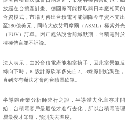
隨著台積電法說會日期逼近，市場各種傳言紛飛，繼
放緩在台擴產計畫、德國廠可能採取與日本廠相同的
合資模式，市場再傳出台積電可能調降今年資本支出
至280億美元，同時大砍艾司摩爾（ASML）極紫外光
（EUV）訂單。因正處法說會前緘默期，台積電對於
種種傳言並不評論。
法人表示，由於台積電產能相當搶手，因此當景氣反
轉向下時，IC設計廠砍單多先自2、3線廠開始調整，
直到沒有辦法才會向台積電砍單。
半導體產業分析師陸行之說，半導體去化庫存才開
始，台積電客戶是最後才進行去化，所以台積電管理
層最後才知道，預測失去準度。