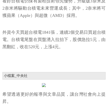
看好台積電仍保有製程技術領先優勢，升級版3奈米及
2奈米將驅動台積電未來營運成長；其中，2奈米將可
獲蘋果（Apple）與超微（AMD）採用。
外資今天買超台積電1841張，連續2個交易日買超台積
電。台積電尾盤在買盤湧入拉抬下，股價急拉5元，由
黑翻紅，收在520元，上漲4元。
小檔案_中央社
希望透過更好的報導與文章品質，讓台灣社會向上提
昇。