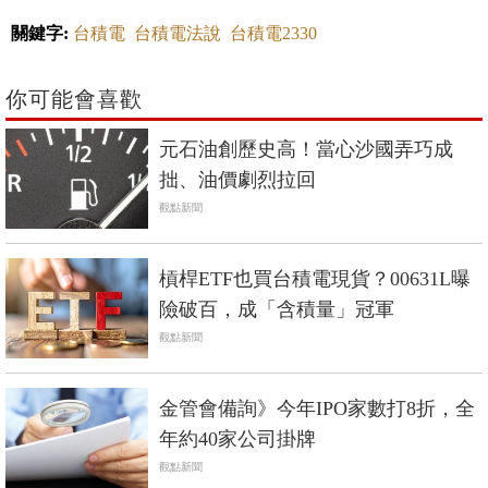
關鍵字:
台積電
台積電法說
台積電2330
你可能會喜歡
元石油創歷史高！當心沙國弄巧成
拙、油價劇烈拉回
觀點新聞
槓桿ETF也買台積電現貨？00631L曝
險破百，成「含積量」冠軍
觀點新聞
金管會備詢》今年IPO家數打8折，全
年約40家公司掛牌
觀點新聞