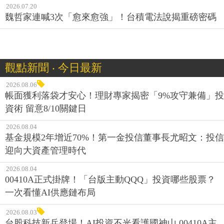
2026.07.20
魏哲家連喊3次「愈來愈強」！台積電法說揭重磅密碼
觀點新聞 ‧ 今日最新
2026.08.06
帳面獲利落袋才安心！理財專家揭密「9%攻守兼備」投
資術 留意8/10關鍵日
2026.08.04
基金規模2年增近70%！第一金投信董事長尤昭文：投信
迎向大資產管理時代
2026.08.04
00410A正式掛牌！「台版主動QQQ」投資哪些股票？
一次看懂AI供應鏈布局
2026.08.03
台股科技新兵登場！AI投資不光看護國神山 00410A主