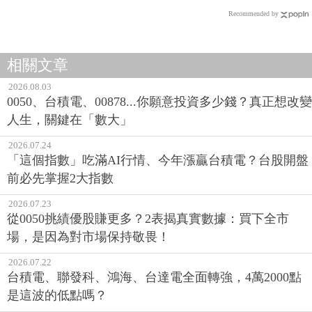
Recommended by
相關文章
2026.08.03
0050、台積電、00878...你願意投資多少錢？真正想改變
人生，關鍵在「數大」
2026.07.24
「這個指數」吃滿AI行情、今年漲贏台積電？台股開盤
前必先掌握2大指數
2026.07.23
從0050挑績優股賺更多？2表揭真實數據：買下全市
場，是因為對市場保持敬畏！
2026.07.22
台積電、聯發科、鴻海、台達電全面轉強，4萬2000點
是這波的低點嗎？