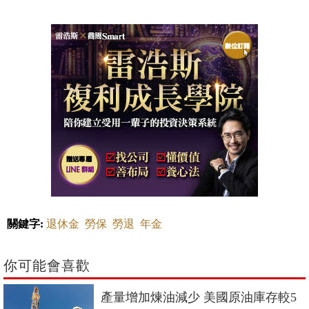
關鍵字:
退休金
勞保
勞退
年金
你可能會喜歡
產量增加煉油減少 美國原油庫存較5