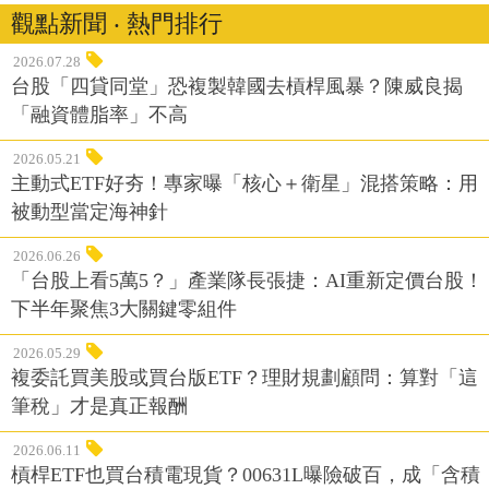
觀點新聞 ‧ 熱門排行
2026.07.28
台股「四貸同堂」恐複製韓國去槓桿風暴？陳威良揭
「融資體脂率」不高
2026.05.21
主動式ETF好夯！專家曝「核心＋衛星」混搭策略：用
被動型當定海神針
2026.06.26
「台股上看5萬5？」產業隊長張捷：AI重新定價台股！
下半年聚焦3大關鍵零組件
2026.05.29
複委託買美股或買台版ETF？理財規劃顧問：算對「這
筆稅」才是真正報酬
2026.06.11
槓桿ETF也買台積電現貨？00631L曝險破百，成「含積