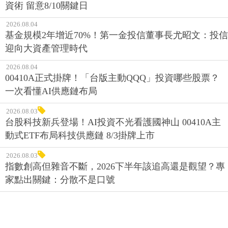
資術 留意8/10關鍵日
2026.08.04
基金規模2年增近70%！第一金投信董事長尤昭文：投信
迎向大資產管理時代
2026.08.04
00410A正式掛牌！「台版主動QQQ」投資哪些股票？
一次看懂AI供應鏈布局
2026.08.03
台股科技新兵登場！AI投資不光看護國神山 00410A主
動式ETF布局科技供應鏈 8/3掛牌上市
2026.08.03
指數創高但雜音不斷，2026下半年該追高還是觀望？專
家點出關鍵：分散不是口號