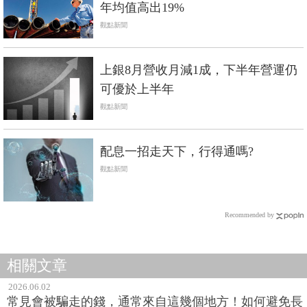
年均值高出19%
觀點新聞
上銀8月營收月減1成，下半年營運仍
可優於上半年
觀點新聞
配息一招走天下，行得通嗎?
觀點新聞
Recommended by
相關文章
2026.06.02
常見會被騙走的錢，通常來自這幾個地方！如何避免長