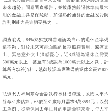
弘道老人福利基金會今天公布「樂齡金安心-經濟安全
未來趨勢」問卷調查報告，並披露熟齡退休準備最常
用的金融工具是保險類，加強熟齡族群的金融投資防
詐判別能力是迫切要務之一。
調查發現，84%熟齡族群普遍認為自己的退休金準備
還不夠，對於未來可能面臨的長期照顧費用、醫療支
出、緊急意外支出深感憂心，近8成認為退休金需要
500萬元以上，甚至有3成認為1000萬元以上才夠，計
算所有填答資料，熟齡族認為應準備的退休金高達837
萬元。
弘道老人福利基金會副執行長林博樺說，以國人平均
餘命81歲估算，65歲至81歲每月需求4萬3594元；以勞
工為例，從勞保局去年11月的申請金額來看，每人平