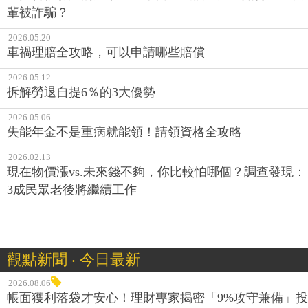
輩被詐騙？
2026.05.20
車禍理賠全攻略，可以申請哪些賠償
2026.05.12
拆解勞退自提6％的3大優勢
2026.05.06
失能年金不是重病就能領！請領資格全攻略
2026.02.13
現在物價漲vs.未來錢不夠，你比較怕哪個？調查發現：
3成民眾老後將繼續工作
觀點新聞 ‧ 今日最新
2026.08.06
帳面獲利落袋才安心！理財專家揭密「9%攻守兼備」投