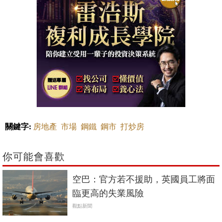
關鍵字:
房地產
市場
鋼鐵
鋼市
打炒房
你可能會喜歡
空巴：官方若不援助，英國員工將面
臨更高的失業風險
觀點新聞