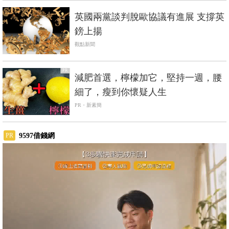
英國兩黨談判脫歐協議有進展 支撐英
鎊上揚
觀點新聞
PR
減肥首選，檸檬加它，堅持一週，腰
細了，瘦到你懷疑人生
PR・新素簡
9597借錢網
PR