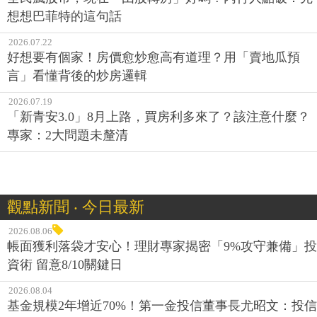
想想巴菲特的這句話
2026.07.22
好想要有個家！房價愈炒愈高有道理？用「賣地瓜預
言」看懂背後的炒房邏輯
2026.07.19
「新青安3.0」8月上路，買房利多來了？該注意什麼？
專家：2大問題未釐清
觀點新聞 ‧ 今日最新
2026.08.06
帳面獲利落袋才安心！理財專家揭密「9%攻守兼備」投
資術 留意8/10關鍵日
2026.08.04
基金規模2年增近70%！第一金投信董事長尤昭文：投信