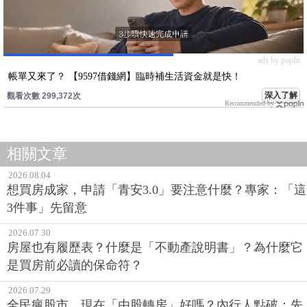
ads by popIn
帳單又來了？ 【9597借錢網】臨時補生活資金就是快！
深入了解
觀看次數 299,372次
Recommended by
相關文章
2026.08.04
想買房成家，申請「青安3.0」要注意什麼？專家：「這
3件事」先留意
2026.07.30
房屋也有履歷表？什麼是「不動產說明書」？為什麼它
是買房前必讀的保命符？
2026.07.29
全民瘋股市，現在「由股轉房」好嗎？內行人點破：先