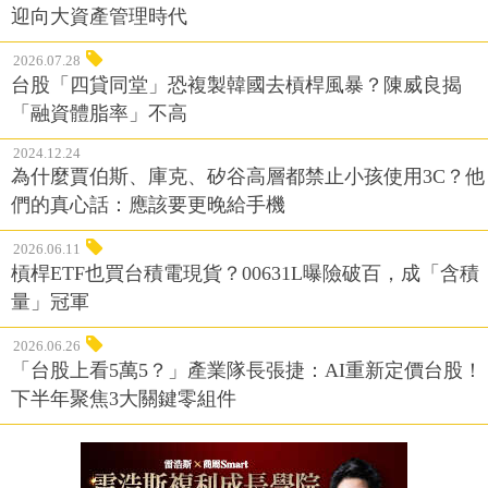
迎向大資產管理時代
2026.07.28
台股「四貸同堂」恐複製韓國去槓桿風暴？陳威良揭
「融資體脂率」不高
2024.12.24
為什麼賈伯斯、庫克、矽谷高層都禁止小孩使用3C？他
們的真心話：應該要更晚給手機
2026.06.11
槓桿ETF也買台積電現貨？00631L曝險破百，成「含積
量」冠軍
2026.06.26
「台股上看5萬5？」產業隊長張捷：AI重新定價台股！
下半年聚焦3大關鍵零組件