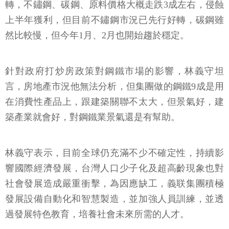
轉，不鏽鋼、碳鋼、原料價格大概走跌3成左右，侵蝕
上半年獲利，但目前不鏽鋼市況已先行好轉，碳鋼雖
然比較慢，但今年1月、2月也開始趨於穩定。
針對政府打炒房政策對鋼鐵市場的影響，林義守坦
言，房地產市況他無法分析，但集團做的鋼鐵9成是用
在消費性產品上，跟建築關聯不太大，但景氣好，建
築產業就會好，對鋼鐵業景氣還是有幫助。
林義守表示，目前全球仍充滿不少不確定性，持續影
響國際經濟發展，台灣人口少子化及超高齡現象也對
社會發展造成嚴重衝擊，為因應缺工，義联集團積極
發展設備自動化和智慧製造，並加強人員訓練，並透
過發展特色教育，培養社會未來所需的人才。