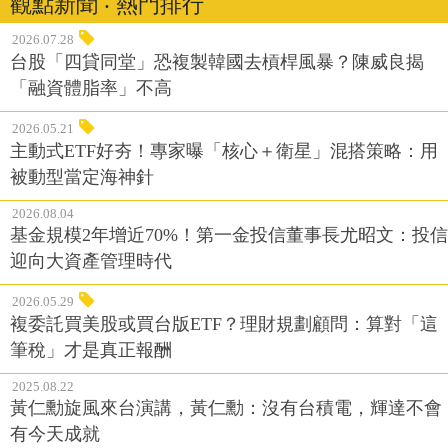
觀點新聞 ‧ 熱門排行
2026.07.28
台股「四貸同堂」恐複製韓國去槓桿風暴？陳威良揭
「融資體脂率」不高
2026.05.21
主動式ETF好夯！專家曝「核心＋衛星」混搭策略：用
被動型當定海神針
2026.08.04
基金規模2年增近70%！第一金投信董事長尤昭文：投信
迎向大資產管理時代
2026.05.29
複委託買美股或買台版ETF？理財規劃顧問：算對「這
筆稅」才是真正報酬
2025.08.22
黃仁勳旋風來台演講，黃仁勳：沒有台積電，輝達不會
有今天成就