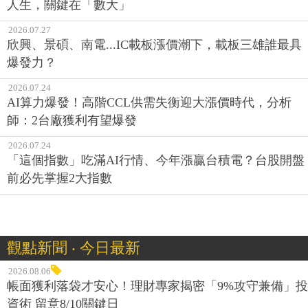
人生，關鍵在「數大」
2026.07.27
欣興、景碩、南電...IC載板漲價潮下，載板三雄誰最具
爆發力？
2026.07.24
AI算力爆發！高階CCL供需失衡迎大漲價時代，分析
師：2台廠獲利有望爆發
2026.07.24
「這個指數」吃滿AI行情、今年漲贏台積電？台股開盤
前必先掌握2大指數
觀點新聞 ‧ 今日最新
2026.08.06
帳面獲利落袋才安心！理財專家揭密「9%攻守兼備」投
資術 留意8/10關鍵日