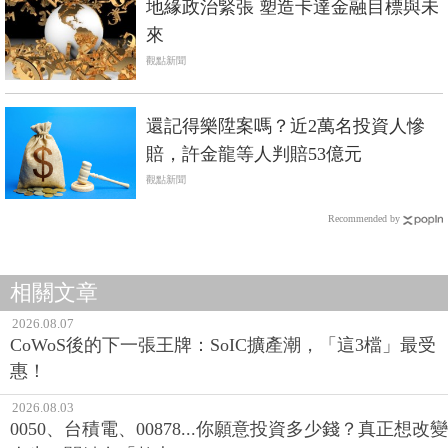
地緣政治緊張 塑造卡達金融目標與未
來
觀點新聞
還記得樂陞案嗎？近2萬名投資人慘
賠，許金龍等人判賠53億元
觀點新聞
Recommended by
相關文章
2026.08.07
CoWoS後的下一張王牌：SoIC擴產潮，「這3檔」最受
惠！
2026.08.03
0050、台積電、00878...你願意投資多少錢？真正想改變