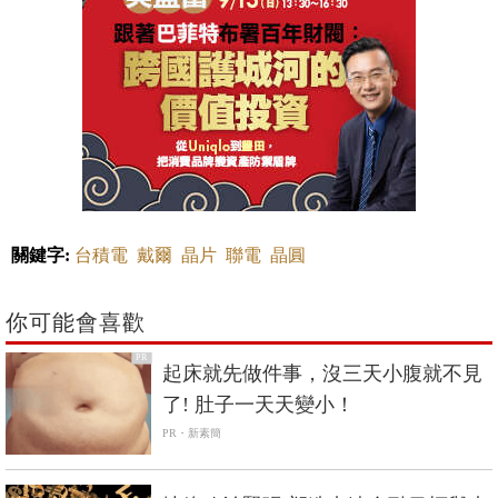
關鍵字:
台積電
戴爾
晶片
聯電
晶圓
你可能會喜歡
PR
起床就先做件事，沒三天小腹就不見
了! 肚子一天天變小！
PR・新素簡