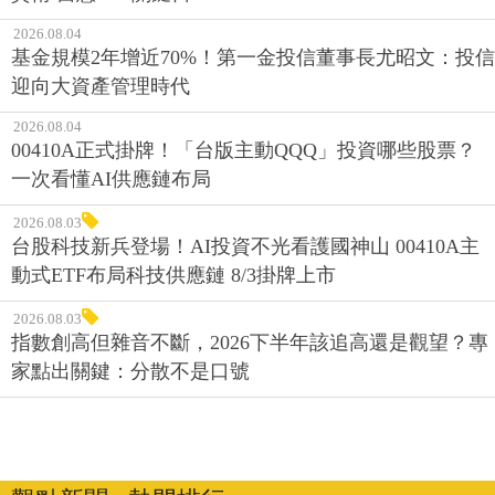
2026.08.04
基金規模2年增近70%！第一金投信董事長尤昭文：投信
迎向大資產管理時代
2026.08.04
00410A正式掛牌！「台版主動QQQ」投資哪些股票？
一次看懂AI供應鏈布局
2026.08.03
台股科技新兵登場！AI投資不光看護國神山 00410A主
動式ETF布局科技供應鏈 8/3掛牌上市
2026.08.03
指數創高但雜音不斷，2026下半年該追高還是觀望？專
家點出關鍵：分散不是口號