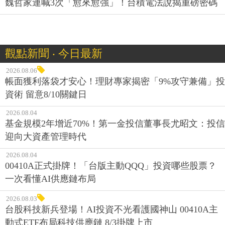
魏哲家連喊3次「愈來愈強」！台積電法說揭重磅密碼
觀點新聞 ‧ 今日最新
2026.08.06
帳面獲利落袋才安心！理財專家揭密「9%攻守兼備」投
資術 留意8/10關鍵日
2026.08.04
基金規模2年增近70%！第一金投信董事長尤昭文：投信
迎向大資產管理時代
2026.08.04
00410A正式掛牌！「台版主動QQQ」投資哪些股票？
一次看懂AI供應鏈布局
2026.08.03
台股科技新兵登場！AI投資不光看護國神山 00410A主
動式ETF布局科技供應鏈 8/3掛牌上市