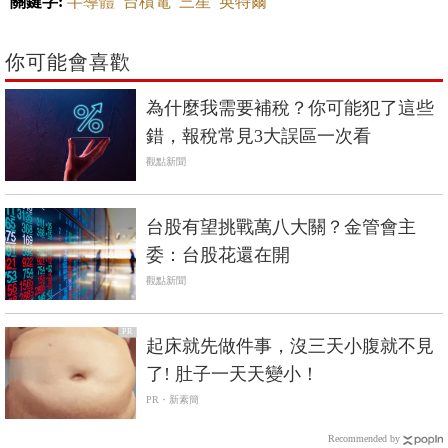
關鍵字:
半導體
台積電
三星
英特爾
你可能會喜歡
為什麼我需要補稅？你可能犯了這些
錯，報稅常見3大誤區一次看
觀點新聞
台股有望挑戰萬八大關？金管會主
委：台股花還在開
觀點新聞
PR
起床就先做件事，沒三天小腹就不見
了! 肚子一天天變小！
PR・新素簡
Recommended by