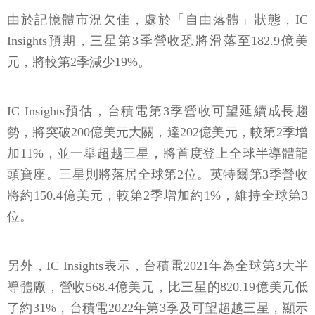
由於記憶體市況欠佳，處於「自由落體」狀態，IC
Insights預期，三星第3季營收恐將滑落至182.9億美
元，將較第2季減少19%。
IC Insights預估，台積電第3季營收可望延續成長趨
勢，將突破200億美元大關，達202億美元，較第2季增
加11%，並一舉超越三星，將首度登上全球半導體龍
頭寶座。三星則將落居全球第2位。英特爾第3季營收
將約150.4億美元，較第2季增加約1%，維持全球第3
位。
另外，IC Insights表示，台積電2021年為全球第3大半
導體廠，營收568.4億美元，比三星的820.19億美元低
了約31%，台積電2022年第3季及可望超越三星，顯示