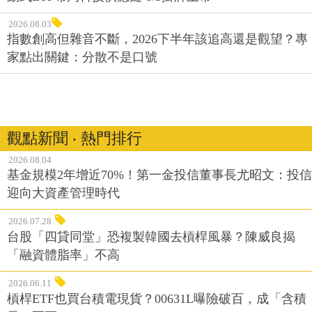
2026.08.03
指數創高但雜音不斷，2026下半年該追高還是觀望？專
家點出關鍵：分散不是口號
觀點新聞 ‧ 熱門排行
2026.08.04
基金規模2年增近70%！第一金投信董事長尤昭文：投信
迎向大資產管理時代
2026.07.28
台股「四貸同堂」恐複製韓國去槓桿風暴？陳威良揭
「融資體脂率」不高
2026.06.11
槓桿ETF也買台積電現貨？00631L曝險破百，成「含積