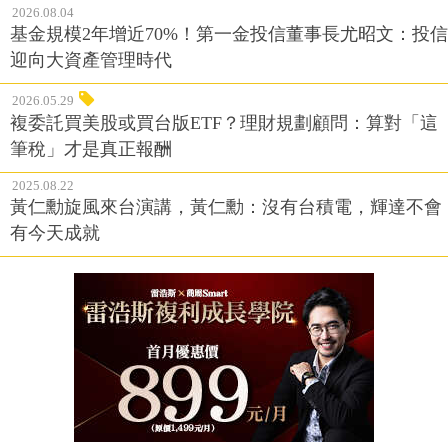
2026.08.04
基金規模2年增近70%！第一金投信董事長尤昭文：投信
迎向大資產管理時代
2026.05.29
複委託買美股或買台版ETF？理財規劃顧問：算對「這
筆稅」才是真正報酬
2025.08.22
黃仁勳旋風來台演講，黃仁勳：沒有台積電，輝達不會
有今天成就