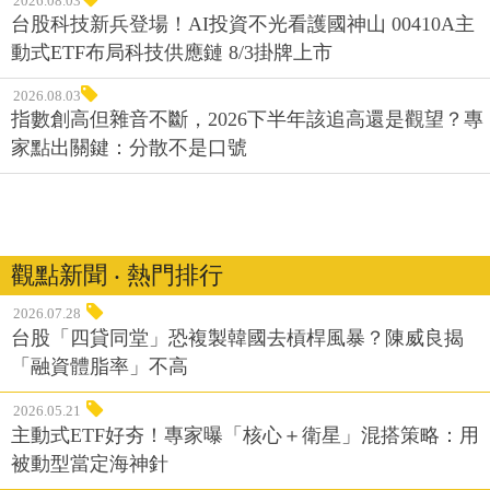
2026.08.03
台股科技新兵登場！AI投資不光看護國神山 00410A主
動式ETF布局科技供應鏈 8/3掛牌上市
2026.08.03
指數創高但雜音不斷，2026下半年該追高還是觀望？專
家點出關鍵：分散不是口號
觀點新聞 ‧ 熱門排行
2026.07.28
台股「四貸同堂」恐複製韓國去槓桿風暴？陳威良揭
「融資體脂率」不高
2026.05.21
主動式ETF好夯！專家曝「核心＋衛星」混搭策略：用
被動型當定海神針