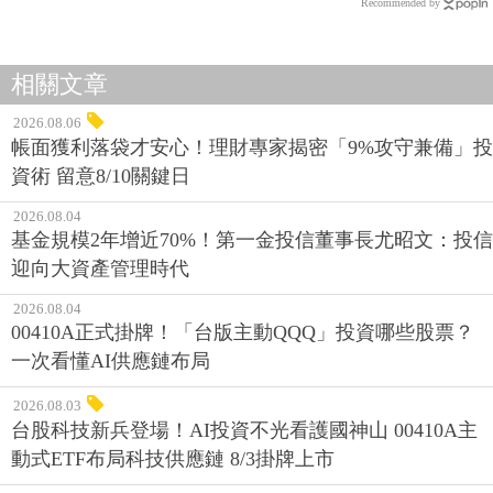
Recommended by
相關文章
2026.08.06
帳面獲利落袋才安心！理財專家揭密「9%攻守兼備」投
資術 留意8/10關鍵日
2026.08.04
基金規模2年增近70%！第一金投信董事長尤昭文：投信
迎向大資產管理時代
2026.08.04
00410A正式掛牌！「台版主動QQQ」投資哪些股票？
一次看懂AI供應鏈布局
2026.08.03
台股科技新兵登場！AI投資不光看護國神山 00410A主
動式ETF布局科技供應鏈 8/3掛牌上市