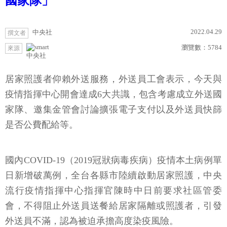
國家隊」
2022.04.29
中央社
撰文者
瀏覽數：
5784
來源
中央社
居家照護者仰賴外送服務，外送員工會表示，今天與
疫情指揮中心開會達成6大共識，包含考慮成立外送國
家隊、邀集金管會討論擴張電子支付以及外送員快篩
是否公費配給等。
國內COVID-19（2019冠狀病毒疾病）疫情本土病例單
日新增破萬例，全台各縣市陸續啟動居家照護，中央
流行疫情指揮中心指揮官陳時中日前要求社區管委
會，不得阻止外送員送餐給居家隔離或照護者，引發
外送員不滿，認為被迫承擔高度染疫風險。