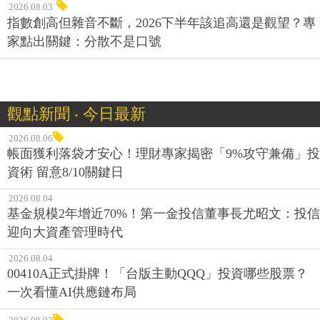
2026.08.03
指數創高但雜音不斷，2026下半年該追高還是觀望？專
家點出關鍵：分散不是口號
觀點新聞 ‧ 今日最新
2026.08.06
帳面獲利落袋才安心！理財專家揭密「9%攻守兼備」投
資術 留意8/10關鍵日
2026.08.04
基金規模2年增近70%！第一金投信董事長尤昭文：投信
迎向大資產管理時代
2026.08.04
00410A正式掛牌！「台版主動QQQ」投資哪些股票？
一次看懂AI供應鏈布局