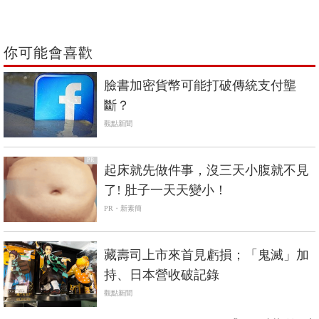
你可能會喜歡
臉書加密貨幣可能打破傳統支付壟
斷？
觀點新聞
PR
起床就先做件事，沒三天小腹就不見
了! 肚子一天天變小！
PR・新素簡
藏壽司上市來首見虧損；「鬼滅」加
持、日本營收破記錄
觀點新聞