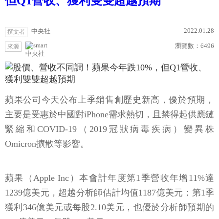
但Q1營收、獲利雙雙超越預期
2022.01.28
中央社
撰文者
瀏覽數：
6496
來源
中央社
蘋果公司今天公布上季銷售創歷史新高，優於預期，
主要是受惠於中國對iPhone需求熱切，且禁得起供應鏈
緊縮和COVID-19（2019冠狀病毒疾病）變異株
Omicron擴散等影響。
蘋果（Apple Inc）本會計年度第1季營收年增11%達
1239億美元，超越分析師估計均值1187億美元；第1季
獲利346億美元或每股2.10美元，也優於分析師預期的
310億美元、每股1.89美元。