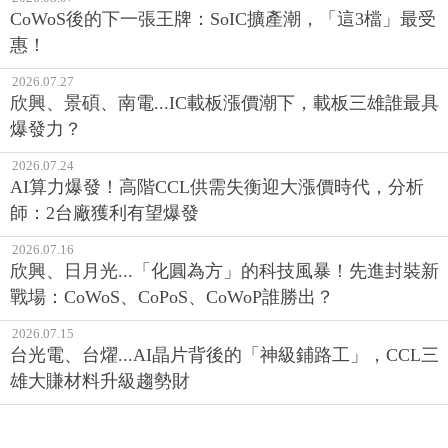
2026.07.27
欣興、景碩、南電...IC載板漲價潮下，載板三雄誰最具
爆發力？
2026.07.24
AI算力爆發！高階CCL供需失衡迎大漲價時代，分析
師：2台廠獲利有望爆發
2026.07.16
欣興、日月光...「化圓為方」的科技風暴！先進封裝新
戰場：CoWoS、CoPoS、CoWoP誰勝出？
2026.07.15
台光電、台燿...AI晶片背後的「神級鋪路工」，CCL三
雄大賺材料升級趨勢財
觀點新聞 ‧ 今日最新