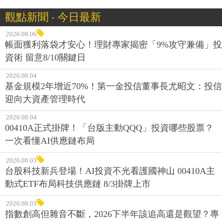
2026.08.06
帳面獲利落袋才安心！理財專家揭密「9%攻守兼備」投
資術 留意8/10關鍵日
2026.08.04
基金規模2年增近70%！第一金投信董事長尤昭文：投信
迎向大資產管理時代
2026.08.04
00410A正式掛牌！「台版主動QQQ」投資哪些股票？
一次看懂AI供應鏈布局
2026.08.03
台股科技新兵登場！AI投資不光看護國神山 00410A主
動式ETF布局科技供應鏈 8/3掛牌上市
2026.08.03
指數創高但雜音不斷，2026下半年該追高還是觀望？專
家點出關鍵：分散不是口號