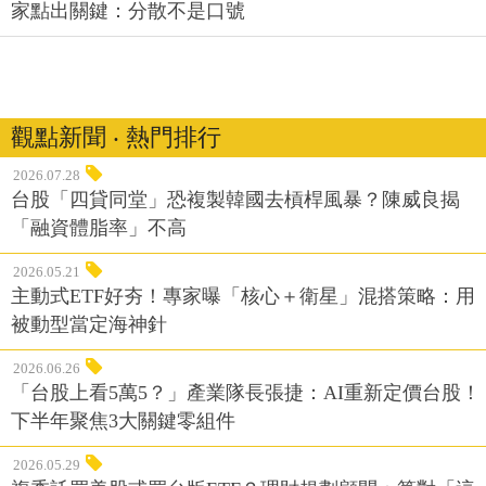
觀點新聞 ‧ 熱門排行
2026.07.28
台股「四貸同堂」恐複製韓國去槓桿風暴？陳威良揭
「融資體脂率」不高
2026.05.21
主動式ETF好夯！專家曝「核心＋衛星」混搭策略：用
被動型當定海神針
2026.06.26
「台股上看5萬5？」產業隊長張捷：AI重新定價台股！
下半年聚焦3大關鍵零組件
2026.05.29
複委託買美股或買台版ETF？理財規劃顧問：算對「這
筆稅」才是真正報酬