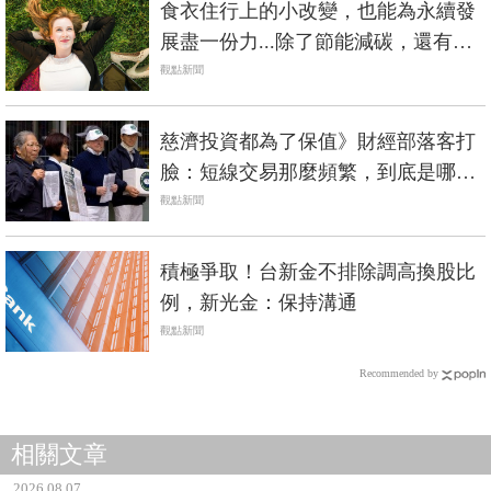
會提升生活幸福感
觀點新聞
慈濟投資都為了保值》財經部落客打
臉：短線交易那麼頻繁，到底是哪裡
穩健？
觀點新聞
積極爭取！台新金不排除調高換股比
例，新光金：保持溝通
觀點新聞
Recommended by
相關文章
2026.08.07
CoWoS後的下一張王牌：SoIC擴產潮，「這3檔」最受
惠！