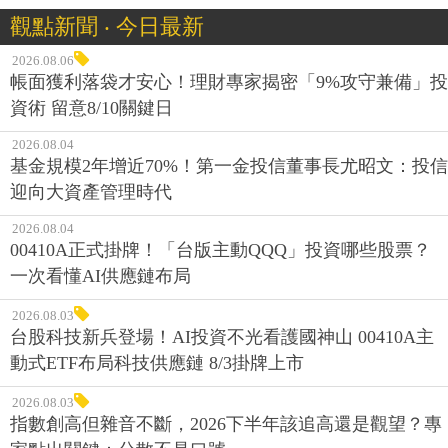
觀點新聞 ‧ 今日最新
2026.08.06
帳面獲利落袋才安心！理財專家揭密「9%攻守兼備」投
資術 留意8/10關鍵日
2026.08.04
基金規模2年增近70%！第一金投信董事長尤昭文：投信
迎向大資產管理時代
2026.08.04
00410A正式掛牌！「台版主動QQQ」投資哪些股票？
一次看懂AI供應鏈布局
2026.08.03
台股科技新兵登場！AI投資不光看護國神山 00410A主
動式ETF布局科技供應鏈 8/3掛牌上市
2026.08.03
指數創高但雜音不斷，2026下半年該追高還是觀望？專