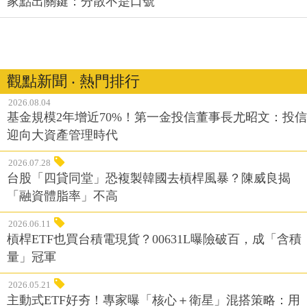
家點出關鍵：分散不是口號
觀點新聞 ‧ 熱門排行
2026.08.04
基金規模2年增近70%！第一金投信董事長尤昭文：投信
迎向大資產管理時代
2026.07.28
台股「四貸同堂」恐複製韓國去槓桿風暴？陳威良揭
「融資體脂率」不高
2026.06.11
槓桿ETF也買台積電現貨？00631L曝險破百，成「含積
量」冠軍
2026.05.21
主動式ETF好夯！專家曝「核心＋衛星」混搭策略：用