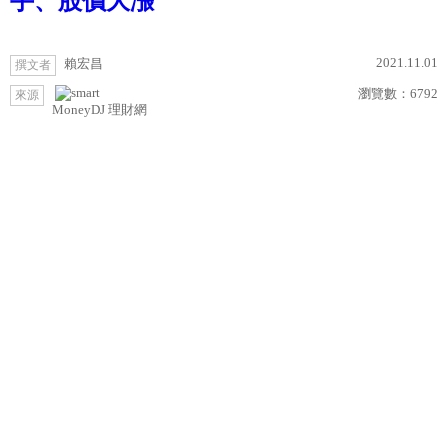
手、股價大漲
2021.11.01
賴宏昌
撰文者
瀏覽數：
6792
來源
MoneyDJ 理財網