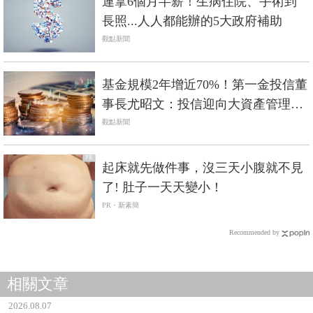
連拿6個月半薪！生病住院、手術到
長照...人人都能辦的5大政府補助
觀點新聞
基金規模2年增近70%！第一金投信董
事長尤昭文：投信迎向大資產管理時
代
觀點新聞
PR
起床就先做件事，沒三天小腹就不見
了! 肚子一天天變小！
PR・新素簡
Recommended by
相關文章
2026.08.07