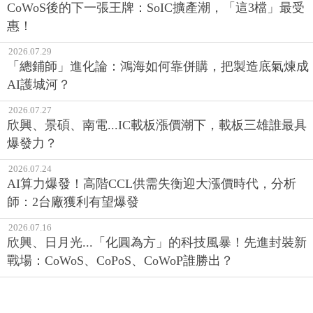
CoWoS後的下一張王牌：SoIC擴產潮，「這3檔」最受
惠！
2026.07.29
「總鋪師」進化論：鴻海如何靠併購，把製造底氣煉成
AI護城河？
2026.07.27
欣興、景碩、南電...IC載板漲價潮下，載板三雄誰最具
爆發力？
2026.07.24
AI算力爆發！高階CCL供需失衡迎大漲價時代，分析
師：2台廠獲利有望爆發
2026.07.16
欣興、日月光...「化圓為方」的科技風暴！先進封裝新
戰場：CoWoS、CoPoS、CoWoP誰勝出？