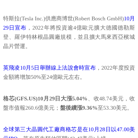
特斯拉(Tesla Inc.)供應商博世(Robert Bosch GmbH)
10月
29日宣布
，2022年將投資逾4億歐元擴大德國德勒斯
登、羅伊特林根晶圓廠規模，並且擴大馬來西亞檳城
晶片營運。
英飛凌10月5日舉辦線上法說會時宣布
，2022年度投資
金額將增加50%至24億歐元左右。
格芯(GFS.US)10月29日大漲5.04%
、收48.74美元，收
盤市值報260.6億美元；
盤後續漲9.36%
至53.30美元。
全球第三大晶圓代工廠商格芯是在10月28日以47.00美