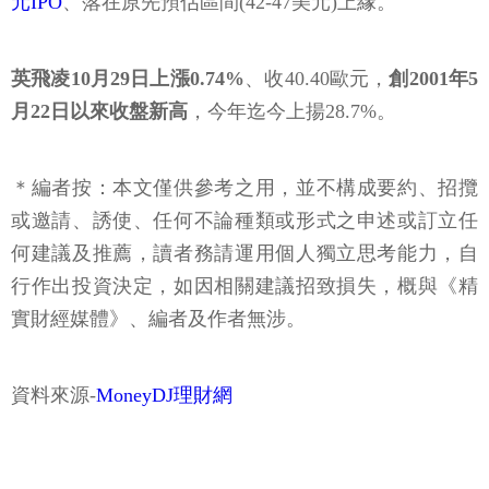
元IPO
、落在原先預估區間(42-47美元)上緣。
英飛凌10月29日上漲0.74%
、收40.40歐元，
創2001年5
月22日以來收盤新高
，今年迄今上揚28.7%。
＊編者按：本文僅供參考之用，並不構成要約、招攬
或邀請、誘使、任何不論種類或形式之申述或訂立任
何建議及推薦，讀者務請運用個人獨立思考能力，自
行作出投資決定，如因相關建議招致損失，概與《精
實財經媒體》、編者及作者無涉。
資料來源-
MoneyDJ理財網