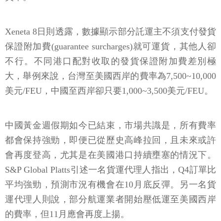
Xeneta 8日則透露，數據顯示部分託運主不須支付發貨
保證附加費(guarantee surcharges)就可運貨，其他人卻
不行。不同港口配對收取的發貨保證附加費差別極
大，舉例來說，台灣至美國西岸的費率為7,500~10,000
美元/FEU，中國至西岸卻只要1,000~3,500美元/FEU。
中國黃金週假期如今已結束，市場共識是，所有費率
都會保持強勁，即便已從歷史高峰拉回，且未來或許
會再度登高，尤其是在美國港口持續壅塞的情況下。
S&P Global Platts引述一名貨運代理人指出，Q4訂單比
平均強勁，預測市況有機會在10月底反彈。另一名貨
運代理人則說，部分航運業者開始壓低運至美國西岸
的費率，但11月應會再度上揚。