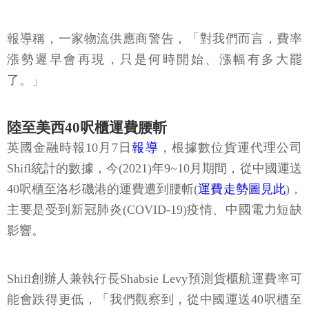
報導稱，一家物流供應商警告，「對我們而言，費率
漲勢遲早會再現，只是何時開始、漲幅有多大罷
了。」
陸至美西40呎櫃運費腰斬
英國金融時報10月7日
報導
，根據數位貨運代理公司
Shifl統計的數據，今(2021)年9~10月期間，從中國運送
40呎櫃至洛杉磯港的運費遭到腰斬(
運費走勢圖見此
)，
主要是受到新冠肺炎(COVID-19)疫情、中國電力短缺
影響。
Shifl創辦人兼執行長Shabsie Levy預測貨櫃航運費率可
能會跌得更低，「我們觀察到，從中國運送40呎櫃至