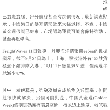
漲
幅
已愈走愈緩、部分航線甚至有跌價情況，最新調查顯
示，中國港口的壅塞情形近來大幅減輕。不過，中國
黃金週假期已結束，市場認為運費可能會保持強勁，
甚至再度攀高。
FreightWaves 11日報導，丹麥海洋情報商eeSea的數據
顯示，截至9月24日為止，上海、寧波港外有153艘貨
櫃船下錨排隊入港，10月11日數量剩81艘，僅兩週半
就減少47%。
其中一種解釋是，強颱璨樹造成船隻交通壅塞，但問
題很快就解決。另個可能則是，中國黃金週(Golden
Week)假期讓碼頭有喘息空間，得以追上進度。較悲觀