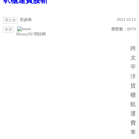
呎櫃運費腰斬
2021.10.12
郭妍希
撰文者
瀏覽數：
6979
來源
MoneyDJ 理財網
跨
太
平
洋
貨
櫃
航
運
費
率