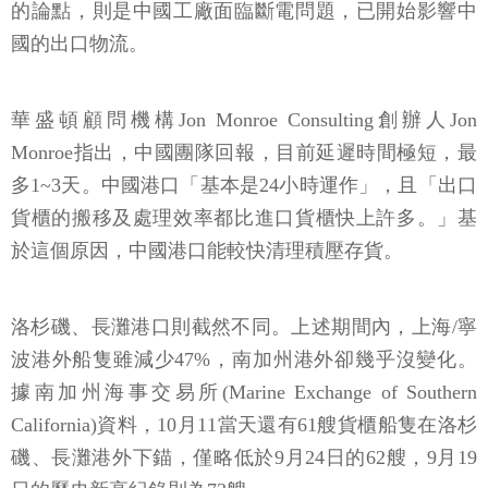
的論點，則是中國工廠面臨斷電問題，已開始影響中
國的出口物流。
華盛頓顧問機構Jon Monroe Consulting創辦人Jon
Monroe指出，中國團隊回報，目前延遲時間極短，最
多1~3天。中國港口「基本是24小時運作」，且「出口
貨櫃的搬移及處理效率都比進口貨櫃快上許多。」基
於這個原因，中國港口能較快清理積壓存貨。
洛杉磯、長灘港口則截然不同。上述期間內，上海/寧
波港外船隻雖減少47%，南加州港外卻幾乎沒變化。
據南加州海事交易所(Marine Exchange of Southern
California)資料，10月11當天還有61艘貨櫃船隻在洛杉
磯、長灘港外下錨，僅略低於9月24日的62艘，9月19