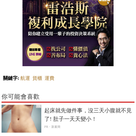
關鍵字:
航運
貨櫃
運費
你可能會喜歡
PR
起床就先做件事，沒三天小腹就不見
了! 肚子一天天變小！
PR・新素簡