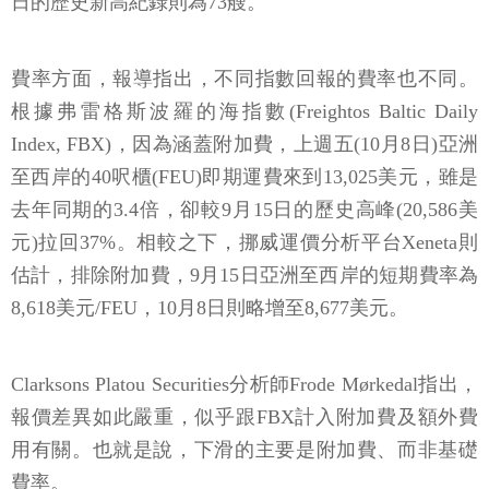
日的歷史新高紀錄則為73艘。
費率方面，報導指出，不同指數回報的費率也不同。
根據弗雷格斯波羅的海指數(Freightos Baltic Daily
Index, FBX)，因為涵蓋附加費，上週五(10月8日)亞洲
至西岸的40呎櫃(FEU)即期運費來到13,025美元，雖是
去年同期的3.4倍，卻較9月15日的歷史高峰(20,586美
元)拉回37%。相較之下，挪威運價分析平台Xeneta則
估計，排除附加費，9月15日亞洲至西岸的短期費率為
8,618美元/FEU，10月8日則略增至8,677美元。
Clarksons Platou Securities分析師Frode Mørkedal指出，
報價差異如此嚴重，似乎跟FBX計入附加費及額外費
用有關。也就是說，下滑的主要是附加費、而非基礎
費率。