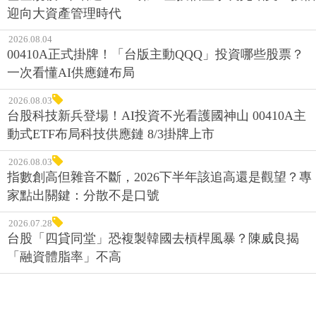
迎向大資產管理時代
2026.08.04
00410A正式掛牌！「台版主動QQQ」投資哪些股票？
一次看懂AI供應鏈布局
2026.08.03
台股科技新兵登場！AI投資不光看護國神山 00410A主
動式ETF布局科技供應鏈 8/3掛牌上市
2026.08.03
指數創高但雜音不斷，2026下半年該追高還是觀望？專
家點出關鍵：分散不是口號
2026.07.28
台股「四貸同堂」恐複製韓國去槓桿風暴？陳威良揭
「融資體脂率」不高