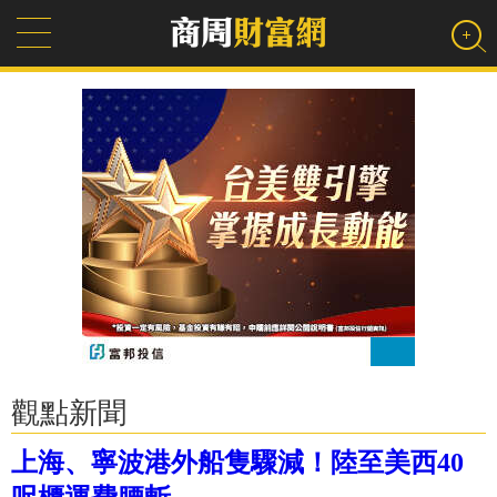
觀點新聞
上海、寧波港外船隻驟減！陸至美西40