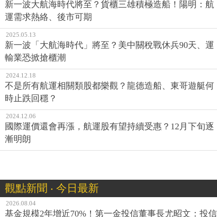
新一波大航海時代將至？貨櫃三雄積極造船！陽明：航
運需求熱絡、後市可期
2025.05.13
新一波「大航海時代」將至？美中關稅戰休兵90天、運
輸業恐掀搶櫃潮
2024.12.18
不是所有航運相關類股都樂觀？龍德造船、東哥遊艇何
時止跌回穩？
2024.12.06
國際運價還會再漲，航運股有望持續受惠？12月下旬逐
漸明朗
觀點新聞 ‧ 今日最新
2026.08.04
基金規模2年增近70%！第一金投信董事長尤昭文：投信