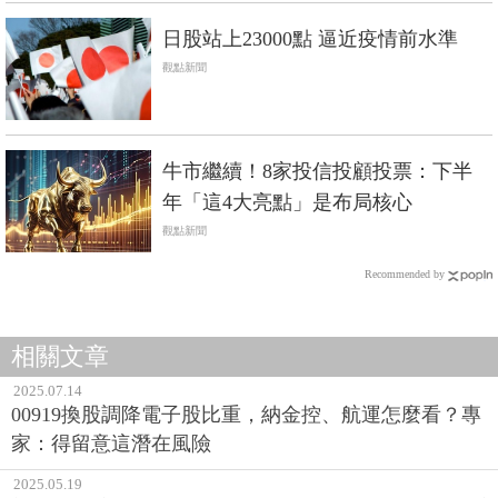
日股站上23000點 逼近疫情前水準
觀點新聞
牛市繼續！8家投信投顧投票：下半
年「這4大亮點」是布局核心
觀點新聞
Recommended by
相關文章
2025.07.14
00919換股調降電子股比重，納金控、航運怎麼看？專
家：得留意這潛在風險
2025.05.19