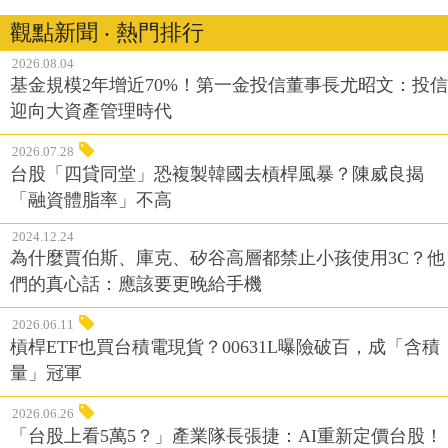
觀點新聞 ‧ 熱門排行
2026.08.04
基金規模2年增近70%！第一金投信董事長尤昭文：投信
迎向大資產管理時代
2026.07.28
台股「四貸同堂」恐複製韓國去槓桿風暴？陳威良揭
「融資體脂率」不高
2024.12.24
為什麼賈伯斯、庫克、矽谷高層都禁止小孩使用3C？他
們的真心話：應該要更晚給手機
2026.06.11
槓桿ETF也買台積電現貨？00631L曝險破百，成「含積
量」冠軍
2026.06.26
「台股上看5萬5？」產業隊長張捷：AI重新定價台股！