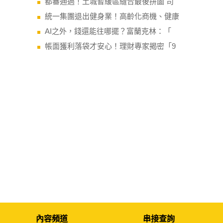
都審通過！土城暫緩區縫合最後拼圖 司
統一集團退出健身業！高齡化商機、健康
AI之外，錢還能往哪擺？富蘭克林：「
帳面獲利落袋才安心！理財專家揭密「9
內容頻道
串接查詢