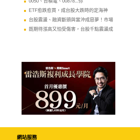
0050、台積電、00878...你
ETF愈跌愈買，成台股大跌時的定海神
台股震盪、融資斷頭與當沖成惡夢！市場
既期待漲高又怕受傷害，台股千點震盪成
網站服務