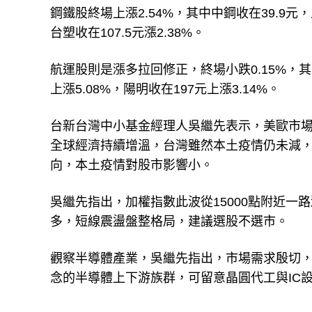
鋼鐵股終場上漲2.54%，其中中鋼收在39.9元，
台塑收在107.5元漲2.38%。
航運股則是漲多拉回修正，終場小跌0.15%，其
上漲5.08%，陽明收在197元上漲3.14%。
台新台灣中小基金經理人吳繼先表示，美歐市場疫
全球經濟持續增溫，台灣雖然本土疫情仍未減
向，本土疫情對股市影響小。
吳繼先指出，加權指數此波從15000點附近一
多，短線震盪盤整格局，建議選股不選市。
觀察半導體產業，吳繼先指出，市場需求殷切
念的半導體上下游族群，可留意晶圓代工與IC