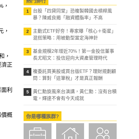
熱門排行
%，
台股「四貸同堂」恐複製韓國去槓桿風
1
暴？陳威良揭「融資體脂率」不高
元，
主動式ETF好夯！專家曝「核心＋衛星」
2
混搭策略：用被動型當定海神針
基金規模2年增近70%！第一金投信董事
3
和，
長尤昭文：投信迎向大資產管理時代
經濟正
複委託買美股或買台版ETF？理財規劃顧
4
問：算對「這筆稅」才是真正報酬
業面利
黃仁勳旋風來台演講，黃仁勳：沒有台積
5
電，輝達不會有今天成就
漲價概
你是哪種族群?