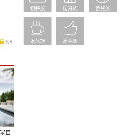
領薪族
房貸族
養兒族
退休族
高手區
列印
眾自