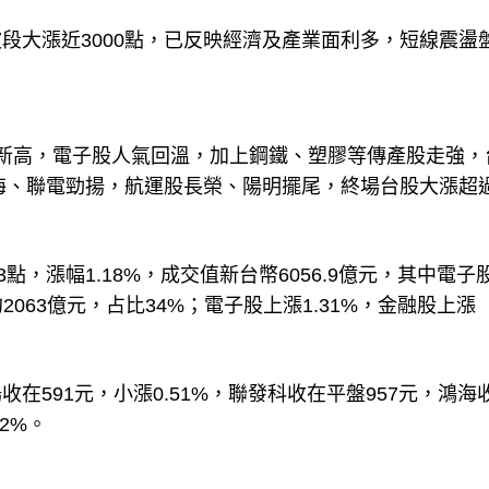
段大漲近3000點，已反映經濟及產業面利多，短線震盪
新高，電子股人氣回溫，加上鋼鐵、塑膠等傳產股走強，
尾盤鴻海、聯電勁揚，航運股長榮、陽明擺尾，終場台股大漲超過
33點，漲幅1.18%，成交值新台幣6056.9億元，其中電子
2063億元，占比34%；電子股上漲1.31%，金融股上漲
591元，小漲0.51%，聯發科收在平盤957元，鴻海
42%。