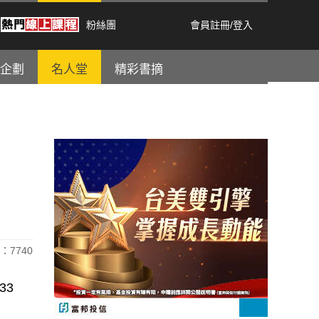
粉絲團
會員註冊
/
登入
企劃
名人堂
精彩書摘
：7740
33