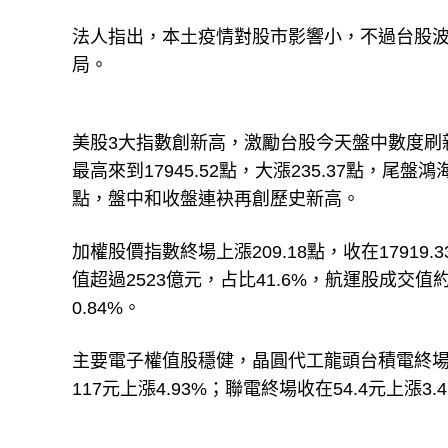
法人指出，本土疫情對股市影響小，不過台股波
局。
美股3大指數創新高，激勵台股今天盤中數度刷
最高來到17945.52點，大漲235.37點，
點，盤中和收盤連袂再創歷史新高。
加權股價指數終場上漲209.18點，收在17919.
值超過2523億元，占比41.6%，航運股成交值約
0.84%。
主要電子權值股穩健，晶圓代工龍頭台積電終場收在
117元上漲4.93%；聯電終場收在54.4元上漲3.