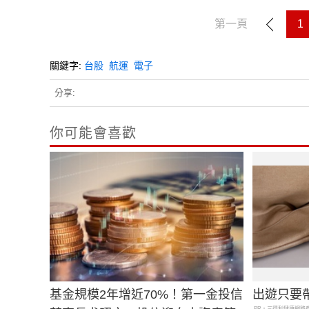
第一頁
1
關鍵字:
台股
航運
電子
分享:
你可能會喜歡
基金規模2年增近70%！第一金投信
出遊只要
PR・三得利健康網路