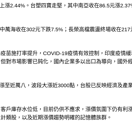
上漲2.44%。台塑四寶走堅，其中南亞收在86.5元漲2.37
中萬海收在302元下跌7.5%；長榮高檔震盪終場收在217
苗施打率提升，COVID-19疫情有效控制，印度疫情緩
，但對市場影響已鈍化，國內企業多以出口為導向，國外
路漲至近萬八，波段大漲近3000點，台股已反映經濟及產
，客戶庫存水位低，目前仍供不應求，漲價氛圍下仍有利
設計類股，以及近期漲價趨勢明確的記憶體族群。