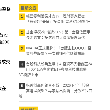
最新文章
盤整格
帳面獲利落袋才安心！理財專家揭密
1
「9%攻守兼備」投資術 留意8/10關鍵日
基金規模2年增近70%！第一金投信董事
2
台股
長尤昭文：投信迎向大資產管理時代
200
00410A正式掛牌！「台版主動QQQ」投
3
資哪些股票？一次看懂AI供應鏈布局
股成交
台股科技新兵登場！AI投資不光看護國神
4
山 00410A主動式ETF布局科技供應鏈
8/3掛牌上市
指數創高但雜音不斷，2026下半年該追
5
收在
高還是觀望？專家點出關鍵：分散不是口
號