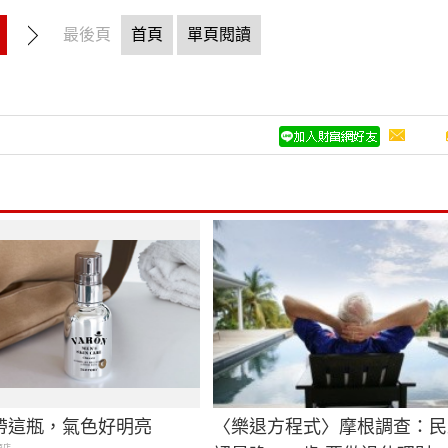
最後頁
首頁
單頁閱讀
帶這瓶，氣色好明亮
〈樂退方程式〉摩根調查：民
商店