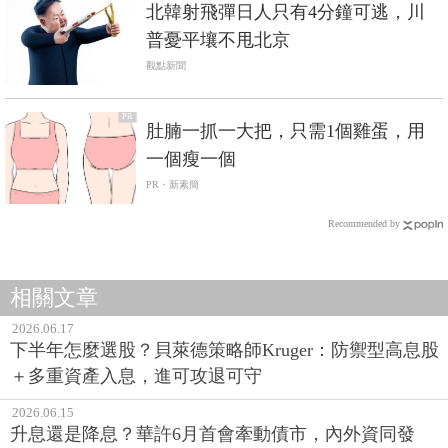
北韓射飛彈日人只有4分鐘可逃，川
普憂平壤不甩北京
觀點新聞
PR
肚腩一抓一大把，只需1個雞蛋，用
一個瘦一個
PR・新素簡
Recommended by
相關文章
2026.06.17
下半年怎麼選股？貝萊德策略師Kruger：防禦型高息股
＋多重資產入息，進可攻退可守
2026.06.15
升息還是降息？華許6月首會牽動債市，內外資同發