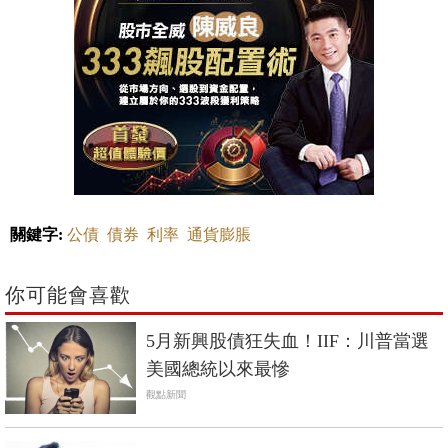
關鍵字:
公債
債券
利率
通貨膨脹
你可能會喜歡
5月新興股債狂失血！IIF：川普當選
美國總統以來最慘
觀點新聞