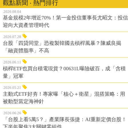
觀點新聞 ‧ 熱門排行
2026.08.04
基金規模2年增近70%！第一金投信董事長尤昭文：投信
迎向大資產管理時代
2026.07.28
台股「四貸同堂」恐複製韓國去槓桿風暴？陳威良揭
「融資體脂率」不高
2026.06.11
槓桿ETF也買台積電現貨？00631L曝險破百，成「含積
量」冠軍
2026.05.21
主動式ETF好夯！專家曝「核心＋衛星」混搭策略：用
被動型當定海神針
2026.06.26
「台股上看5萬5？」產業隊長張捷：AI重新定價台股！
下半年聚焦3大關鍵零組件