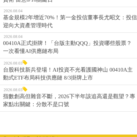
2026.08.04
基金規模2年增近70%！第一金投信董事長尤昭文：投信
迎向大資產管理時代
2026.08.04
00410A正式掛牌！「台版主動QQQ」投資哪些股票？
一次看懂AI供應鏈布局
2026.08.03
台股科技新兵登場！AI投資不光看護國神山 00410A主
動式ETF布局科技供應鏈 8/3掛牌上市
2026.08.03
指數創高但雜音不斷，2026下半年該追高還是觀望？專
家點出關鍵：分散不是口號