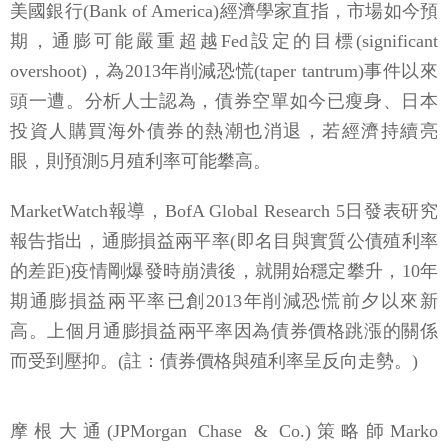
美國銀行(Bank of America)經濟學家直指，市場如今預
期，通膨可能嚴重超越Fed設定的目標(significant
overshoot)，為2013年削減恐慌(taper tantrum)事件以來
頭一遭。分析人士認為，債券空單如今已瘦身、日本
投資人購買海外債券的熱潮也消退，若經濟持續亮
眼，則預測5月殖利率可能攀高。
MarketWatch報導，BofA Global Research 5日發表研究
報告指出，通膨損益兩平率(即名目與實質公債殖利率
的差距)疫情剛爆發時崩潰後，就開始穩定攀升，10年
期通膨損益兩平率已創2013年削減恐慌前夕以來新
高。上個月通膨損益兩平率因為債券價格跳漲的關係
而受到壓抑。(註：債券價格與殖利率呈反向走勢。)
摩根大通(JPMorgan Chase & Co.)策略師Marko