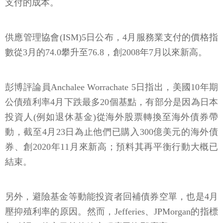
支付的成本。
供應管理協會(ISM)5日公布，4月服務業支付的價格指
數從3月的74.0攀升至76.8，創2008年7月以來新高。
彭博評論員Anchalee Worrachate 5日指出，美國10年期
公債殖利率4月下跌最多20個基點，有部分是因為日本
投資人(例如退休基金)從海外股票轉換至海外債券帶
動，截至4月23日為止他們已購入300億美元的海外債
券、創2020年11月來新高；預料其再平衡行動大概已
結束。
另外，避險基金等動能投資者回補債券空單，也是4月
壓抑殖利率的原因。然而，Jefferies、JPMorgan的指標