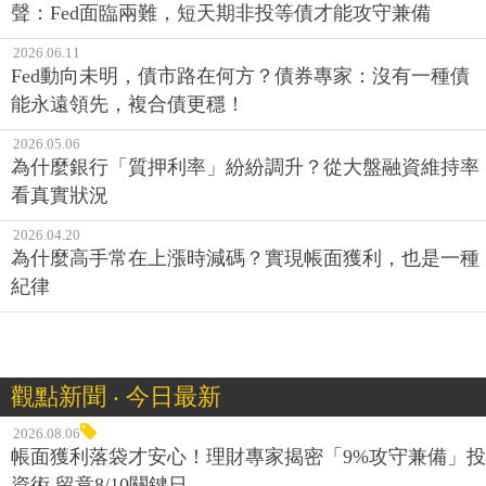
聲：Fed面臨兩難，短天期非投等債才能攻守兼備
2026.06.11
Fed動向未明，債市路在何方？債券專家：沒有一種債
能永遠領先，複合債更穩！
2026.05.06
為什麼銀行「質押利率」紛紛調升？從大盤融資維持率
看真實狀況
2026.04.20
為什麼高手常在上漲時減碼？實現帳面獲利，也是一種
紀律
觀點新聞 ‧ 今日最新
2026.08.06
帳面獲利落袋才安心！理財專家揭密「9%攻守兼備」投
資術 留意8/10關鍵日