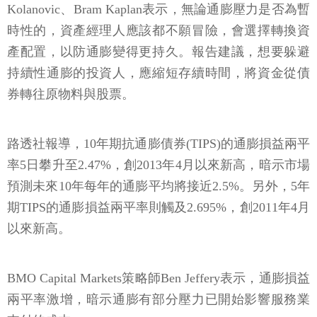
Kolanovic、Bram Kaplan表示，無論通膨壓力是否為暫
時性的，資產經理人應該都不願冒險，會選擇轉換資
產配置，以防通膨變得更持久。報告建議，想要躲避
持續性通膨的投資人，應縮短存續時間，將資金從債
券轉往原物料與股票。
路透社報導，10年期抗通膨債券(TIPS)的通膨損益兩平
率5日攀升至2.47%，創2013年4月以來新高，暗示市場
預測未來10年每年的通膨平均將接近2.5%。另外，5年
期TIPS的通膨損益兩平率則觸及2.695%，創2011年4月
以來新高。
BMO Capital Markets策略師Ben Jeffery表示，通膨損益
兩平率激增，暗示通膨有部分壓力已開始影響服務業