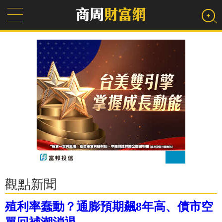
觀點新聞
殖利率蠢動？通膨預期飆8年高、債市空