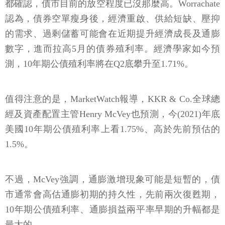
都確認，債市目前的放空程度已沒那麼高。Worrachate
認為，債券空單瘦身後，經濟重啟、供給短缺、壓抑
的需求、過剩儲蓄可能會在近期提升經濟成長及通膨
數字，進而拉高5月的債券殖利率。經濟學家如今預
測，10年期公債殖利率將在Q2底攀升至1.71%。
值得注意的是，MarketWatch報導，KKR & Co.全球總
經及資產配置主管Henry McVey也預測，今(2021)年底
美國10年期公債殖利率上看1.75%、高於先前預估的
1.5%。
不過，McVey強調，通膨激增現象可能是短暫的，債
市通常會高估通膨初期的持久性，先前兩次復甦期，
10年期公債殖利率、通膨損益兩平率早期的升幅都是
最大的。