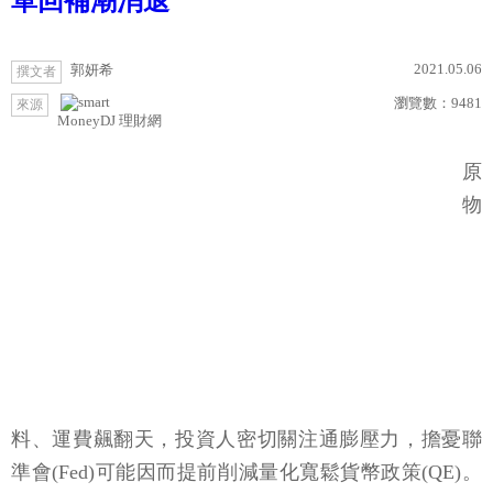
單回補潮消退
2021.05.06
郭妍希
撰文者
瀏覽數：
9481
來源
MoneyDJ 理財網
原
物
料、運費飆翻天，投資人密切關注通膨壓力，擔憂聯
準會(Fed)可能因而提前削減量化寬鬆貨幣政策(QE)。