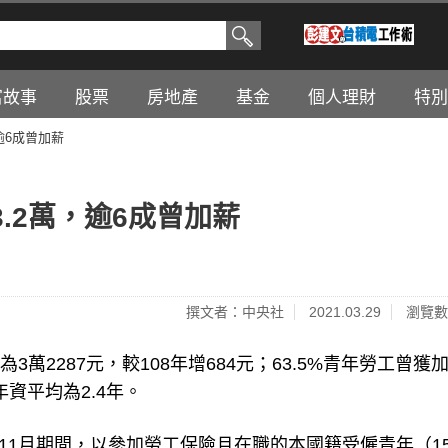
富故事
股票
房地產
基金
個人理財
特別
逾6成曾加薪
.2萬，逾6成曾加薪
撰文者：中央社
2021.03.29
瀏覽數
3萬2287元，較108年增684元；63.5%青年勞工曾獲
資平均為2.4年。
11月期間，以參加勞工保險且在職的本國籍受僱青年（15