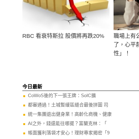
RBC 看衰特斯拉 股價將再跌20%
職場上有
了，心平
性」！
今日最新
CoWoS後的下一張王牌：SoIC擴
都審通過！土城暫緩區縫合最後拼圖 司
統一集團退出健身業！高齡化商機、健康
AI之外，錢還能往哪擺？富蘭克林：「
帳面獲利落袋才安心！理財專家揭密「9