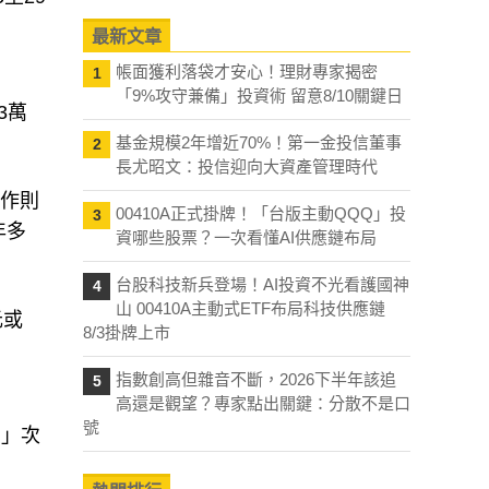
最新文章
帳面獲利落袋才安心！理財專家揭密
1
「9%攻守兼備」投資術 留意8/10關鍵日
3萬
基金規模2年增近70%！第一金投信董事
2
長尤昭文：投信迎向大資產管理時代
工作則
00410A正式掛牌！「台版主動QQQ」投
3
年多
資哪些股票？一次看懂AI供應鏈布局
台股科技新兵登場！AI投資不光看護國神
4
山 00410A主動式ETF布局科技供應鏈
元或
8/3掛牌上市
指數創高但雜音不斷，2026下半年該追
5
高還是觀望？專家點出關鍵：分散不是口
號
加」次