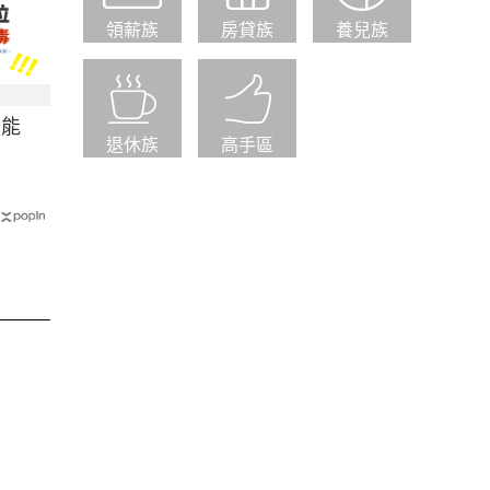
領薪族
房貸族
養兒族
可能
退休族
高手區