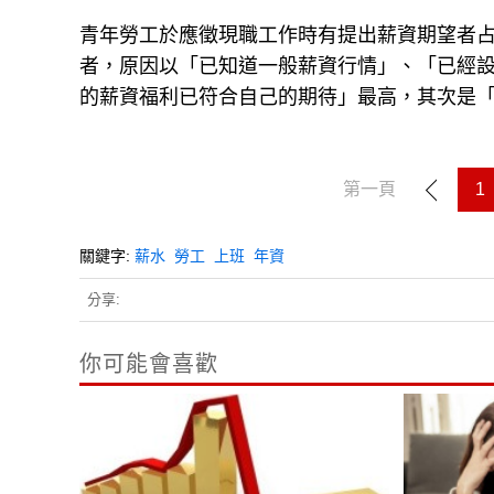
青年勞工於應徵現職工作時有提出薪資期望者占42
者，原因以「已知道一般薪資行情」、「已經
的薪資福利已符合自己的期待」最高，其次是
第一頁
1
關鍵字:
薪水
勞工
上班
年資
分享:
你可能會喜歡