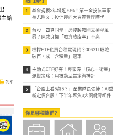
熱門排行
出
基金規模2年增近70%！第一金投信董事
1
長尤昭文：投信迎向大資產管理時代
雇主給
台股「四貸同堂」恐複製韓國去槓桿風
2
暴？陳威良揭「融資體脂率」不高
槓桿ETF也買台積電現貨？00631L曝險
3
破百，成「含積量」冠軍
主動式ETF好夯！專家曝「核心＋衛星」
4
混搭策略：用被動型當定海神針
列印
「台股上看5萬5？」產業隊長張捷：AI重
5
新定價台股！下半年聚焦3大關鍵零組件
你是哪種族群?