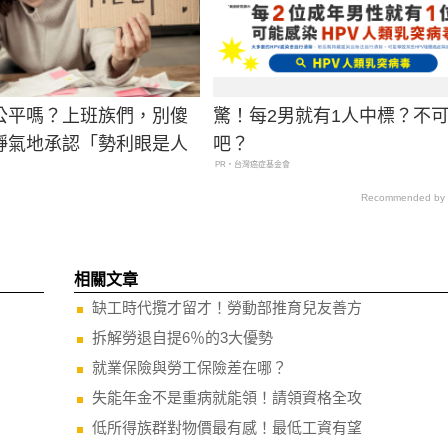
公平嗎？上班族們，別傻
驚！每2男就有1人中標？不
靜氣地承認「勢利眼是人
吧？
PR・台灣癌症基金會
Recommended by
相關文章
缺工時代攬才留才！勞動部推育兒友善方
拆解勞退自提6％的3大優勢
就業保險與勞工保險差在哪？
失能年金不是重病就能領！請領資格全攻
低所得族群對物價最有感！最低工資有望