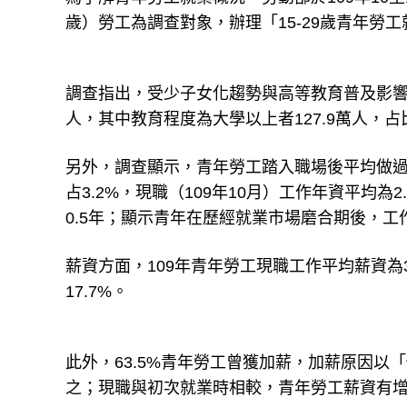
歲）勞工為調查對象，辦理「15-29歲青年勞
調查指出，受少子女化趨勢與高等教育普及影響，10
人，其中教育程度為大學以上者127.9萬人，占比5
另外，調查顯示，青年勞工踏入職場後平均做過2
占3.2%，現職（109年10月）工作年資平均為
0.5年；顯示青年在歷經就業市場磨合期後，工
薪資方面，109年青年勞工現職工作平均薪資為3萬2
17.7%。
此外，63.5%青年勞工曾獲加薪，加薪原因
之；現職與初次就業時相較，青年勞工薪資有增加者