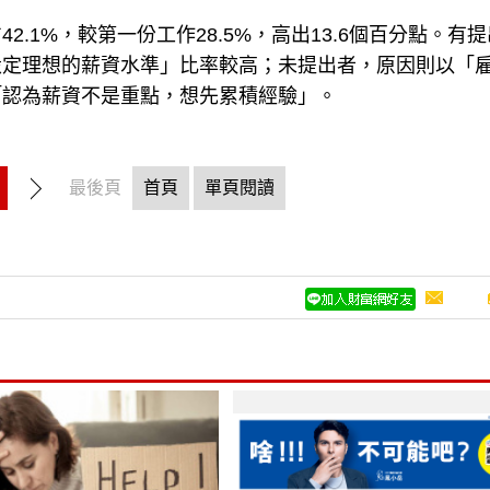
.1%，較第一份工作28.5%，高出13.6個百分點。有提
設定理想的薪資水準」比率較高；未提出者，原因則以「
「認為薪資不是重點，想先累積經驗」。
最後頁
首頁
單頁閱讀