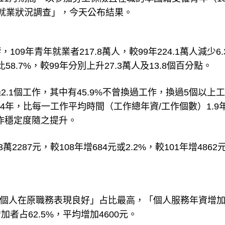
工就業狀況調查」，今天公布結果。
9年青年就業者217.8萬人，較99年224.1萬人減少6.
8.7%，較99年分別上升27.3萬人及13.8個百分點。
.1個工作，其中有45.9%不曾換過工作，換過5個以上
2.4年，比每一工作平均時間（工作總年資/工作個數）1.9
作穩定度隨之提升。
287元，較108年增684元或2.2%，較101年增4862
以「個人在原職務表現良好」占比最高，「個人服務年資增
占62.5%，平均增加4600元。