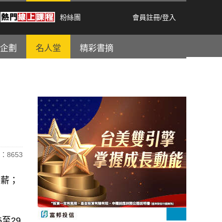
粉絲團
會員註冊
/
登入
企劃
名人堂
精彩書摘
：8653
加薪；
至29