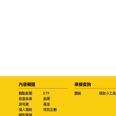
內容頻道
串接查詢
觀點新聞
ETF
選股
理財小工具
致富故事
股票
房地產
基金
個人理財
特別企劃
精彩書摘