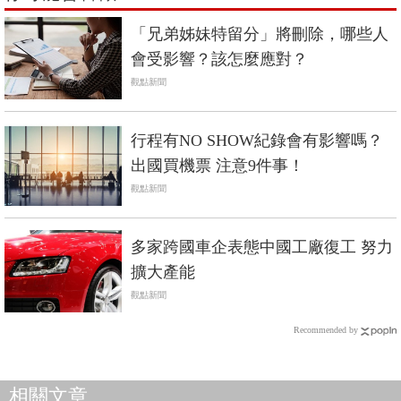
「兄弟姊妹特留分」將刪除，哪些人
會受影響？該怎麼應對？
觀點新聞
行程有NO SHOW紀錄會有影響嗎？
出國買機票 注意9件事！
觀點新聞
多家跨國車企表態中國工廠復工 努力
擴大產能
觀點新聞
Recommended by
相關文章