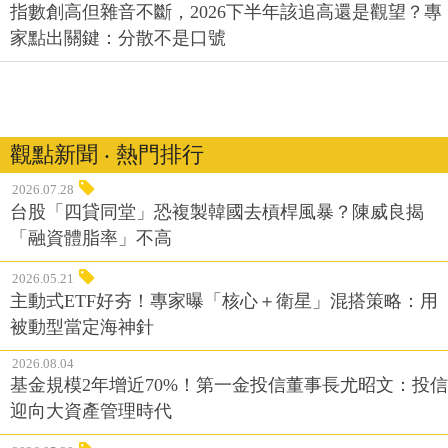
指數創高但雜音不斷，2026下半年該追高還是觀望？專
家點出關鍵：分散不是口號
觀點新聞 ‧ 熱門排行
2026.07.28
台股「四貸同堂」恐複製韓國去槓桿風暴？陳威良揭
「融資體脂率」不高
2026.05.21
主動式ETF好夯！專家曝「核心＋衛星」混搭策略：用
被動型當定海神針
2026.08.04
基金規模2年增近70%！第一金投信董事長尤昭文：投信
迎向大資產管理時代