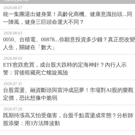
2026.08.07
統一集團退出健身業！高齡化商機、健康意識抬頭...同
一陣風，健身三巨頭命運大不同？
2026.08.03
0050、台積電、00878...你願意投資多少錢？真正想改變
人生，關鍵在「數大」
2026.08.03
ETF愈跌愈買，成台股大跌時的定海神針？內行人示
警：背後暗藏死亡螺旋風險
2026.07.31
台股震盪、融資斷頭與當沖成惡夢！市場對AI股的樂觀
定價，恐比想像中脆弱
2026.07.28
既期待漲高又怕受傷害，台股千點震盪成常態？分析師
股添樂：用3方法降波動