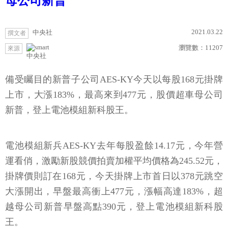
母公司新普
2021.03.22
中央社
撰文者
瀏覽數：
11207
來源
中央社
備受矚目的新普子公司AES-KY今天以每股168元掛牌
上市，大漲183%，最高來到477元，股價超車母公司
新普，登上電池模組新科股王。
電池模組新兵AES-KY去年每股盈餘14.17元，今年營
運看俏，激勵新股競價拍賣加權平均價格為245.52元，
掛牌價則訂在168元，今天掛牌上市首日以378元跳空
大漲開出，早盤最高衝上477元，漲幅高達183%，超
越母公司新普早盤高點390元，登上電池模組新科股
王。