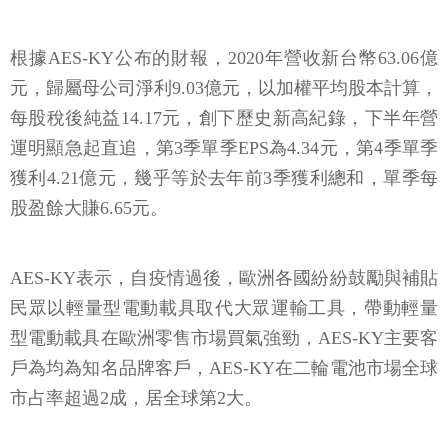
根據AES-KY公布的財報，2020年營收新台幣63.06億
元，歸屬母公司淨利9.03億元，以加權平均股本計算，
每股稅後純益14.17元，創下歷史新高紀錄，下半年營
運明顯急起直追，第3季單季EPS為4.34元，第4季單季
獲利4.21億元，幾乎等於去年前3季獲利總和，單季每
股盈餘大賺6.65元。
AES-KY表示，自疫情過後，歐洲各國紛紛鼓勵與補貼
民眾以輕量型電動載具取代大眾運輸工具，帶動輕量
型電動載具在歐洲零售市場買氣強勁，AES-KY主要客
戶為均為知名品牌客戶，AES-KY在二輪電池市場全球
市占率超過2成，居全球第2大。