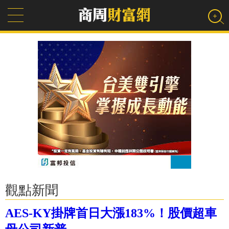
觀點新聞
AES-KY掛牌首日大漲183%！股價超車