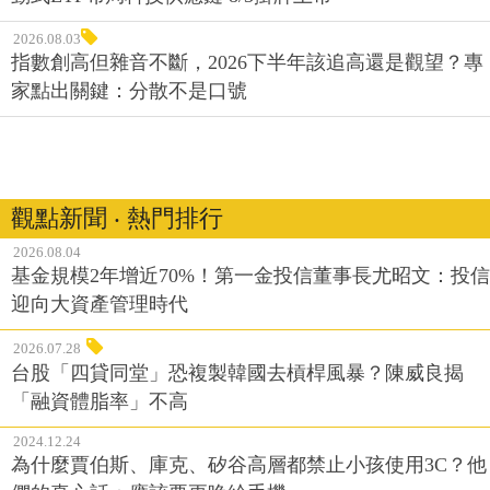
2026.08.03
指數創高但雜音不斷，2026下半年該追高還是觀望？專
家點出關鍵：分散不是口號
觀點新聞 ‧ 熱門排行
2026.08.04
基金規模2年增近70%！第一金投信董事長尤昭文：投信
迎向大資產管理時代
2026.07.28
台股「四貸同堂」恐複製韓國去槓桿風暴？陳威良揭
「融資體脂率」不高
2024.12.24
為什麼賈伯斯、庫克、矽谷高層都禁止小孩使用3C？他