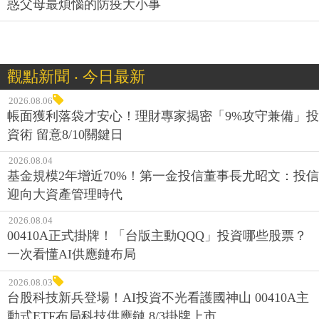
惑父母最煩惱的防疫大小事
觀點新聞 ‧ 今日最新
2026.08.06
帳面獲利落袋才安心！理財專家揭密「9%攻守兼備」投
資術 留意8/10關鍵日
2026.08.04
基金規模2年增近70%！第一金投信董事長尤昭文：投信
迎向大資產管理時代
2026.08.04
00410A正式掛牌！「台版主動QQQ」投資哪些股票？
一次看懂AI供應鏈布局
2026.08.03
台股科技新兵登場！AI投資不光看護國神山 00410A主
動式ETF布局科技供應鏈 8/3掛牌上市