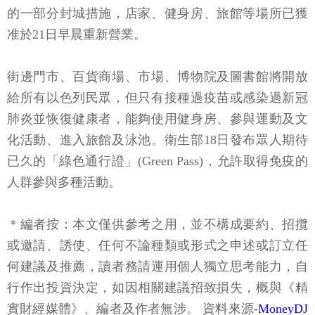
的一部分封城措施，店家、健身房、旅館等場所已獲
准於21日早晨重新營業。
街邊門市、百貨商場、市場、博物院及圖書館將開放
給所有以色列民眾，但只有接種過疫苗或感染過新冠
肺炎並恢復健康者，能夠使用健身房、參與運動及文
化活動、進入旅館及泳池。衛生部18日發布眾人期待
已久的「綠色通行證」(Green Pass)，允許取得免疫的
人群參與多種活動。
＊編者按：本文僅供參考之用，並不構成要約、招攬
或邀請、誘使、任何不論種類或形式之申述或訂立任
何建議及推薦，讀者務請運用個人獨立思考能力，自
行作出投資決定，如因相關建議招致損失，概與《精
實財經媒體》、編者及作者無涉。 資料來源-
MoneyDJ