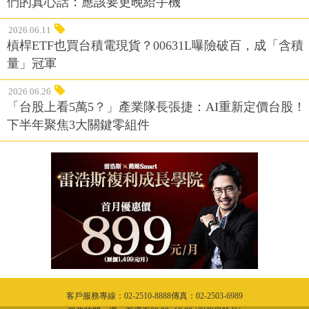
們的真心話：應該要更晚給手機
2026.06.11
槓桿ETF也買台積電現貨？00631L曝險破百，成「含積
量」冠軍
2026.06.26
「台股上看5萬5？」產業隊長張捷：AI重新定價台股！
下半年聚焦3大關鍵零組件
客戶服務專線：02-2510-8888傳真：02-2503-6989