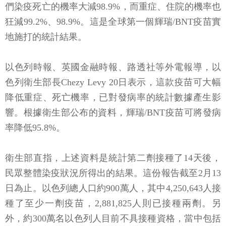
們染疫死亡的機率大減98.9%，而重症、住院的機率也
狂減99.2%、98.9%。這是全球第一個輝瑞/BNT疫苗實
地施打的統計結果。
以色列時報、英國金融時報、路透社等外電報導，以
色列衛生部長Chezy Levy 20日表示，這款疫苗可大幅
降低重症、死亡機率，已對發病率的統計數據產生影
響。根據衛生部公布的資料，輝瑞/BNT疫苗可將發病
率降低95.8%。
衛生部直指，上述資料是統計第二劑接種了14天後，
民眾整體染疫狀況所得出的結果。這份報告截至2月13
日為止。以色列總人口約900萬人，其中4,250,643人接
種了至少一劑疫苗，2,881,825人則已接種兩劑。另
外，約300萬名以色列人目前不具接種資格，當中包括