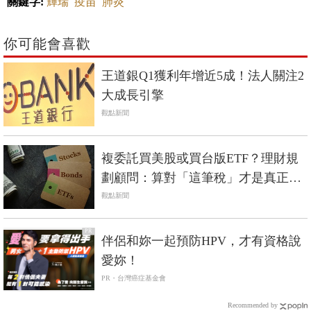
關鍵字:
輝瑞
疫苗
肺炎
你可能會喜歡
王道銀Q1獲利年增近5成！法人關注2
大成長引擎
觀點新聞
複委託買美股或買台版ETF？理財規
劃顧問：算對「這筆稅」才是真正報
酬
觀點新聞
PR
伴侶和妳一起預防HPV，才有資格說
愛妳！
PR・台灣癌症基金會
Recommended by