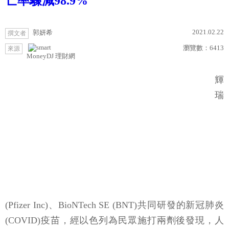
亡率驟減98.9%
2021.02.22
郭妍希
撰文者
瀏覽數：
6413
來源
MoneyDJ 理財網
輝
瑞
(Pfizer Inc)、BioNTech SE (BNT)共同研發的新冠肺炎
(COVID)疫苗，經以色列為民眾施打兩劑後發現，人