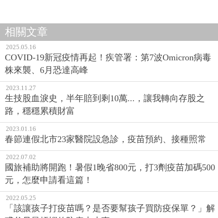
相關文章
2025.05.16
COVID-19新冠疫情再起！疾管署：第7波Omicron病毒
株來襲、6月恐達高峰
2023.11.27
生技股血淚史，半年賠到剩10萬...，讓我轉向存股之
路，穩穩累積財富
2023.01.16
春節連假北市23家醫院設急診，疫苗預約、接種照常
2022.07.02
國旅補助將開跑！暑假1晚省800元，打3劑疫苗加碼500
元，怎麼申請看這篇！
2022.05.25
「該讓孩子打疫苗嗎？是否要幫孩子買防疫保單？」解