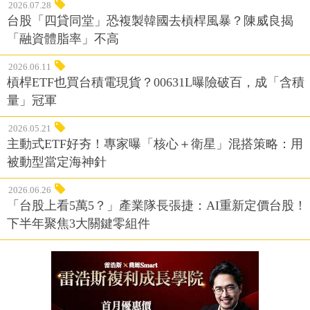
2026.07.28
台股「四貸同堂」恐複製韓國去槓桿風暴？陳威良揭
「融資體脂率」不高
2026.06.11
槓桿ETF也買台積電現貨？00631L曝險破百，成「含積
量」冠軍
2026.05.21
主動式ETF好夯！專家曝「核心＋衛星」混搭策略：用
被動型當定海神針
2026.06.26
「台股上看5萬5？」產業隊長張捷：AI重新定價台股！
下半年聚焦3大關鍵零組件