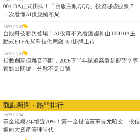
00410A正式掛牌！「台版主動QQQ」投資哪些股票？
一次看懂AI供應鏈布局
2026.08.03
台股科技新兵登場！AI投資不光看護國神山 00410A主
動式ETF布局科技供應鏈 8/3掛牌上市
2026.08.03
指數創高但雜音不斷，2026下半年該追高還是觀望？專
家點出關鍵：分散不是口號
觀點新聞 ‧ 熱門排行
2026.08.04
基金規模2年增近70%！第一金投信董事長尤昭文：投信
迎向大資產管理時代