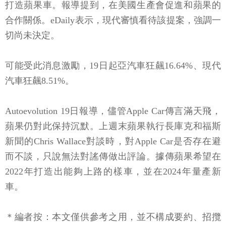
打造蘋果車。報導提到，在美國生產會促進和蘋果的
合作關係。eDaily表示，現代審慎看待該提案，強調一
切尚未決定。
可能受此消息激勵，19日起亞汽車狂飆16.64%、現代
汽車狂飆8.51%。
Autoevolution 19日報導，儘管Apple Car傳言滿天飛，
蘋果仍對此保持沉默。上週末蘋果執行長庫克和福斯
新聞的Chris Wallace對談時，對Apple Car是否存在避
而不談，只說無法對謠傳做出評論。據傳蘋果希望在
2022年打造出能夠上路的樣車，並在2024年量產新
車。
＊編者按：本文僅供參考之用，並不構成要約、招攬