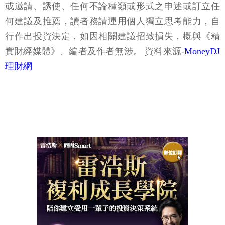
或邀請、誘使、任何不論種類或形式之申述或訂立任
何建議及推薦，讀者務請運用個人獨立思考能力，自
行作出投資決定，如因相關建議招致損失，概與《精
實財經媒體》、編者及作者無涉。 資料來源-
MoneyDJ
理財網