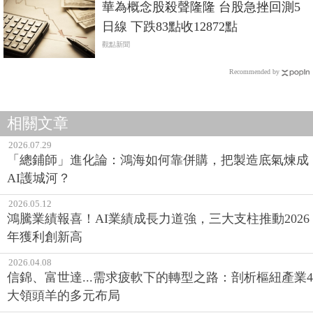
華為概念股殺聲隆隆 台股急挫回測5
日線 下跌83點收12872點
觀點新聞
Recommended by
相關文章
2026.07.29
「總鋪師」進化論：鴻海如何靠併購，把製造底氣煉成
AI護城河？
2026.05.12
鴻騰業績報喜！AI業績成長力道強，三大支柱推動2026
年獲利創新高
2026.04.08
信錦、富世達...需求疲軟下的轉型之路：剖析樞紐產業4
大領頭羊的多元布局