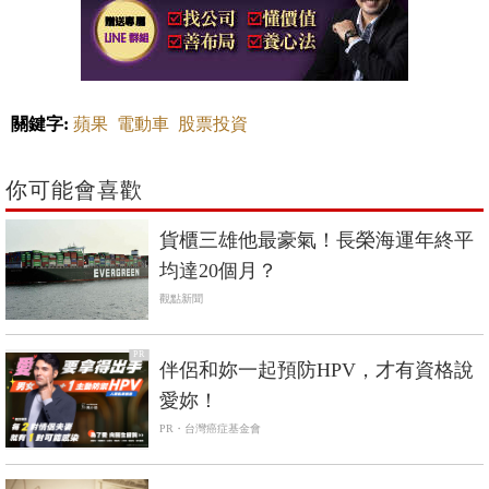
關鍵字:
蘋果
電動車
股票投資
你可能會喜歡
貨櫃三雄他最豪氣！長榮海運年終平
均達20個月？
觀點新聞
PR
伴侶和妳一起預防HPV，才有資格說
愛妳！
PR・台灣癌症基金會