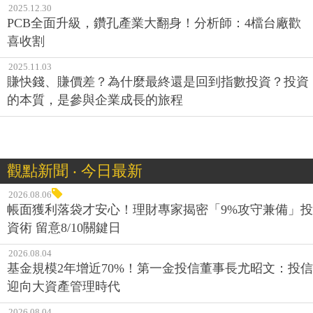
2025.12.30
PCB全面升級，鑽孔產業大翻身！分析師：4檔台廠歡
喜收割
2025.11.03
賺快錢、賺價差？為什麼最終還是回到指數投資？投資
的本質，是參與企業成長的旅程
觀點新聞 ‧ 今日最新
2026.08.06
帳面獲利落袋才安心！理財專家揭密「9%攻守兼備」投
資術 留意8/10關鍵日
2026.08.04
基金規模2年增近70%！第一金投信董事長尤昭文：投信
迎向大資產管理時代
2026.08.04