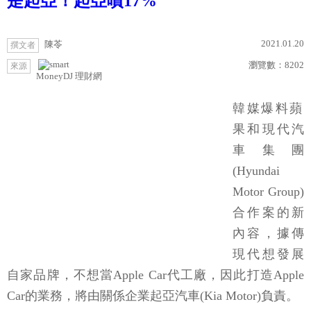
是起亞！起亞噴17%
2021.01.20
陳苓
撰文者
瀏覽數：
8202
來源
MoneyDJ 理財網
韓媒爆料蘋
果和現代汽
車集團
(Hyundai
Motor Group)
合作案的新
內容，據傳
現代想發展
自家品牌，不想當Apple Car代工廠，因此打造Apple
Car的業務，將由關係企業起亞汽車(Kia Motor)負責。