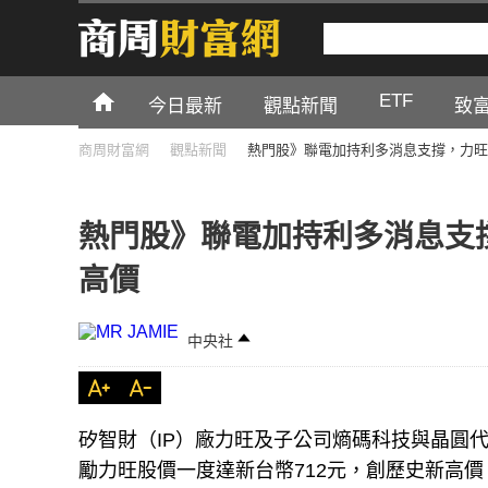
ETF
今日最新
觀點新聞
致
商周財富網
觀點新聞
熱門股》聯電加持利多消息支撐，力旺
熱門股》聯電加持利多消息支撐
高價
中央社
矽智財（IP）廠力旺及子公司熵碼科技與晶圓
勵力旺股價一度達新台幣712元，創歷史新高價