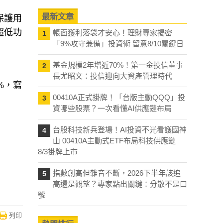
最新文章
保護用
超低功
帳面獲利落袋才安心！理財專家揭密
1
「9%攻守兼備」投資術 留意8/10關鍵日
基金規模2年增近70%！第一金投信董事
2
長尤昭文：投信迎向大資產管理時代
%，寫
00410A正式掛牌！「台版主動QQQ」投
3
資哪些股票？一次看懂AI供應鏈布局
台股科技新兵登場！AI投資不光看護國神
4
山 00410A主動式ETF布局科技供應鏈
8/3掛牌上市
指數創高但雜音不斷，2026下半年該追
5
高還是觀望？專家點出關鍵：分散不是口
號
列印