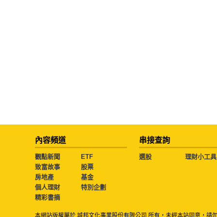
內容頻道
串接查詢
觀點新聞
ETF
選股
理財小工具
致富故事
股票
房地產
基金
個人理財
特別企劃
精彩書摘
本網站版權屬於 城邦文化事業股份有限公司 所有，未經本站同意，請