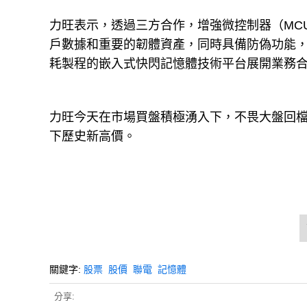
力旺表示，透過三方合作，增強微控制器（MC
戶數據和重要的韌體資產，同時具備防偽功能，
耗製程的嵌入式快閃記憶體技術平台展開業務合
力旺今天在市場買盤積極湧入下，不畏大盤回檔修
下歷史新高價。
關鍵字:
股票
股價
聯電
記憶體
分享: