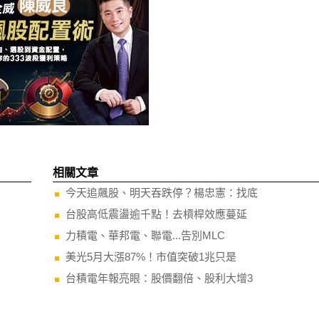
相關文章
今天追飆股、明天吞跌停？楊忠憲：找底
台股高低震盪逾千點！去槓桿效應蔓延
力積電、華邦電、聯電...告別MLC
美光5月大漲87%！市值突破1兆只是
台積電年報亮眼：股價翻倍、股利大增3