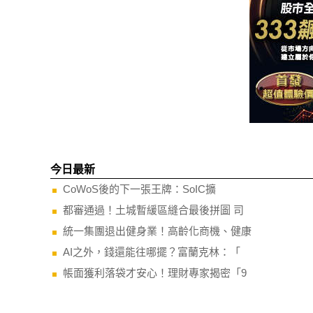
今日最新
CoWoS後的下一張王牌：SoIC擴
都審通過！土城暫緩區縫合最後拼圖 司
統一集團退出健身業！高齡化商機、健康
AI之外，錢還能往哪擺？富蘭克林：「
帳面獲利落袋才安心！理財專家揭密「9