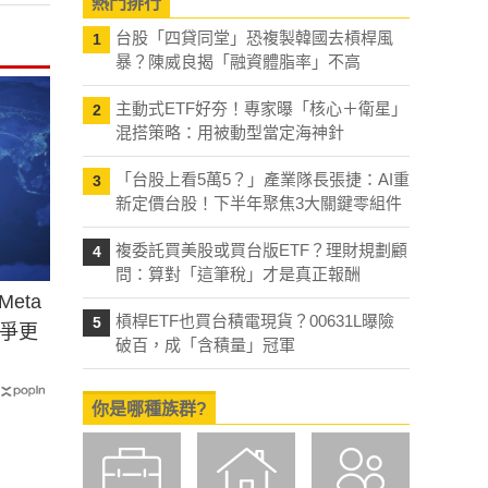
熱門排行
台股「四貸同堂」恐複製韓國去槓桿風
1
暴？陳威良揭「融資體脂率」不高
主動式ETF好夯！專家曝「核心＋衛星」
2
混搭策略：用被動型當定海神針
「台股上看5萬5？」產業隊長張捷：AI重
3
新定價台股！下半年聚焦3大關鍵零組件
複委託買美股或買台版ETF？理財規劃顧
4
問：算對「這筆稅」才是真正報酬
eta
槓桿ETF也買台積電現貨？00631L曝險
5
爭更
破百，成「含積量」冠軍
你是哪種族群?