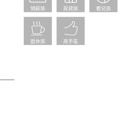
領薪族
房貸族
養兒族
退休族
高手區