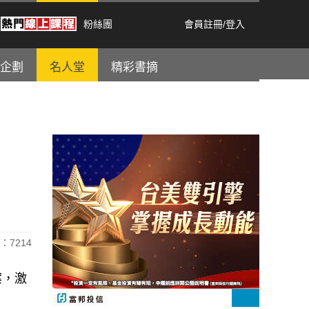
粉絲團
會員註冊
/
登入
企劃
名人堂
精彩書摘
：7214
案，激