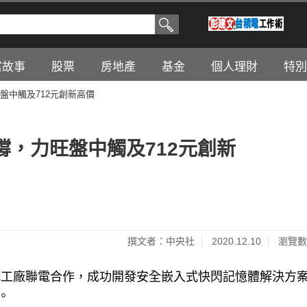
富故事
股票
房地產
基金
個人理財
特別
盤中觸及712元創新高價
，力旺盤中觸及712元創新
撰文者：中央社
2020.12.10
瀏覽數
代工廠聯電合作，成功開發安全嵌入式快閃記憶體解決方
。