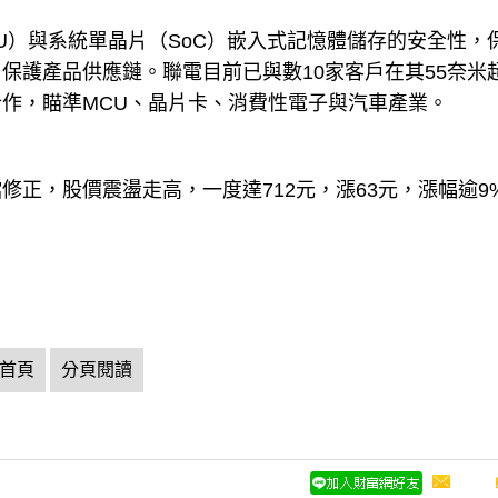
U）與系統單晶片（SoC）嵌入式記憶體儲存的安全性，
保護產品供應鏈。聯電目前已與數10家客戶在其55奈米
作，瞄準MCU、晶片卡、消費性電子與汽車產業。
正，股價震盪走高，一度達712元，漲63元，漲幅逾9
首頁
分頁閱讀