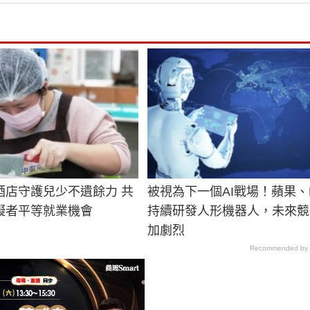
酒店守護兒少不遺餘力 共
被視為下一個AI戰場！蘋果、M
礙者平等就業機會
持續研發人形機器人，未來競
加劇烈
Recommended by