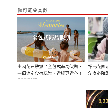
你可能會喜歡
出國花費難抓？全包式海島假期，
裕元花園
一價搞定食宿玩樂，省錢更省心！
創身心障
PR・Club Med Taiwan