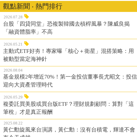
觀點新聞 ‧ 熱門排行
2026.07.28
台股「四貸同堂」恐複製韓國去槓桿風暴？陳威良揭
「融資體脂率」不高
2026.05.21
主動式ETF好夯！專家曝「核心＋衛星」混搭策略：用
被動型當定海神針
2026.08.04
基金規模2年增近70%！第一金投信董事長尤昭文：投信
迎向大資產管理時代
2026.05.29
複委託買美股或買台版ETF？理財規劃顧問：算對「這
筆稅」才是真正報酬
2025.08.22
黃仁勳旋風來台演講，黃仁勳：沒有台積電，輝達不會