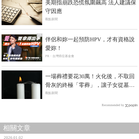
美期指崩跌恐慌氛圍飆高 法人建議保
守因應
觀點新聞
PR
伴侶和妳一起預防HPV，才有資格說
愛妳！
PR・台灣癌症基金會
一場葬禮要花30萬！火化後，不取回
骨灰的終極「零葬」，讓子女從墓地
的重擔解放
觀點新聞
Recommended by
相關文章
2026.01.02