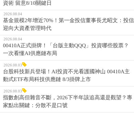
資術 留意8/10關鍵日
2026.08.04
基金規模2年增近70%！第一金投信董事長尤昭文：投信
迎向大資產管理時代
2026.08.04
00410A正式掛牌！「台版主動QQQ」投資哪些股票？
一次看懂AI供應鏈布局
2026.08.03
台股科技新兵登場！AI投資不光看護國神山 00410A主
動式ETF布局科技供應鏈 8/3掛牌上市
2026.08.03
指數創高但雜音不斷，2026下半年該追高還是觀望？專
家點出關鍵：分散不是口號