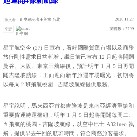
起連開4條新航線
2020.11.27
鉅亨網記者王莞甯 台北
撰文者
瀏覽數：
7799
來源
鉅亨網
星宇航空今 (27) 日宣布，看好國際貨運市場以及商務
旅行剛性需求日益漸增，繼日前已宣布 12 月起將開闢
曼谷、大阪、東京三航線後，預計明年 1 月 5 日再開
闢吉隆坡航線，正面迎向新年旅運市場曙光，初期將
以每周 2 班飛航桃園 - 吉隆坡航線提供服務。
星宇說明，馬來西亞首都吉隆坡是東南亞經濟重鎮和
重要貨運轉運樞紐，明年 1 月 5 日起將開闢每周二、
五飛航的桃園 - 吉隆坡航線，以空中巴士 A321neo 執
飛，提供早去午回的航班時間，符合商務旅客需求。