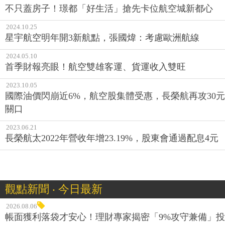
不只蓋房子！璟都「好生活」搶先卡位航空城新都心
2024.10.25
星宇航空明年開3新航點，張國煒：考慮歐洲航線
2024.05.10
首季財報亮眼！航空雙雄客運、貨運收入雙旺
2023.10.05
國際油價閃崩近6%，航空股集體受惠，長榮航再攻30元
關口
2023.06.21
長榮航太2022年營收年增23.19%，股東會通過配息4元
觀點新聞 ‧ 今日最新
2026.08.06
帳面獲利落袋才安心！理財專家揭密「9%攻守兼備」投