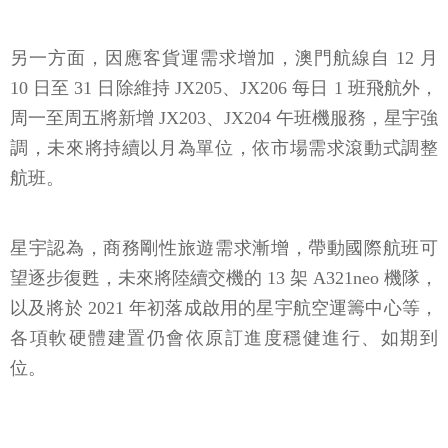
另一方面，因應客貨運需求增加，澳門航線自 12 月
10 日至 31 日除維持 JX205、JX206 每日 1 班飛航外，
周一至周五將新增 JX203、JX204 午班機服務，星宇強
調，未來將持續以月為單位，依市場需求滾動式調整
航班。
星宇認為，商務剛性旅遊需求漸增，帶動國際航班可
望逐步復甦，未來將陸續交機的 13 架 A321neo 機隊，
以及將於 2021 年初落成啟用的星宇航空運籌中心等，
各項軟硬體建置仍會依原訂進度穩健進行、如期到
位。