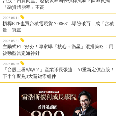
台股「四貸同堂」恐複製韓國去槓桿風暴？陳威良揭
「融資體脂率」不高
2026.06.11
槓桿ETF也買台積電現貨？00631L曝險破百，成「含積
量」冠軍
2026.05.21
主動式ETF好夯！專家曝「核心＋衛星」混搭策略：用
被動型當定海神針
2026.06.26
「台股上看5萬5？」產業隊長張捷：AI重新定價台股！
下半年聚焦3大關鍵零組件