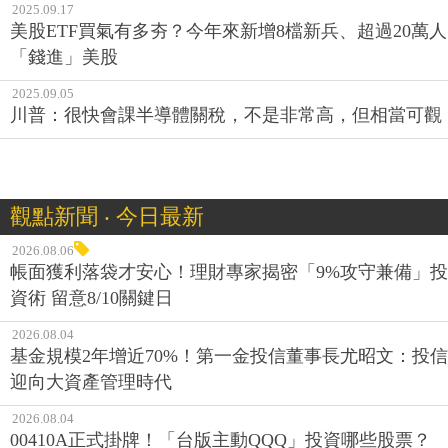
2025.09.17
美股ETF買氣有多夯？今年來新增8檔新兵、超過20萬人
「錢進」美股
2025.09.05
川普：很快會課半導體關稅，不是非常高，但相當可觀
觀點新聞 ‧ 今日最新
2026.08.06
帳面獲利落袋才安心！理財專家揭密「9%攻守兼備」投
資術 留意8/10關鍵日
2026.08.04
基金規模2年增近70%！第一金投信董事長尤昭文：投信
迎向大資產管理時代
2026.08.04
00410A正式掛牌！「台版主動QQQ」投資哪些股票？