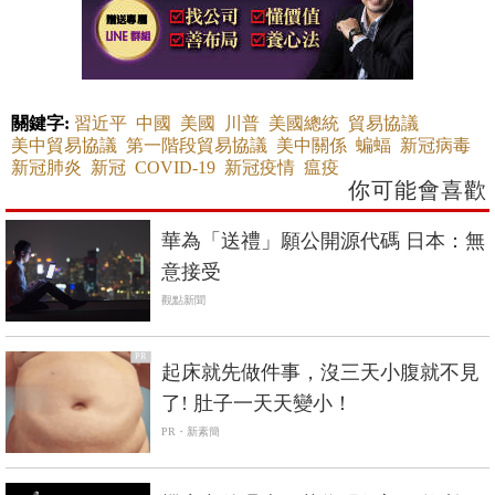
關鍵字:
習近平
中國
美國
川普
美國總統
貿易協議
美中貿易協議
第一階段貿易協議
美中關係
蝙蝠
新冠病毒
新冠肺炎
新冠
COVID-19
新冠疫情
瘟疫
你可能會喜歡
華為「送禮」願公開源代碼 日本：無
意接受
觀點新聞
PR
起床就先做件事，沒三天小腹就不見
了! 肚子一天天變小！
PR・新素簡