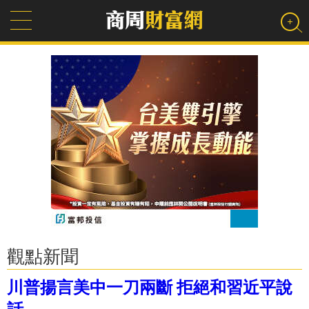
觀點新聞
川普揚言美中一刀兩斷 拒絕和習近平說