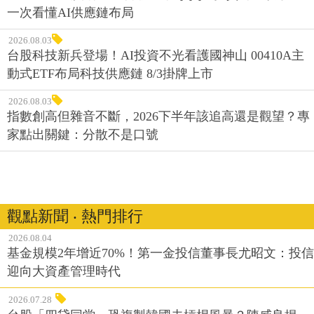
一次看懂AI供應鏈布局
2026.08.03
台股科技新兵登場！AI投資不光看護國神山 00410A主
動式ETF布局科技供應鏈 8/3掛牌上市
2026.08.03
指數創高但雜音不斷，2026下半年該追高還是觀望？專
家點出關鍵：分散不是口號
觀點新聞 ‧ 熱門排行
2026.08.04
基金規模2年增近70%！第一金投信董事長尤昭文：投信
迎向大資產管理時代
2026.07.28