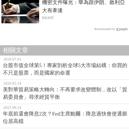
機密文件曝光：華為跟伊朗、敘利亞
大有牽連
觀點新聞
Recommended by
相關文章
2026.07.03
台股市值全球第5！專家剖析全球5大市場結構：你買的
不只是股票，而是國家的命運
2026.05.14
美對華貿易策略大轉向：不再要求改變體制，改以「貿
易委員會」尋求經貿平衡
2025.09.24
年底前還會降息2次？Fed主席鮑爾：降息過快會使通膨
位居高檔