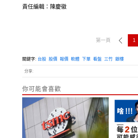
責任編輯：陳慶徽
第一頁
1
關鍵字:
台股
股價
報價
軟體
下單
看盤
三竹
銀樓
分享:
你可能會喜歡