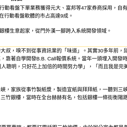
內行動看盤下單業務獲得元大、富邦等47家券商採用，自
，在行動看盤軟體的市占高達9成。
從銀樓生意起家，從門外漢一腳跨入系統開發領域。
大叔，嗅不到從事資訊業的「味道」。其實30多年前，
著自學開發B.B. Call報價系統。當年一頭埋入開發
別人聰明，只好花上加倍的時間努力學」，「而且我是完
三峽，家族從事竹製紙漿，製造宣紙與拜拜紙，一聽到三
名三竹銀樓，當時在全台赫赫有名，包括銀樓一條街衡陽