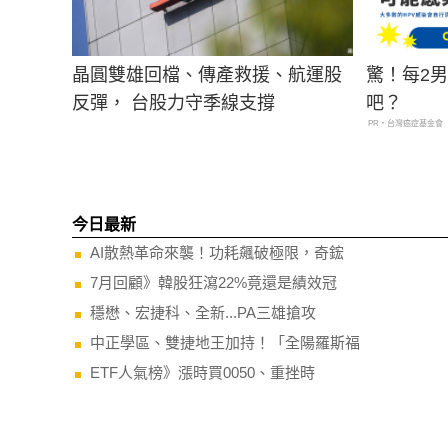
晶圓雙雄回檔、傳產救援、航運股
驚！每2
反彈， 台股力守季線支撐
吧？
PR・台灣癌症基金會
今日最新
AI散熱革命來襲！功耗飆破極限，奇鋐
7月回顧》韓股狂瀉22%竟還是績效冠
穩懋、宏捷科、全新...PA三雄搶攻
中正學區、雙捷地王加持！「全陽羅斯福
ETF人氣榜》漲時買0050、重挫時