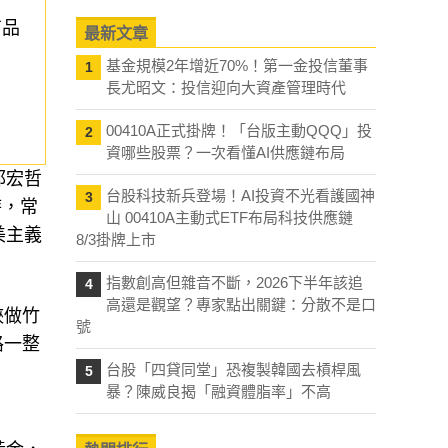
有品
最新文章
基金規模2年增近70%！第一金投信董事
1
長尤昭文：投信迎向大資產管理時代
00410A正式掛牌！「台版主動QQQ」投
2
資哪些股票？一次看懂AI供應鏈布局
邱宏哲
台股科技新兵登場！AI投資不光看護國神
3
時，常
山 00410A主動式ETF布局科技供應鏈
美主義
8/3掛牌上市
指數創高但雜音不斷，2026下半年該追
4
高還是觀望？專家點出關鍵：分散不是口
峽做竹
號
路一整
台股「四貸同堂」恐複製韓國去槓桿風
5
暴？陳威良揭「融資體脂率」不高