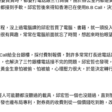
樓要買賣時，都要打電話跟三竹詢價，由於辦公室內都是
接到手軟。邱宏哲後來得知香港已在使用B.B Call，
課程，沒上過電腦課的邱宏哲買了電腦、書籍，就一頭投
腦很有興趣，常常在電腦前面就忘了時間，想起來時抬眼
.B Call給全台銀樓，採付費制報價，對許多常常打長途電
用，也解決了三竹銀樓電話接不完的問題。邱宏哲也發現
但黃金生意怕被偷、怕被搶，心理壓力很大，於是決定轉
，這些年輕人可能聽都沒聽過的載具，邱宏哲一個也沒錯過，直到
研發也邊布局專利，對券商的收費則從一個價錢吃到飽，