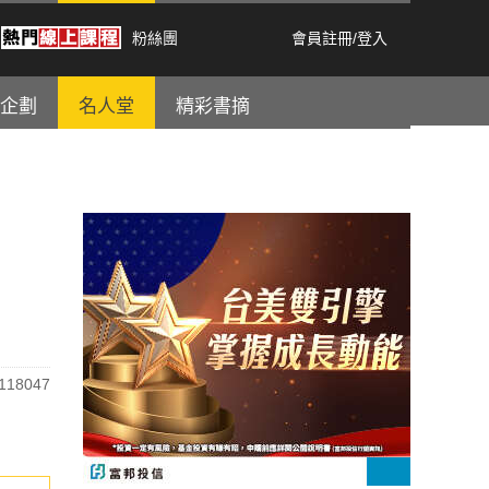
粉絲團
會員註冊
/
登入
企劃
名人堂
精彩書摘
18047