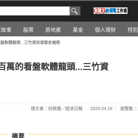
富故事
股票
房地產
基金
個人理財
特別
盤軟體龍頭...三竹資訊發跡史揭密
百萬的看盤軟體龍頭...三竹資
撰文者：何佩儒／經濟日報
2020.04.16
瀏覽數：1
摘要