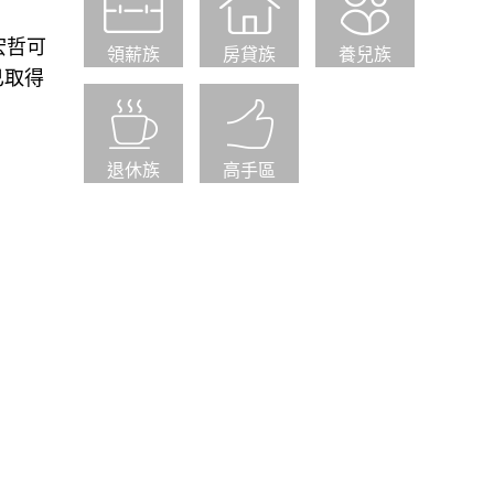
宏哲可
領薪族
房貸族
養兒族
已取得
退休族
高手區