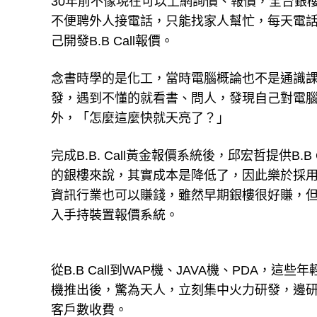
30年前不像現在可以上網詢價、報價，全台銀
不便聘外人接電話，只能找家人幫忙，每天電話都
己開發B.B Call報價。
念書時學的是化工，當時電腦概論也不是通識
發，遇到不懂的就看書、問人，發現自己對電
外，「怎麼這麼快就天亮了？」
完成B.B. Call黃金報價系統後，邱宏哲提供B
的銀樓來說，其實成本是降低了，因此樂於採
資訊行業也可以賺錢，雖然早期銀樓很好賺，
入手持裝置報價系統。
從B.B Call到WAP機、JAVA機、PDA
機推出後，驚為天人，立刻集中火力研發，邊
客戶數收費。