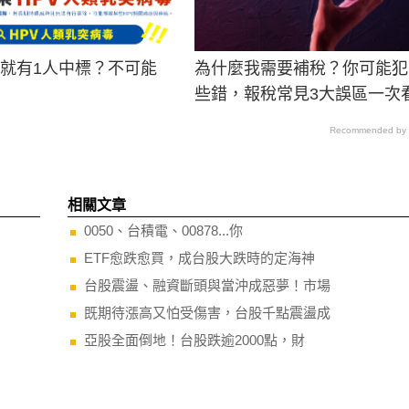
男就有1人中標？不可能
為什麼我需要補稅？你可能犯
些錯，報稅常見3大誤區一次
Recommended by
相關文章
0050、台積電、00878...你
ETF愈跌愈買，成台股大跌時的定海神
台股震盪、融資斷頭與當沖成惡夢！市場
既期待漲高又怕受傷害，台股千點震盪成
亞股全面倒地！台股跌逾2000點，財