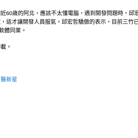
近60歲的阿北，應該不太懂電腦，遇到開發問題時，邱
改，這才讓開發人員服氣。邱宏哲驕傲的表示，目前三竹
訊軟體同業。
轉載。
生醫新星