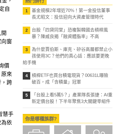
黃金，
熱門排行
決定自
基金規模2年增近70%！第一金投信董事
1
長尤昭文：投信迎向大資產管理時代
台股「四貸同堂」恐複製韓國去槓桿風
2
入開
暴？陳威良揭「融資體脂率」不高
望向窗
為什麼賈伯斯、庫克、矽谷高層都禁止小
3
孩使用3C？他們的真心話：應該要更晚
給手機
話詢價
，原來
槓桿ETF也買台積電現貨？00631L曝險
4
破百，成「含積量」冠軍
行，跨
「台股上看5萬5？」產業隊長張捷：AI重
5
新定價台股！下半年聚焦3大關鍵零組件
智慧手
你是哪種族群?
改為依