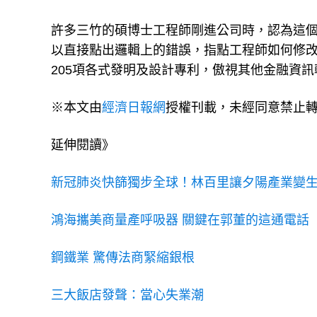
許多三竹的碩博士工程師剛進公司時，認為這個
以直接點出邏輯上的錯誤，指點工程師如何修
205項各式發明及設計專利，傲視其他金融資
※本文由
經濟日報網
授權刊載，未經同意禁止
延伸閱讀》
新冠肺炎快篩獨步全球！林百里讓夕陽產業變
鴻海攜美商量產呼吸器 關鍵在郭董的這通電話
鋼鐵業 驚傳法商緊縮銀根
三大飯店發聲：當心失業潮