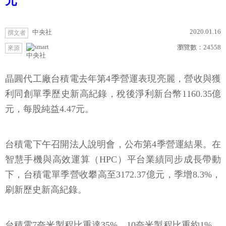
元
2020.01.16
中央社
撰文者
瀏覽數：
24558
來源
中央社
晶圓代工廠台積電去年第4季營運表現亮麗，營收與獲
利同創單季歷史新高紀錄，稅後淨利新台幣1160.35億
元，每股純益4.47元。
台積電下午召開法人說明會，公布第4季營運結果。在
智慧手機與高效運算（HPC）平台業績同步成長帶動
下，台積電單季營收攀高至3172.37億元，季增8.3%，
刷新歷史新高紀錄。
台積電7奈米製程比重達35%，10奈米製程比重約1%，