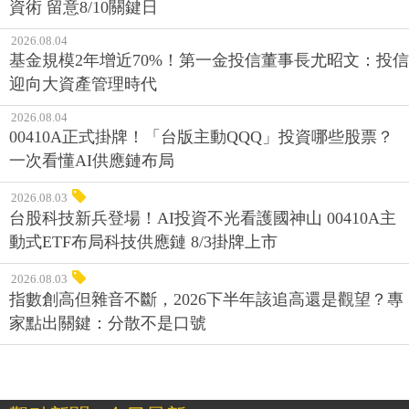
資術 留意8/10關鍵日
2026.08.04
基金規模2年增近70%！第一金投信董事長尤昭文：投信
迎向大資產管理時代
2026.08.04
00410A正式掛牌！「台版主動QQQ」投資哪些股票？
一次看懂AI供應鏈布局
2026.08.03
台股科技新兵登場！AI投資不光看護國神山 00410A主
動式ETF布局科技供應鏈 8/3掛牌上市
2026.08.03
指數創高但雜音不斷，2026下半年該追高還是觀望？專
家點出關鍵：分散不是口號