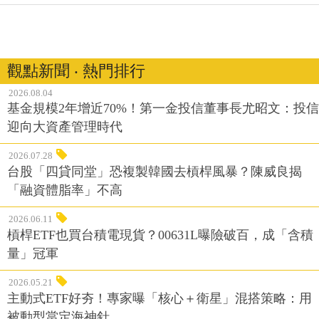
觀點新聞 ‧ 熱門排行
2026.08.04
基金規模2年增近70%！第一金投信董事長尤昭文：投信
迎向大資產管理時代
2026.07.28
台股「四貸同堂」恐複製韓國去槓桿風暴？陳威良揭
「融資體脂率」不高
2026.06.11
槓桿ETF也買台積電現貨？00631L曝險破百，成「含積
量」冠軍
2026.05.21
主動式ETF好夯！專家曝「核心＋衛星」混搭策略：用
被動型當定海神針