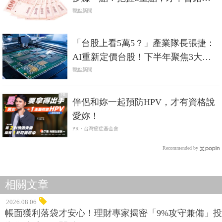
自身權益！
觀點新聞
「台股上看5萬5？」產業隊長張捷：
AI重新定價台股！下半年聚焦3大關
鍵零組件
觀點新聞
PR
伴侶和妳一起預防HPV，才有資格說
愛妳！
PR・台灣癌症基金會
Recommended by
相關文章
2026.08.06
帳面獲利落袋才安心！理財專家揭密「9%攻守兼備」投