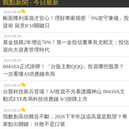
觀點新聞 ‧ 今日最新
2026.08.06
帳面獲利落袋才安心！理財專家揭密「9%攻守兼備」投
資術 留意8/10關鍵日
2026.08.04
基金規模2年增近70%！第一金投信董事長尤昭文：投信
迎向大資產管理時代
2026.08.04
00410A正式掛牌！「台版主動QQQ」投資哪些股票？
一次看懂AI供應鏈布局
2026.08.03
台股科技新兵登場！AI投資不光看護國神山 00410A主
動式ETF布局科技供應鏈 8/3掛牌上市
2026.08.03
指數創高但雜音不斷，2026下半年該追高還是觀望？專
家點出關鍵：分散不是口號