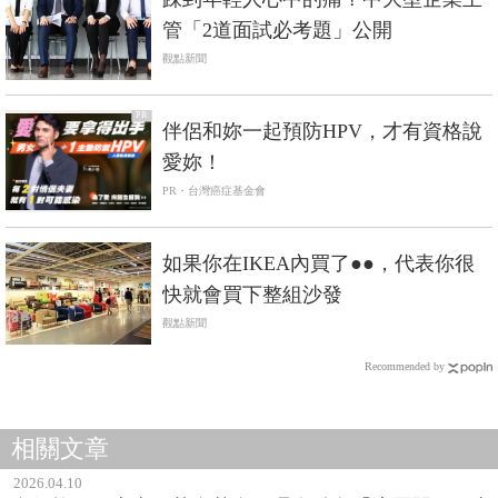
管「2道面試必考題」公開
觀點新聞
PR
伴侶和妳一起預防HPV，才有資格說
愛妳！
PR・台灣癌症基金會
如果你在IKEA內買了●●，代表你很
快就會買下整組沙發
觀點新聞
Recommended by
相關文章
2026.04.10