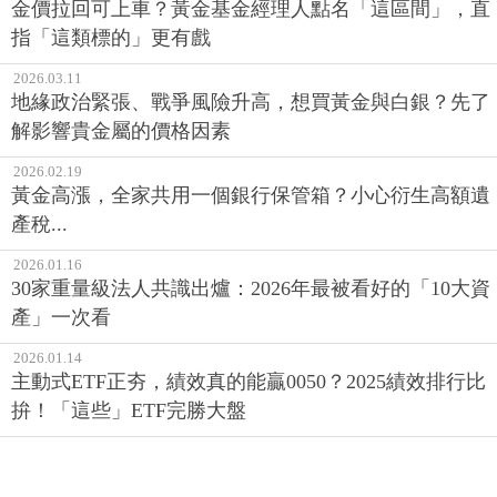
金價拉回可上車？黃金基金經理人點名「這區間」，直
指「這類標的」更有戲
2026.03.11
地緣政治緊張、戰爭風險升高，想買黃金與白銀？先了
解影響貴金屬的價格因素
2026.02.19
黃金高漲，全家共用一個銀行保管箱？小心衍生高額遺
產稅...
2026.01.16
30家重量級法人共識出爐：2026年最被看好的「10大資
產」一次看
2026.01.14
主動式ETF正夯，績效真的能贏0050？2025績效排行比
拚！「這些」ETF完勝大盤