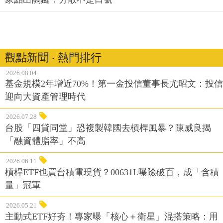
觀點新聞 ‧ 熱門排行
2026.08.04
基金規模2年增近70%！第一金投信董事長尤昭文：投信
迎向大資產管理時代
2026.07.28
台股「四貸同堂」恐複製韓國去槓桿風暴？陳威良揭
「融資體脂率」不高
2026.06.11
槓桿ETF也買台積電現貨？00631L曝險破百，成「含積
量」冠軍
2026.05.21
主動式ETF好夯！專家曝「核心＋衛星」混搭策略：用