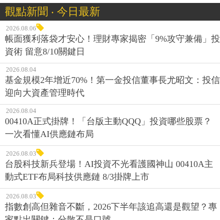
觀點新聞 ‧ 今日最新
2026.08.06
帳面獲利落袋才安心！理財專家揭密「9%攻守兼備」投
資術 留意8/10關鍵日
2026.08.04
基金規模2年增近70%！第一金投信董事長尤昭文：投信
迎向大資產管理時代
2026.08.04
00410A正式掛牌！「台版主動QQQ」投資哪些股票？
一次看懂AI供應鏈布局
2026.08.03
台股科技新兵登場！AI投資不光看護國神山 00410A主
動式ETF布局科技供應鏈 8/3掛牌上市
2026.08.03
指數創高但雜音不斷，2026下半年該追高還是觀望？專
家點出關鍵：分散不是口號