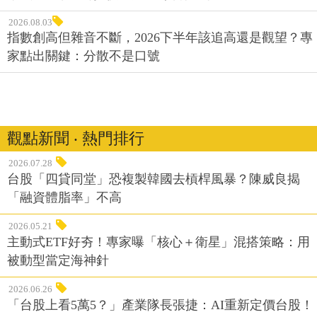
2026.08.03
指數創高但雜音不斷，2026下半年該追高還是觀望？專
家點出關鍵：分散不是口號
觀點新聞 ‧ 熱門排行
2026.07.28
台股「四貸同堂」恐複製韓國去槓桿風暴？陳威良揭
「融資體脂率」不高
2026.05.21
主動式ETF好夯！專家曝「核心＋衛星」混搭策略：用
被動型當定海神針
2026.06.26
「台股上看5萬5？」產業隊長張捷：AI重新定價台股！