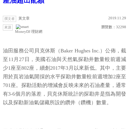
產油超出配額
2019.11.29
黃文章
撰文者
瀏覽數：
32298
來源
MoneyDJ 理財網
油田服務公司貝克休斯（Baker Hughes Inc.）公佈，截
至11月27日，美國石油與天然氣探勘井數量較前週減
少1座至802座，續創2017年3月以來新低。其中，主要
用於頁岩油氣開採的水平探勘井數量較前週增加2座至
701座。探勘活動的增減會反映未來的石油產量，通常
有3-6個月的落差，貝克休斯統計的探勘井是指為開發
以及探勘新油氣儲藏所設的鑽井（鑽機）數量。