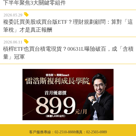
下半年聚焦3大關鍵零組件
2026.05.29
複委託買美股或買台版ETF？理財規劃顧問：算對「這
筆稅」才是真正報酬
2026.06.11
槓桿ETF也買台積電現貨？00631L曝險破百，成「含積
量」冠軍
客戶服務專線：02-2510-8888傳真：02-2503-6989