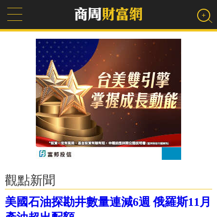
觀點新聞
美國石油探勘井數量連減6週 俄羅斯11月