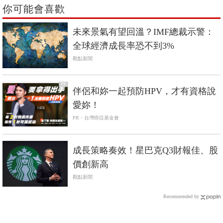
你可能會喜歡
未來景氣有望回溫？IMF總裁示警：
全球經濟成長率恐不到3%
觀點新聞
PR
伴侶和妳一起預防HPV，才有資格說
愛妳！
PR・台灣癌症基金會
成長策略奏效！星巴克Q3財報佳、股
價創新高
觀點新聞
Recommended by