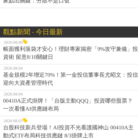
家點出關鍵：分散不是口號
觀點新聞 ‧ 今日最新
2026.08.06
帳面獲利落袋才安心！理財專家揭密「9%攻守兼備」投
資術 留意8/10關鍵日
2026.08.04
基金規模2年增近70%！第一金投信董事長尤昭文：投信
迎向大資產管理時代
2026.08.04
00410A正式掛牌！「台版主動QQQ」投資哪些股票？
一次看懂AI供應鏈布局
2026.08.03
台股科技新兵登場！AI投資不光看護國神山 00410A主
動式ETF布局科技供應鏈 8/3掛牌上市