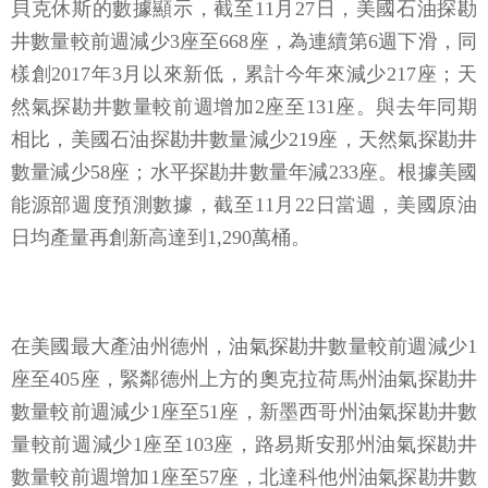
貝克休斯的數據顯示，截至11月27日，美國石油探勘
井數量較前週減少3座至668座，為連續第6週下滑，同
樣創2017年3月以來新低，累計今年來減少217座；天
然氣探勘井數量較前週增加2座至131座。與去年同期
相比，美國石油探勘井數量減少219座，天然氣探勘井
數量減少58座；水平探勘井數量年減233座。根據美國
能源部週度預測數據，截至11月22日當週，美國原油
日均產量再創新高達到1,290萬桶。
在美國最大產油州德州，油氣探勘井數量較前週減少1
座至405座，緊鄰德州上方的奧克拉荷馬州油氣探勘井
數量較前週減少1座至51座，新墨西哥州油氣探勘井數
量較前週減少1座至103座，路易斯安那州油氣探勘井
數量較前週增加1座至57座，北達科他州油氣探勘井數