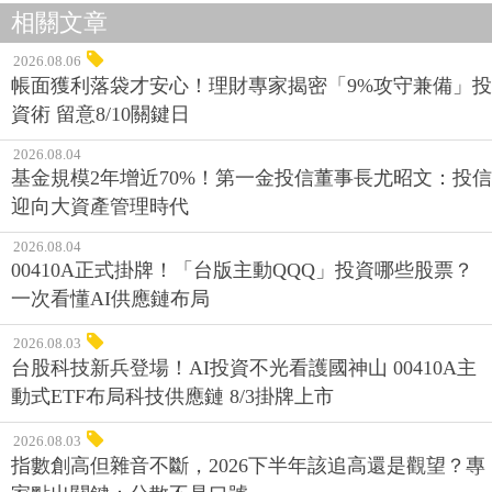
相關文章
2026.08.06
帳面獲利落袋才安心！理財專家揭密「9%攻守兼備」投
資術 留意8/10關鍵日
2026.08.04
基金規模2年增近70%！第一金投信董事長尤昭文：投信
迎向大資產管理時代
2026.08.04
00410A正式掛牌！「台版主動QQQ」投資哪些股票？
一次看懂AI供應鏈布局
2026.08.03
台股科技新兵登場！AI投資不光看護國神山 00410A主
動式ETF布局科技供應鏈 8/3掛牌上市
2026.08.03
指數創高但雜音不斷，2026下半年該追高還是觀望？專