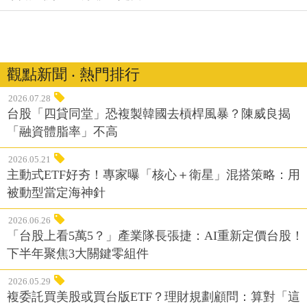
觀點新聞 ‧ 熱門排行
2026.07.28
台股「四貸同堂」恐複製韓國去槓桿風暴？陳威良揭
「融資體脂率」不高
2026.05.21
主動式ETF好夯！專家曝「核心＋衛星」混搭策略：用
被動型當定海神針
2026.06.26
「台股上看5萬5？」產業隊長張捷：AI重新定價台股！
下半年聚焦3大關鍵零組件
2026.05.29
複委託買美股或買台版ETF？理財規劃顧問：算對「這