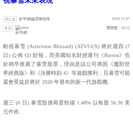
視暴雪未來表現
2019.11.07
鉅亨網編譯陳佾煒
撰文者
瀏覽數：
6512
來源
鉅亨網
動視暴雪 (Activision Blizzard) (ATVI-US) 將於週四 (7
日) 公佈 Q3 財報，而美國知名財經週刊《Barron》也
於稍早推薦了暴雪股票，理由是該公司將因《魔獸世
界經典版》和《決勝時刻 4》等遊戲獲利，且暴雪可能
還會受益於將於 2020 年發布的新一代遊戲機。
週三 (6 日) 暴雪股價再度勁揚 1.48% 以每股 56.36 美
元作收。