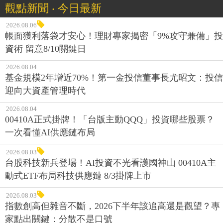
觀點新聞 ‧ 今日最新
2026.08.06
帳面獲利落袋才安心！理財專家揭密「9%攻守兼備」投
資術 留意8/10關鍵日
2026.08.04
基金規模2年增近70%！第一金投信董事長尤昭文：投信
迎向大資產管理時代
2026.08.04
00410A正式掛牌！「台版主動QQQ」投資哪些股票？
一次看懂AI供應鏈布局
2026.08.03
台股科技新兵登場！AI投資不光看護國神山 00410A主
動式ETF布局科技供應鏈 8/3掛牌上市
2026.08.03
指數創高但雜音不斷，2026下半年該追高還是觀望？專
家點出關鍵：分散不是口號