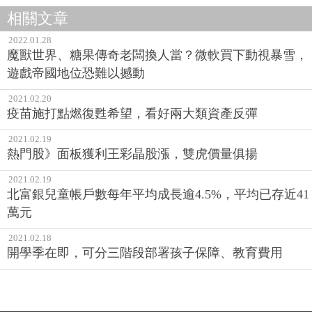
相關文章
2022.01.28
魔獸世界、糖果傳奇老闆換人當？微軟買下動視暴雪，
遊戲帝國地位恐難以撼動
2021.02.20
疫苗施打點燃復甦希望，看好兩大類資產反彈
2021.02.19
熱門股》面板獲利王彩晶股漲，雙虎價量俱揚
2021.02.19
北富銀兒童帳戶數每年平均成長逾4.5%，平均已存近41
萬元
2021.02.18
開學季在即，可分三階段部署孩子保障、教育費用