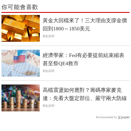
你可能會喜歡
黃金大回檔來了！三大理由支撐金價
回到1800～1850美元
觀點新聞
經濟學家：Fed有必要提前結束縮表
甚至祭QE4救市
觀點新聞
高檔震盪如何應對？籌碼專家麥克
連：先看大盤定部位、嚴守兩大防線
觀點新聞
Recommended by