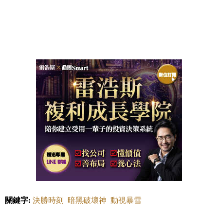
關鍵字:
決勝時刻
暗黑破壞神
動視暴雪