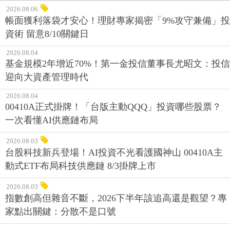
2026.08.06
帳面獲利落袋才安心！理財專家揭密「9%攻守兼備」投
資術 留意8/10關鍵日
2026.08.04
基金規模2年增近70%！第一金投信董事長尤昭文：投信
迎向大資產管理時代
2026.08.04
00410A正式掛牌！「台版主動QQQ」投資哪些股票？
一次看懂AI供應鏈布局
2026.08.03
台股科技新兵登場！AI投資不光看護國神山 00410A主
動式ETF布局科技供應鏈 8/3掛牌上市
2026.08.03
指數創高但雜音不斷，2026下半年該追高還是觀望？專
家點出關鍵：分散不是口號