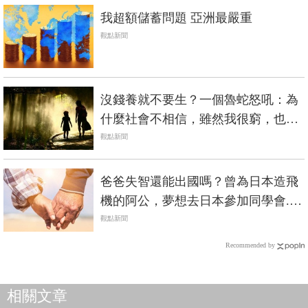
我超額儲蓄問題 亞洲最嚴重
觀點新聞
沒錢養就不要生？一個魯蛇怒吼：為
什麼社會不相信，雖然我很窮，也會
是個好媽媽
觀點新聞
爸爸失智還能出國嗎？曾為日本造飛
機的阿公，夢想去日本參加同學會...
一個溫馨故事看失智長輩圓夢
觀點新聞
Recommended by
相關文章