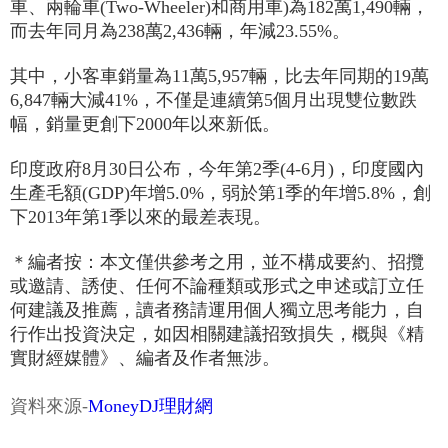
車、兩輪車(Two-Wheeler)和商用車)為182萬1,490輛，
而去年同月為238萬2,436輛，年減23.55%。
其中，小客車銷量為11萬5,957輛，比去年同期的19萬
6,847輛大減41%，不僅是連續第5個月出現雙位數跌
幅，銷量更創下2000年以來新低。
印度政府8月30日公布，今年第2季(4-6月)，印度國內
生產毛額(GDP)年增5.0%，弱於第1季的年增5.8%，創
下2013年第1季以來的最差表現。
＊編者按：本文僅供參考之用，並不構成要約、招攬
或邀請、誘使、任何不論種類或形式之申述或訂立任
何建議及推薦，讀者務請運用個人獨立思考能力，自
行作出投資決定，如因相關建議招致損失，概與《精
實財經媒體》、編者及作者無涉。
資料來源-
MoneyDJ理財網