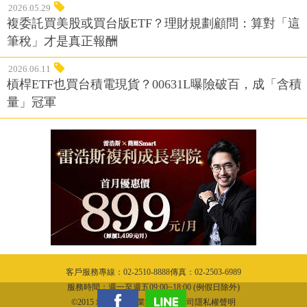
2026.05.29
複委託買美股或買台版ETF？理財規劃顧問：算對「這
筆稅」才是真正報酬
2026.06.11
槓桿ETF也買台積電現貨？00631L曝險破百，成「含積
量」冠軍
客戶服務專線：02-2510-8888傳真：02-2503-6989
服務時間：週一至週五09:00~18:00 (例假日除外)
©2015 城邦文化事業股份有限公司隱私權聲明