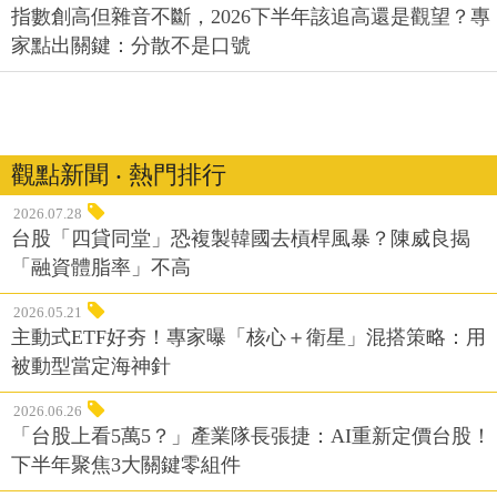
指數創高但雜音不斷，2026下半年該追高還是觀望？專
家點出關鍵：分散不是口號
觀點新聞 ‧ 熱門排行
2026.07.28
台股「四貸同堂」恐複製韓國去槓桿風暴？陳威良揭
「融資體脂率」不高
2026.05.21
主動式ETF好夯！專家曝「核心＋衛星」混搭策略：用
被動型當定海神針
2026.06.26
「台股上看5萬5？」產業隊長張捷：AI重新定價台股！
下半年聚焦3大關鍵零組件