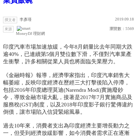
業員飯碗
2019.09.18
李彥瑾
撰文者
瀏覽數：
5569
來源
MoneyDJ 理財網
印度汽車市場加速放緩，今年8月銷量比去年同期大跌
逾40%，已連續第5個月雙位數下滑，不僅對汽車業產
生衝擊，許多相關從業人員也將面臨失業壓力。
《金融時報》報導，經濟學家指出，印度汽車銷售大
幅萎縮，反映印度經濟在歷經三大打擊後陷入停滯，
包括2016年印度總理莫迪(Narendra Modi)實施廢鈔
令，導致金融市場大亂，接著是2017年7月實施商品及
服務稅(GST)制度，以及2018年印度影子銀行驚傳違約
倒債，讓市場陷入信貸緊縮風暴。
過去10年來，消費者支出為印度經濟主要增長動力之
一，但受到經濟放緩影響，如今消費者需求正在逐漸