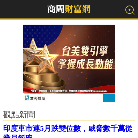
觀點新聞
印度車市連5月跌雙位數，威脅數千萬從