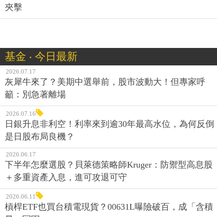
夾擊
基金 ‧ 今日最新
2026.07.17
灰犀牛來了？美期中選舉前，股市波動大！但專家呼
籲：別急著離場
2026.07.16
日銀升息非利空！利率來到逾30年最高水位，為何反倒
是日股布局良機？
2026.06.17
下半年怎麼選股？貝萊德策略師Kruger：防禦型高息股
＋多重資產入息，進可攻退可守
2026.06.11
槓桿ETF也買台積電現貨？00631L曝險破百，成「含積