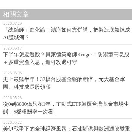
相關文章
2026.07.29
「總鋪師」進化論：鴻海如何靠併購，把製造底氣煉成
AI護城河？
2026.06.17
下半年怎麼選股？貝萊德策略師Kruger：防禦型高息股
＋多重資產入息，進可攻退可守
2026.06.05
史上最猛半年！37檔台股基金報酬翻倍，元大基金軍
團、科技成長股領漲
2026.05.28
從0到8600億只花1年，主動式ETF顛覆台灣基金市場生
態，5檔報酬率一次看！
2026.05.22
美伊戰爭下的全球經濟風暴：石油斷供與歐洲通膨雙重