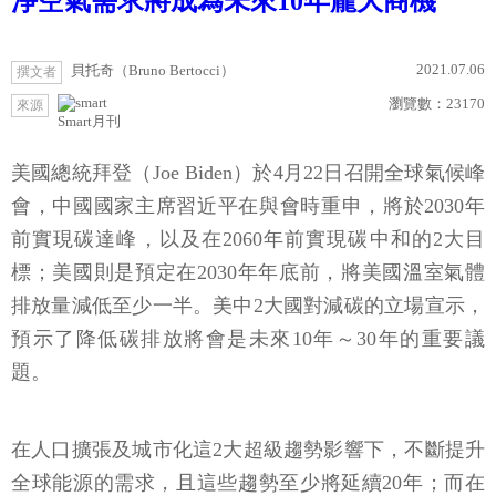
淨空氣需求將成為未來10年龐大商機
2021.07.06
貝托奇（Bruno Bertocci）
撰文者
瀏覽數：
23170
來源
Smart月刊
美國總統拜登（Joe Biden）於4月22日召開全球氣候峰
會，中國國家主席習近平在與會時重申，將於2030年
前實現碳達峰，以及在2060年前實現碳中和的2大目
標；美國則是預定在2030年年底前，將美國溫室氣體
排放量減低至少一半。美中2大國對減碳的立場宣示，
預示了降低碳排放將會是未來10年～30年的重要議
題。
在人口擴張及城市化這2大超級趨勢影響下，不斷提升
全球能源的需求，且這些趨勢至少將延續20年；而在