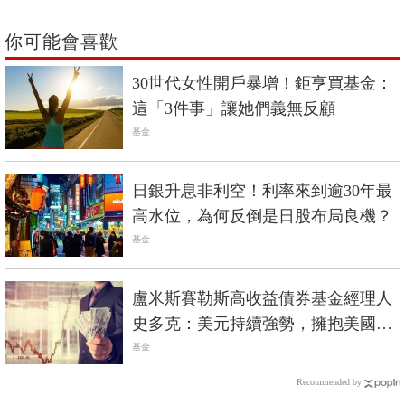
你可能會喜歡
30世代女性開戶暴增！鉅亨買基金：
這「3件事」讓她們義無反顧
基金
日銀升息非利空！利率來到逾30年最
高水位，為何反倒是日股布局良機？
基金
盧米斯賽勒斯高收益債券基金經理人
史多克：美元持續強勢，擁抱美國高
收益債
基金
Recommended by