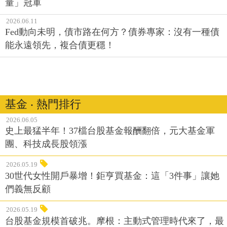
量」冠軍
2026.06.11
Fed動向未明，債市路在何方？債券專家：沒有一種債
能永遠領先，複合債更穩！
基金 ‧ 熱門排行
2026.06.05
史上最猛半年！37檔台股基金報酬翻倍，元大基金軍
團、科技成長股領漲
2026.05.19
30世代女性開戶暴增！鉅亨買基金：這「3件事」讓她
們義無反顧
2026.05.19
台股基金規模首破兆。摩根：主動式管理時代來了，最