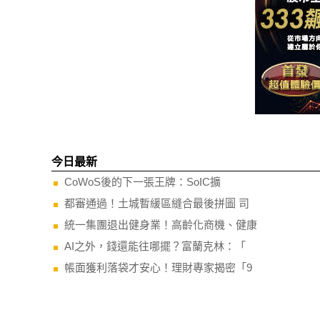
今日最新
CoWoS後的下一張王牌：SoIC擴
都審通過！土城暫緩區縫合最後拼圖 司
統一集團退出健身業！高齡化商機、健康
AI之外，錢還能往哪擺？富蘭克林：「
帳面獲利落袋才安心！理財專家揭密「9