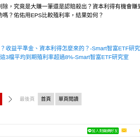
被剔除，究竟是大賺一筆還是認賠殺出？資本利得有機會賺
幫助嗎？佑佑用EPS比較殖利率，結果如何？
是什麼？收益平準金、資本利得怎麼來的？-Smart智富ETF研
3檔平均到期殖利率超過8%-Smart智富ETF研究室
最後頁
首頁
單頁閱讀