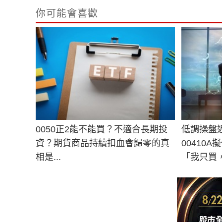
你可能會喜歡
0050正2能不能買？不適合長期投
低調操盤近
資？期貨商品持續扣血會歸零的真
00410
相是...
「我只買
司。」