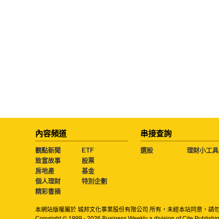
內容頻道
串接查詢
觀點新聞
ETF
選股
理財小工具
致富故事
股票
房地產
基金
個人理財
特別企劃
精彩書摘
本網站版權屬於 城邦文化事業股份有限公司 所有，未經本站同意，請
Copyright © 1999 - 2026 Business Weekly a division of Cite Publishin