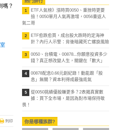
熱門排行
到嗎？
ETF人氣榜》漲時買0050、重挫時更要
1
撿！0050單月人氣再激增，0056重返人
氣二哥
ETF愈跌愈買，成台股大跌時的定海神
2
針？內行人示警：背後暗藏死亡螺旋風險
究室
0050、台積電、00878...你願意投資多少
3
錢？真正想改變人生，關鍵在「數大」
00878配息0.66元創紀錄！動能跟「股
4
息」無關？資本利得成最強底氣
從0050挑績優股賺更多？2表揭真實數
5
據：買下全市場，是因為對市場保持敬
畏！
列印
你是哪種族群?