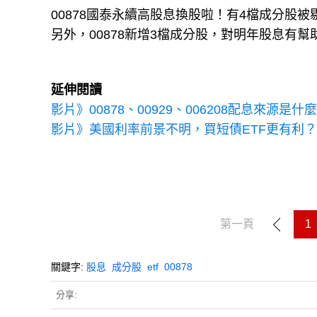
00878國泰永續高股息換股啦！有4檔成分股
另外，00878新增3檔成分股，對明年股息有
延伸閱讀
影片》00878、00929、006208配息來源
影片》美國利率前景不明，買短債ETF更有利？這
第一頁
1
關鍵字:
股息
成分股
etf
00878
分享: