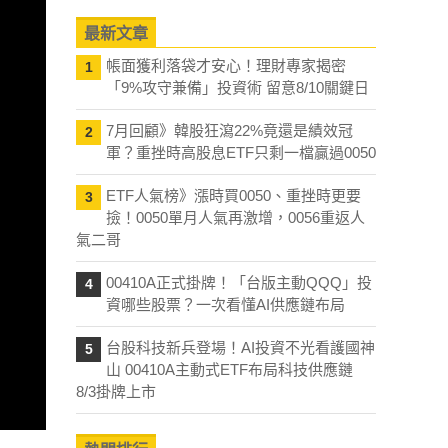
最新文章
帳面獲利落袋才安心！理財專家揭密
1
「9%攻守兼備」投資術 留意8/10關鍵日
7月回顧》韓股狂瀉22%竟還是績效冠
2
軍？重挫時高股息ETF只剩一檔贏過0050
ETF人氣榜》漲時買0050、重挫時更要
3
撿！0050單月人氣再激增，0056重返人
氣二哥
00410A正式掛牌！「台版主動QQQ」投
4
資哪些股票？一次看懂AI供應鏈布局
台股科技新兵登場！AI投資不光看護國神
5
山 00410A主動式ETF布局科技供應鏈
8/3掛牌上市