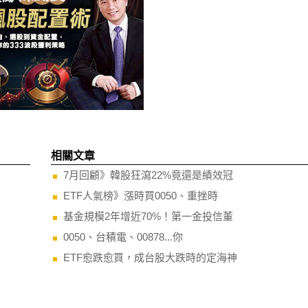
相關文章
7月回顧》韓股狂瀉22%竟還是績效冠
ETF人氣榜》漲時買0050、重挫時
基金規模2年增近70%！第一金投信董
0050、台積電、00878...你
ETF愈跌愈買，成台股大跌時的定海神