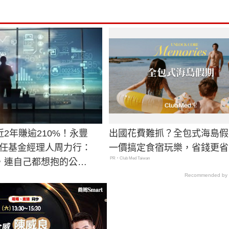
2年賺逾210%！永豐
出國花費難抓？全包式海島假
A擬任基金經理人周力行：
一價搞定食宿玩樂，省錢更省
PR・Club Med Taiwan
，連自己都想抱的公
Recommended by