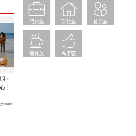
領薪族
房貸族
養兒族
退休族
高手區
期，
心！