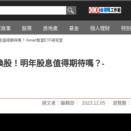
富故事
股票
房地產
基金
個人理財
特別
值得期待嗎？-Smart智富ETF研究室
息換股！明年股息值得期待嗎？-
撰文者：編輯部
2023.12.05
瀏覽數：1