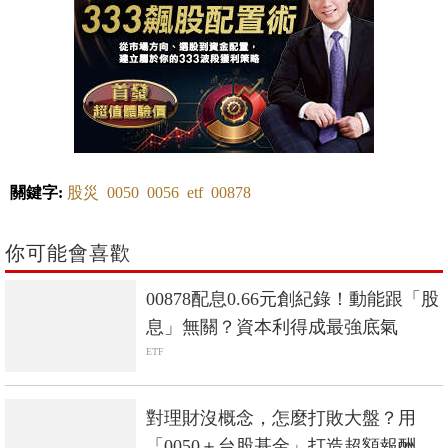
關鍵字:
股災
0050
0056
etf
00878
你可能會喜歡
00878配息0.66元創紀錄！動能跟「股
息」無關？資本利得成最強底氣
ETF
對理財沒概念，怎麼打敗大盤？用
「0050＋台股基金」打造超額報酬