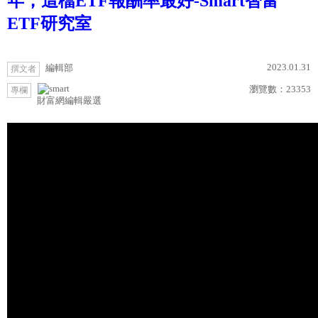
年，這檔ETF報酬率最好-Smart智富
ETF研究室
2023.01.31
編輯部
撰文者
瀏覽數：
23353
專欄
財富網編輯嚴選