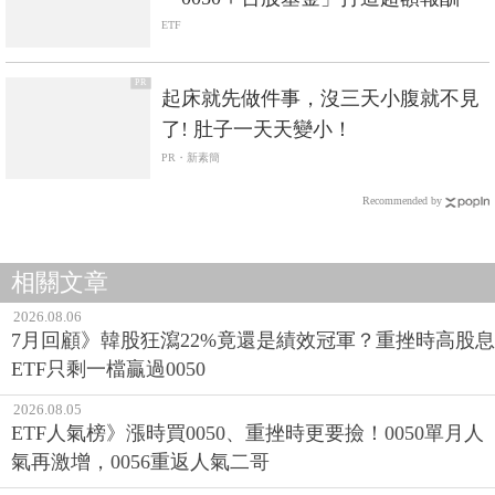
ETF
PR
起床就先做件事，沒三天小腹就不見
了! 肚子一天天變小！
PR・新素簡
Recommended by
相關文章
2026.08.06
7月回顧》韓股狂瀉22%竟還是績效冠軍？重挫時高股息
ETF只剩一檔贏過0050
2026.08.05
ETF人氣榜》漲時買0050、重挫時更要撿！0050單月人
氣再激增，0056重返人氣二哥