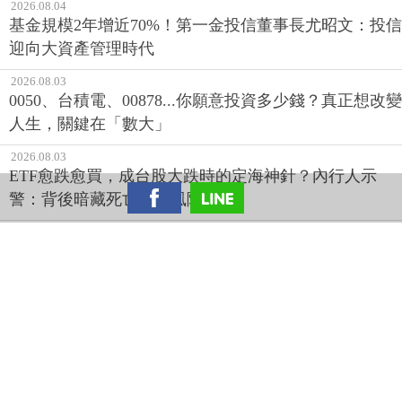
2026.08.04
基金規模2年增近70%！第一金投信董事長尤昭文：投信
迎向大資產管理時代
2026.08.03
0050、台積電、00878...你願意投資多少錢？真正想改變
人生，關鍵在「數大」
2026.08.03
ETF愈跌愈買，成台股大跌時的定海神針？內行人示
警：背後暗藏死亡螺旋風險
ETF ‧ 今日最新
2026.08.06
帳面獲利落袋才安心！理財專家揭密「9%攻守兼備」投
資術 留意8/10關鍵日
2026.08.06