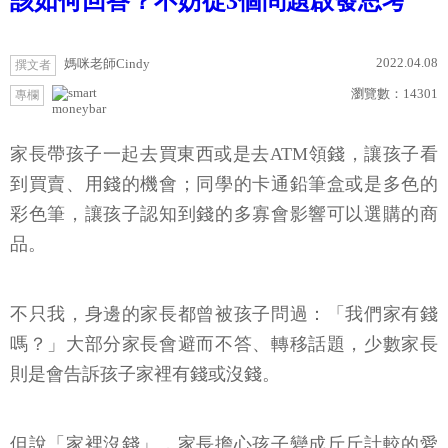
該如何回答？不妨從3個問題啟發思考
2022.04.08
媽咪老師Cindy
撰文者
瀏覽數：
14301
專欄
moneybar
家長帶孩子一起去買東西或是去ATM領錢，讓孩子看
到買賣、用錢的機會；同學的卡通鉛筆盒或是多色的
彩色筆，讓孩子認知到錢的多寡會影響可以選購的商
品。
不只我，身邊的家長都曾被孩子問過：「我們家有錢
嗎？」大部分家長會避而不答、轉移話題，少數家長
則是會告訴孩子家裡有錢或沒錢。
但說「家裡沒錢」，家長擔心孩子變成斤斤計較的愛