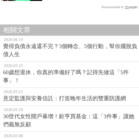
Recommended by
相關文章
2026.06.10
覺得負債永遠還不完？3個轉念、5個行動，幫你擺脫負
債人生
2026.05.25
60歲想退休，你真的準備好了嗎？記得先做這「5件
事」！
2026.05.22
意定監護與安養信託：打造晚年生活的雙重防護網
2026.05.19
30世代女性開戶暴增！鉅亨買基金：這「3件事」讓她
們義無反顧
2026.05.08