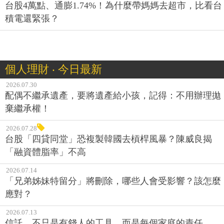
台股4萬點、通膨1.74%！為什麼帶媽媽去超市，比看台
積電還緊張？
個人理財 ‧ 今日最新
2026.07.30
配偶不繼承遺產，要將遺產給小孩，記得：不用辦理拋
棄繼承權！
2026.07.28
台股「四貸同堂」恐複製韓國去槓桿風暴？陳威良揭
「融資體脂率」不高
2026.07.14
「兄弟姊妹特留分」將刪除，哪些人會受影響？該怎麼
應對？
2026.07.13
信託，不只是有錢人的工具，而是每個家庭的責任