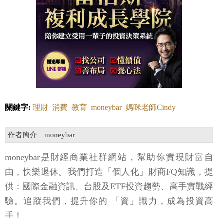
關鍵字:
理財
消費
教育
moneybar
媽咪老師Cindy
作者簡介＿moneybar
moneybar是財經商業社群網站，幫助你實現財富自
由，快樂退休。我們打造「個人化」財商FQ知識，提
供：國際金融資訊、台股及ETF投資趨勢、高手實戰經
驗。追蹤我們，提升你的 「資」識力，成為投資高
手！