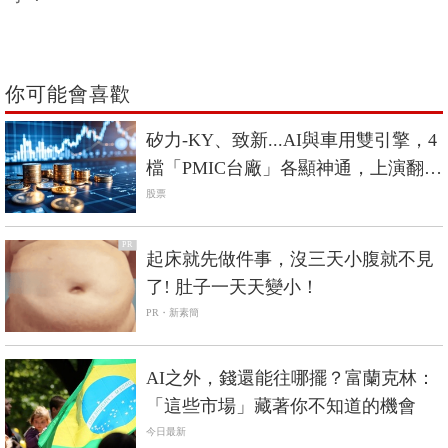
你可能會喜歡
矽力-KY、致新...AI與車用雙引擎，4
檔「PMIC台廠」各顯神通，上演翻身
戰
股票
PR
起床就先做件事，沒三天小腹就不見
了! 肚子一天天變小！
PR・新素簡
AI之外，錢還能往哪擺？富蘭克林：
「這些市場」藏著你不知道的機會
今日最新