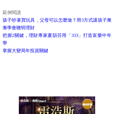
延伸閱讀
孩子吵著買玩具，父母可以怎麼做？用3方式讓孩子漸
漸學會聰明理財
把握2關鍵，理財專家夏韻芬用「333」打造富樂中年
學
掌握大變局年投資關鍵