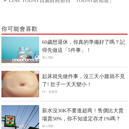
➢ LINE TODAY自製財經節目「TODAY財知道」
你可能會喜歡
60歲想退休，你真的準備好了嗎？記
得先做這「5件事」！
個人理財
PR
起床就先做件事，沒三天小腹就不見
了! 肚子一天天變小！
PR・新素簡
薪水沒30K不要進超商！售價比大賣
場貴50%，你不知道定存才1%嗎？
個人理財