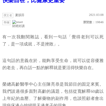
快樂自在，比健康更重要
2021.03.08
夏韻芬
撰文者
瀏覽數：
19846
專欄
財經好讀
有一次我翻閱雜誌，看到一句話「覺得老到可以死
了，是一項成就，不是挫敗」。
這句話的意義在於，能夠享受生命，就可以從容優雅
的老去，再白話一點的解釋就是要活得快樂自在。
榮總高齡醫學中心主任陳亮恭是我節目的固定來賓。
我們談過很多面對高齡的議題，包括從寬解釋60歲以
上年紀的血壓、了解藥物的副作用，也談照顧者會出
現病床邊小媳婦跟天邊孝子的現象。