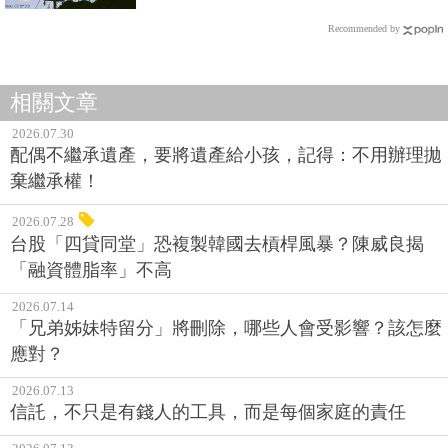
Recommended by
相關文章
2026.07.30
配偶不繼承遺產，要將遺產給小孩，記得：不用辦理拋
棄繼承權！
2026.07.28
台股「四貸同堂」恐複製韓國去槓桿風暴？陳威良揭
「融資體脂率」不高
2026.07.14
「兄弟姊妹特留分」將刪除，哪些人會受影響？該怎麼
應對？
2026.07.13
信託，不只是有錢人的工具，而是每個家庭的責任