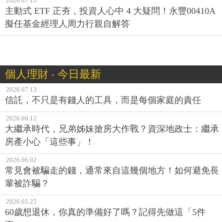
2026.07.13
主動式 ETF 正夯，投資人心中 4 大疑問！永豐00410A
擬任基金經理人周力行親自解答
個人理財 ‧ 今日最新
2026.07.13
信託，不只是有錢人的工具，而是每個家庭的責任
2026.06.12
大繼承時代，兄弟姊妹搶房大作戰？資深地政士：繼承
房產小心「這些事」！
2026.06.02
常見會被騙走的錢，通常來自這幾個地方！如何避免長
輩被詐騙？
2026.05.25
60歲想退休，你真的準備好了嗎？記得先做這「5件