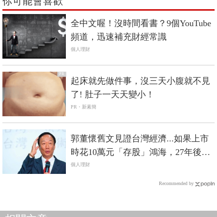
你可能會喜歡
全中文喔！沒時間看書？9個YouTube
頻道，迅速補充財經常識
個人理財
PR
起床就先做件事，沒三天小腹就不見
了! 肚子一天天變小！
PR・新素簡
郭董懷舊文見證台灣經濟...如果上市
時花10萬元「存股」鴻海，27年後會
賺2千萬！
個人理財
Recommended by