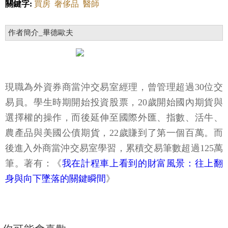
關鍵字:
買房
奢侈品
醫師
作者簡介_畢德歐夫
現職為外資券商當沖交易室經理，曾管理超過30位交
易員。學生時期開始投資股票，20歲開始國內期貨與
選擇權的操作，而後延伸至國際外匯、指數、活牛、
農產品與美國公債期貨，22歲賺到了第一個百萬。而
後進入外商當沖交易室學習，累積交易筆數超過125萬
筆。著有：《
我在計程車上看到的財富風景：往上翻
身與向下墜落的關鍵瞬間
》