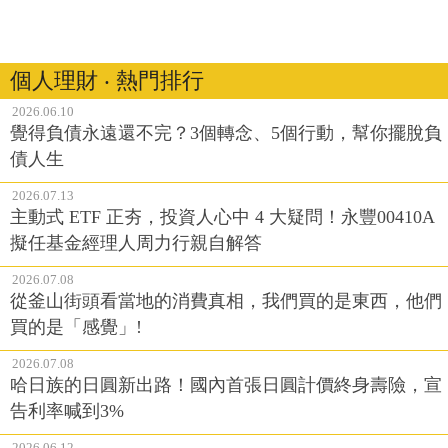
個人理財 ‧ 熱門排行
2026.06.10
覺得負債永遠還不完？3個轉念、5個行動，幫你擺脫負
債人生
2026.07.13
主動式 ETF 正夯，投資人心中 4 大疑問！永豐00410A
擬任基金經理人周力行親自解答
2026.07.08
從釜山街頭看當地的消費真相，我們買的是東西，他們
買的是「感覺」!
2026.07.08
哈日族的日圓新出路！國內首張日圓計價終身壽險，宣
告利率喊到3%
2026.06.12