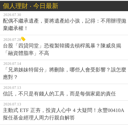
個人理財 ‧ 今日最新
2026.07.30
配偶不繼承遺產，要將遺產給小孩，記得：不用辦理拋
棄繼承權！
2026.07.28
台股「四貸同堂」恐複製韓國去槓桿風暴？陳威良揭
「融資體脂率」不高
2026.07.14
「兄弟姊妹特留分」將刪除，哪些人會受影響？該怎麼
應對？
2026.07.13
信託，不只是有錢人的工具，而是每個家庭的責任
2026.07.13
主動式 ETF 正夯，投資人心中 4 大疑問！永豐00410A
擬任基金經理人周力行親自解答