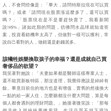
人，不會問些像是：「畢大，請問特斯拉現在可以買
嗎？」或者「請問現在股票漲這麼多了，還可以買
嗎？」「股票現在是不是要趕快賣了，我看新聞
說!#$%」諸如此類的問題，彷彿問水晶球就知道答
案，投資看錯機率太高了，但做對一樣可以獲利，常
說自己看對的人，做錯還是虧錢居多。
該犧牲娛樂換取孩子的幸福？還是成就自己買
奢侈品的欲望？
我笑著對她說：「夫妻如果都是醫師這樣專業人士，
還不能買新板特區，那沒道理，我覺得應該是綽綽有
餘。畢竟目前住的地方也是有增值，賣舊的然後換大
一點的給一家人住，怎麼聽都沒什麼大問題，算是每
個人都會遇到的理財問題。」她接著微笑說：「那每
個月收入就統統要繳房貸，生活品質不就下滑許