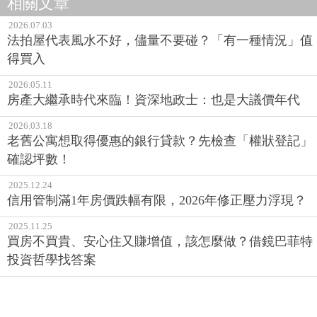
相關文章
2026.07.03
法拍屋代表風水不好，儘量不要碰？「有一種情況」值
得買入
2026.05.11
房產大繼承時代來臨！資深地政士：也是大議價年代
2026.03.18
老舊公寓想取得優惠的銀行貸款？先檢查「權狀登記」
確認坪數！
2025.12.24
信用管制滿1年房價跌幅有限，2026年修正壓力浮現？
2025.11.25
買房不買貴、安心住又賺增值，該怎麼做？借鏡巴菲特
投資哲學找答案