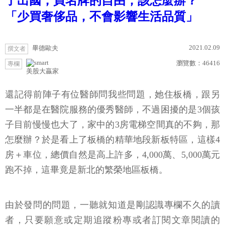
了出國，買名牌的自由，該怎麼辦？
「少買奢侈品，不會影響生活品質」
2021.02.09
畢德歐夫
撰文者
瀏覽數：
46416
專欄
美股大贏家
還記得前陣子有位醫師問我些問題，她住板橋，跟另
一半都是在醫院服務的優秀醫師，不過困擾的是3個孩
子目前慢慢也大了，家中的3房電梯空間真的不夠，那
怎麼辦？於是看上了板橋的精華地段新板特區，這樣4
房＋車位，總價自然是高上許多，4,000萬、5,000萬元
跑不掉，這畢竟是新北的繁榮地區板橋。
由於發問的問題，一聽就知道是剛認識專欄不久的讀
者，只要願意或定期追蹤粉專或者訂閱文章閱讀的