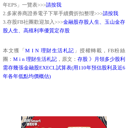
年EPS」一覽表>>>
請按我
2.多家券商證券電子下單手續費折扣整理>>>
請按我
3.存股FB社團歡迎加入>>>
金融股存股人生
、
玉山金存
股人生
、
高殖利率優質定存股
本文獲「
M I N 理財生活札記
」授權轉載，FB粉絲
團：
M i n 理財生活札記
，原文：
存股 》月領多少股利
需存幾張金融股EXECL試算表(用110年預估股利及近6
年各年低點均價概估)