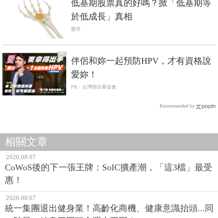
低基期股票真的好嗎？掀「低基期等
於低成長」真相
股市
PR
伴侶和妳一起預防HPV，才有資格說
愛妳！
PR・台灣癌症基金會
Recommended by
相關文章
2026.08.07
CoWoS後的下一張王牌：SoIC擴產潮，「這3檔」最受
惠！
2026.08.07
統一集團退出健身業！高齡化商機、健康意識抬頭...同