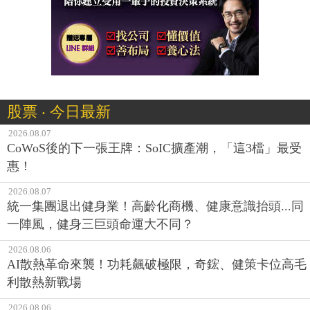
股票 ‧ 今日最新
2026.08.07
CoWoS後的下一張王牌：SoIC擴產潮，「這3檔」最受
惠！
2026.08.07
統一集團退出健身業！高齡化商機、健康意識抬頭...同
一陣風，健身三巨頭命運大不同？
2026.08.06
AI散熱革命來襲！功耗飆破極限，奇鋐、健策卡位高毛
利散熱新戰場
2026.08.06