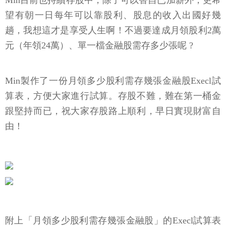
Min目前也持續存股中，除了可以替自已加薪外，更希
望有朝一日每年可以靠股利、股息的收入出國好幾
趟，我想這才是享受人生啊！不過要達成月領股利2萬
元（年領24萬）、單一檔金融股需存多少張呢 ?
Min製作了一份月領多少股利需存幾張金融股Execl試
算表，方便大家進行試算。存股不難，難在第一桶金
跟堅持而已，祝大家存股路上順利，早日實現財富自
由！
附上「月領多少股利需存幾張金融股」的Execl試算表