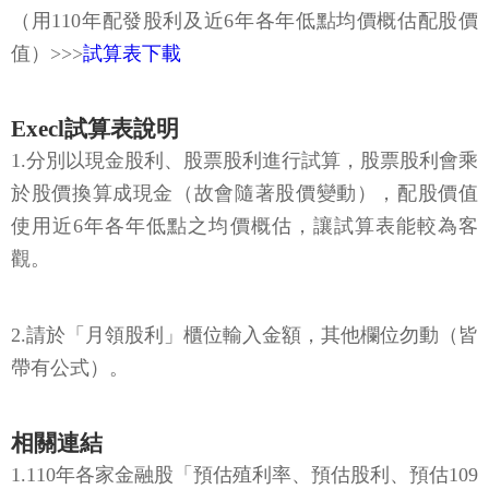
（用110年配發股利及近6年各年低點均價概估配股價
值）>>>
試算表下載
Execl試算表說明
1.分別以現金股利、股票股利進行試算，股票股利會乘
於股價換算成現金（故會隨著股價變動），配股價值
使用近6年各年低點之均價概估，讓試算表能較為客
觀。
2.請於「月領股利」櫃位輸入金額，其他欄位勿動（皆
帶有公式）。
相關連結
1.110年各家金融股「預估殖利率、預估股利、預估109