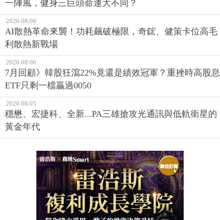
一陣風，健身三巨頭命運大不同？
2026.08.06
AI散熱革命來襲！功耗飆破極限，奇鋐、健策卡位高毛
利散熱新戰場
2026.08.06
7月回顧》韓股狂瀉22%竟還是績效冠軍？重挫時高股息
ETF只剩一檔贏過0050
2026.08.05
穩懋、宏捷科、全新...PA三雄搶攻光通訊與低軌衛星的
黃金年代