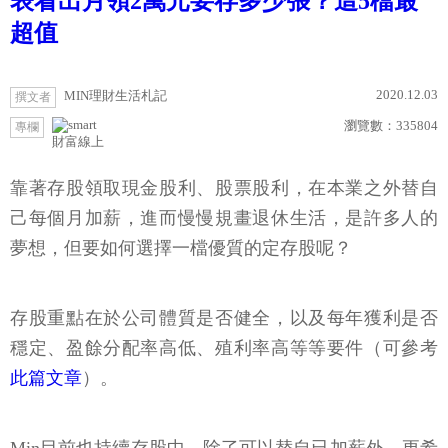
表看出月領2萬元要存多少張？這5檔最
超值
2020.12.03
MIN理財生活札記
撰文者
瀏覽數：
335804
專欄
財富線上
靠著存股領取現金股利、股票股利，在本業之外替自
己每個月加薪，進而慢慢規畫退休生活，是許多人的
夢想，但要如何選擇一檔優質的定存股呢？
存股重點在於公司體質是否健全，以及每年獲利是否
穩定、盈餘分配率高低、殖利率高等等要件（可參考
此篇文章
）。