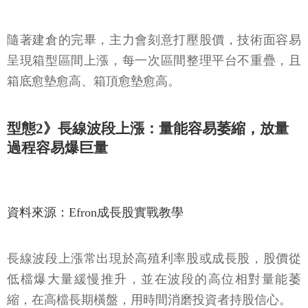
隨著建倉的完畢，主力會刻意打壓股價，技術面容易
呈現箱型區間上漲，每一次區間整理平台不重疊，且
箱底愈墊愈高、箱頂愈墊愈高。
型態2》長線波段上漲：量能容易萎縮，放量
過程容易爆巨量
資料來源：Efron成長股實戰教學
長線波段上漲常出現於高殖利率股或成長股，股價從
低檔爆大量緩慢推升，並在波段的高位相對量能萎
縮，在高檔長期橫盤，用時間消磨投資者持股信心。