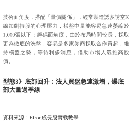
技術面角度，搭配「量價關係」，經常製造誘多誘空K
線加劇持股的心理壓力，橫盤中量能容易急速萎縮於
1,000張以下；籌碼面角度，由於布局時間較長，採取
更為徹底的洗盤，容易是多家券商採取合作買超，維
持橫盤之勢，等待利多消息，借助市場人氣推高股
價。
型態3》底部回升：法人買盤急速激增，爆底
部大量過季線
資料來源：Efron成長股實戰教學