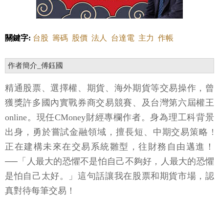
關鍵字:
台股
籌碼
股價
法人
台達電
主力
作帳
作者簡介_傅鈺國
精通股票、選擇權、期貨、海外期貨等交易操作，曾
獲獎許多國內實戰券商交易競賽、及台灣第六屆權王
online。現任CMoney財經專欄作者。身為理工科背景
出身，勇於嘗試金融領域，擅長短、中期交易策略 !
正在建構未來在交易系統雛型，往財務自由邁進！
──「人最大的恐懼不是怕自己不夠好，人最大的恐懼
是怕自己太好。」這句話讓我在股票和期貨市場，認
真對待每筆交易！