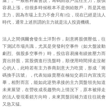
腐」。一般教科書會說，籌碼由散戶流往主力，股價
容易上漲，但很多時候根本不是倒給散戶，而是其他
主力，因為市場上主力不會只有1位，現在已經是法人
時代，通常上述所謂的主力就是法人投資機構。
法人之間偶爾會發生土洋對作，刻意將股價壓低，往
下測試市場共識，尤其是突發利空事件（如大盤波動
劇烈、個股多空事件）時，投信容易擁有績效壓力而
賣出持股，當股價進行洗盤時，順便用時間掃走沒耐
心的人，此時若有主力券商刻意大力吃貨，形成「籌
碼換手訊號」，代表短線賣壓在極短交易日內宣洩完
畢，相對而言，能如此逆勢承接的主力買盤領先知道
未來展望，在營收成長趨勢向上情況下，原本被掃走
的法人發現看錯方向時，未來買盤回補力道往往就會
又急又猛。