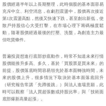
股價經過半年以上長期整理，此時個股的基本面容易
充斥中立、利空消息，在劇烈震盪中，股價再次接近
第1次震盪高點，然後又快速下跌，甚至創出新低，使
散戶持股信心大受打擊，在市場心理下籌碼極度鬆
動，隨著股價經過最後的打壓、洗盤，為創造主力最
佳吃貨條件。
普遍投資想進行底部炒底動作，時常不知道未來行情
股價能推升多高、多久，基於「買股票是買未來」的
前提，股價落底時間容易領先於基本面轉強時間，未
來的股價上升，很多情況下取決於基本面落底回升
（研究報告常講「先蹲後跳」）與法人進場意願，此
時可以觀察「法人買超張數或持股比率」與「技術面
底部爆新高量起漲」。