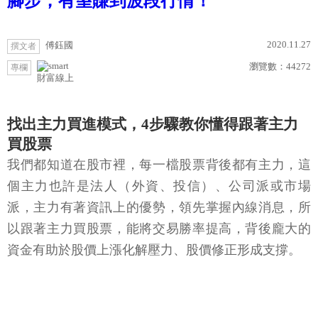
腳步，有望賺到波段行情！
2020.11.27
傅鈺國
撰文者
瀏覽數：
44272
專欄
財富線上
找出主力買進模式，4步驟教你懂得跟著主力
買股票
我們都知道在股市裡，每一檔股票背後都有主力，這
個主力也許是法人（外資、投信）、公司派或市場
派，主力有著資訊上的優勢，領先掌握內線消息，所
以跟著主力買股票，能將交易勝率提高，背後龐大的
資金有助於股價上漲化解壓力、股價修正形成支撐。