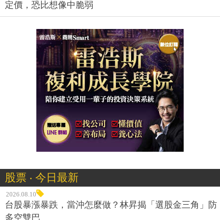
定價，恐比想像中脆弱
股票 ‧ 今日最新
2026.08.10
台股暴漲暴跌，當沖怎麼做？林昇揭「選股金三角」防
多空雙巴