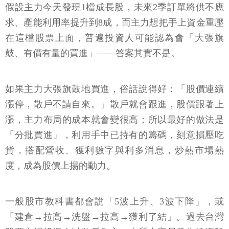
假設主力今天發現1檔成長股，未來2季訂單將供不應
求、產能利用率提升到8成，而主力想把手上資金重壓
在這檔股票上面，普遍投資人可能認為會「大張旗
鼓、有價有量的買進」——答案其實不是。
如果主力大張旗鼓地買進，俗話說得好：「股價連續
漲停，散戶不請自來。」散戶就會跟進，股價跟著上
漲，主力布局的成本就會變很高；所以最好的做法是
「分批買進」，利用手中已持有的籌碼，刻意摜壓吃
貨，搭配營收、獲利數字與利多消息，炒熱市場熱
度，成為股價上揚的動力。
一般股市教科書都會說「5波上升、3波下降」，或
「建倉→拉高→洗盤→拉高→獲利了結」。過去台灣