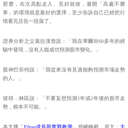
那麼，在次高點走人、見好就收，避開「高處不勝
寒」的環境就是最好的選擇，至少告訴自己已經把行
情看完且告一段落了。
證券分析之父葛拉漢曾說：「我在華爾街60多年的經
驗中發現，沒有人能成功預測股市變化。」
股神巴菲特說：「我從來沒有見過能夠預測市場走勢
的人。」
彼得．林區說：「不要妄想預測1年或2年後的股市走
勢，根本不可能。」
本文獲「
Efron成長股實戰教學
」授權轉載，原文：
主