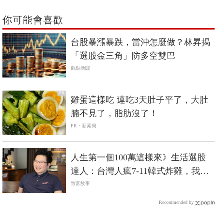
你可能會喜歡
台股暴漲暴跌，當沖怎麼做？林昇揭
「選股金三角」防多空雙巴
觀點新聞
PR
雞蛋這樣吃 連吃3天肚子平了，大肚
腩不見了，脂肪沒了！
PR・新素簡
人生第一個100萬這樣來》生活選股
達人：台灣人瘋7-11韓式炸雞，我買
這檔5個月賺25%
致富故事
Recommended by