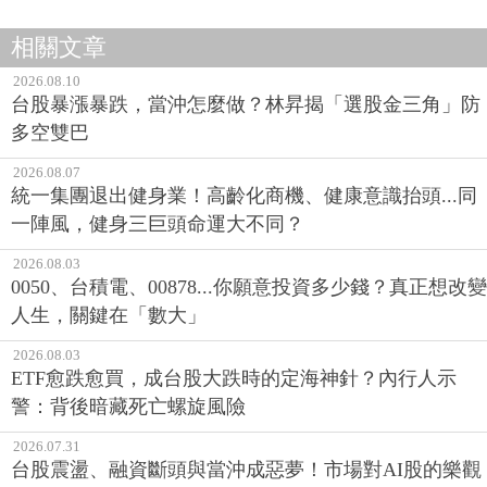
相關文章
2026.08.10
台股暴漲暴跌，當沖怎麼做？林昇揭「選股金三角」防
多空雙巴
2026.08.07
統一集團退出健身業！高齡化商機、健康意識抬頭...同
一陣風，健身三巨頭命運大不同？
2026.08.03
0050、台積電、00878...你願意投資多少錢？真正想改變
人生，關鍵在「數大」
2026.08.03
ETF愈跌愈買，成台股大跌時的定海神針？內行人示
警：背後暗藏死亡螺旋風險
2026.07.31
台股震盪、融資斷頭與當沖成惡夢！市場對AI股的樂觀