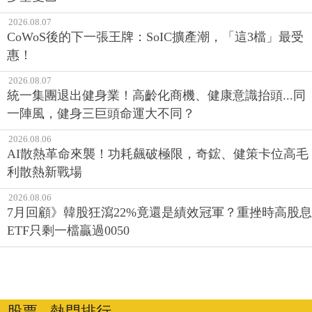
2026.08.07
CoWoS後的下一張王牌：SoIC擴產潮，「這3檔」最受
惠！
2026.08.07
統一集團退出健身業！高齡化商機、健康意識抬頭...同
一陣風，健身三巨頭命運大不同？
2026.08.06
AI散熱革命來襲！功耗飆破極限，奇鋐、健策卡位高毛
利散熱新戰場
2026.08.06
7月回顧》韓股狂瀉22%竟還是績效冠軍？重挫時高股息
ETF只剩一檔贏過0050
股票 ‧ 熱門排行