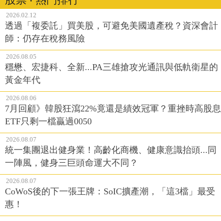
2026.02.12
透過「複委託」買美股，可避免美國遺產稅？資深會計
師：仍存在稅務風險
2026.08.05
穩懋、宏捷科、全新...PA三雄搶攻光通訊與低軌衛星的
黃金年代
2026.08.06
7月回顧》韓股狂瀉22%竟還是績效冠軍？重挫時高股息
ETF只剩一檔贏過0050
2026.08.07
統一集團退出健身業！高齡化商機、健康意識抬頭...同
一陣風，健身三巨頭命運大不同？
2026.08.07
CoWoS後的下一張王牌：SoIC擴產潮，「這3檔」最受
惠！