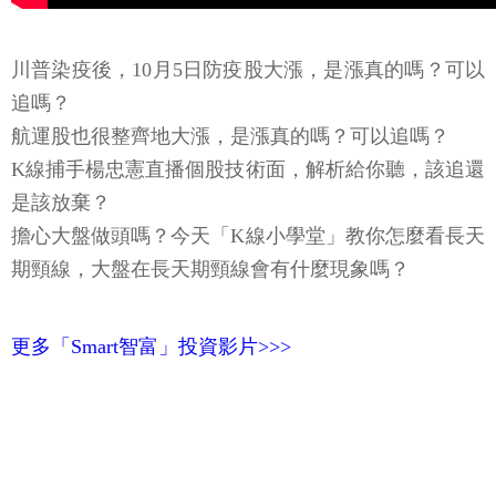
川普染疫後，10月5日防疫股大漲，是漲真的嗎？可以
追嗎？
航運股也很整齊地大漲，是漲真的嗎？可以追嗎？
K線捕手楊忠憲直播個股技術面，解析給你聽，該追還
是該放棄？
擔心大盤做頭嗎？今天「K線小學堂」教你怎麼看長天
期頸線，大盤在長天期頸線會有什麼現象嗎？
更多「Smart智富」投資影片>>>