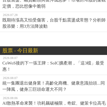
定價，恐比想像中脆弱
2026.07.28
既期待漲高又怕受傷害，台股千點震盪成常態？分析師
股添樂：用3方法降波動
股票 ‧ 今日最新
2026.08.07
CoWoS後的下一張王牌：SoIC擴產潮，「這3檔」最受
惠！
2026.08.07
統一集團退出健身業！高齡化商機、健康意識抬頭...同
一陣風，健身三巨頭命運大不同？
2026.08.06
AI散熱革命來襲！功耗飆破極限，奇鋐、健策卡位高毛