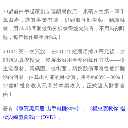
30歲前白手起家創立連鎖餐飲店，累積人生第一筆千
萬資產，就算事業有成，仍到處拜師學藝、勤讀猛
練，用7年時間將技術分析練得爐火純青，不用時刻盯
盤，每年操作勝率近9成！
2010年第一次買股，在2011年短期賠掉70萬元後，才
開始認真學投資，發展出沿用至今的操作方法——從
主流題材、籌碼面、技術面，精挑股價即將從底部翻
漲的個股，估算出可能的目標價，勝率約80%～90%！
37歲時投資收入已高於本業收入，正式邁入財富自
由！
著有
《專買黑馬股 出手就賺30%》
、
《楊忠憲教你 指
標與線型實戰(一)DVD》
。