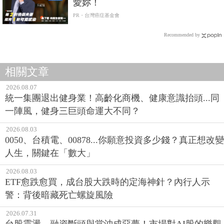
愛妳！
PR・台灣癌症基金會
Recommended by
相關文章
2026.08.07
統一集團退出健身業！高齡化商機、健康意識抬頭...同
一陣風，健身三巨頭命運大不同？
2026.08.03
0050、台積電、00878...你願意投資多少錢？真正想改變
人生，關鍵在「數大」
2026.08.03
ETF愈跌愈買，成台股大跌時的定海神針？內行人示
警：背後暗藏死亡螺旋風險
2026.07.31
台股震盪、融資斷頭與當沖成惡夢！市場對AI股的樂觀