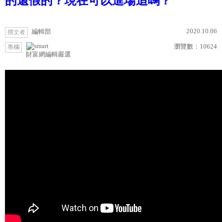
的還假的？現在可以進場追嗎？
2020.10.06
編輯部
撰文者
瀏覽數：
10624
專欄
財富網編輯嚴選