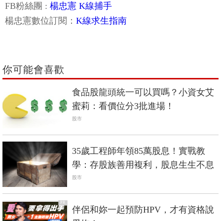
FB粉絲團 :
楊忠憲 K線捕手
楊忠憲數位訂閱：
K線求生指南
你可能會喜歡
食品股龍頭統一可以買嗎？小資女艾
蜜莉：看價位分3批進場！
股市
35歲工程師年領85萬股息！實戰教
學：存股族善用複利，股息生生不息
股市
PR
伴侶和妳一起預防HPV，才有資格說