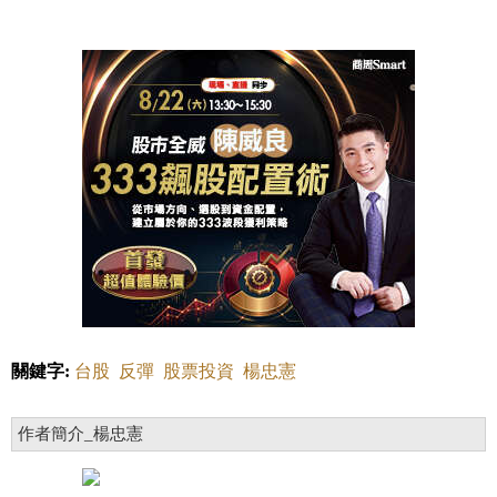
關鍵字:
台股
反彈
股票投資
楊忠憲
作者簡介_楊忠憲