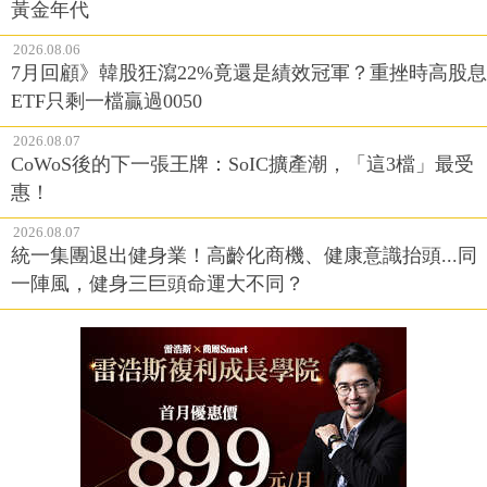
黃金年代
2026.08.06
7月回顧》韓股狂瀉22%竟還是績效冠軍？重挫時高股息
ETF只剩一檔贏過0050
2026.08.07
CoWoS後的下一張王牌：SoIC擴產潮，「這3檔」最受
惠！
2026.08.07
統一集團退出健身業！高齡化商機、健康意識抬頭...同
一陣風，健身三巨頭命運大不同？