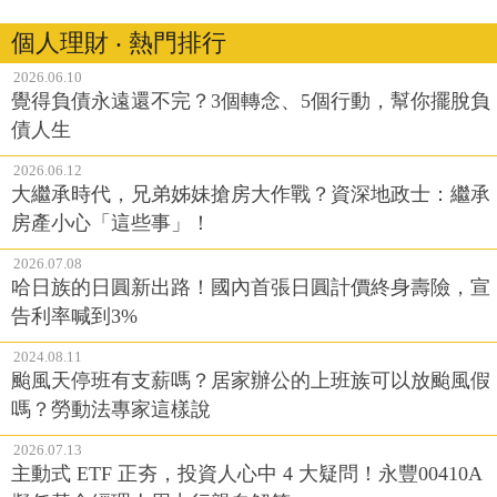
個人理財 ‧ 熱門排行
2026.06.10
覺得負債永遠還不完？3個轉念、5個行動，幫你擺脫負
債人生
2026.06.12
大繼承時代，兄弟姊妹搶房大作戰？資深地政士：繼承
房產小心「這些事」！
2026.07.08
哈日族的日圓新出路！國內首張日圓計價終身壽險，宣
告利率喊到3%
2024.08.11
颱風天停班有支薪嗎？居家辦公的上班族可以放颱風假
嗎？勞動法專家這樣說
2026.07.13
主動式 ETF 正夯，投資人心中 4 大疑問！永豐00410A