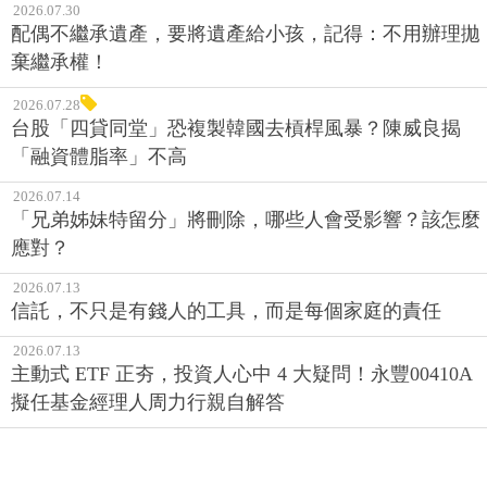
2026.07.30
配偶不繼承遺產，要將遺產給小孩，記得：不用辦理拋
棄繼承權！
2026.07.28
台股「四貸同堂」恐複製韓國去槓桿風暴？陳威良揭
「融資體脂率」不高
2026.07.14
「兄弟姊妹特留分」將刪除，哪些人會受影響？該怎麼
應對？
2026.07.13
信託，不只是有錢人的工具，而是每個家庭的責任
2026.07.13
主動式 ETF 正夯，投資人心中 4 大疑問！永豐00410A
擬任基金經理人周力行親自解答