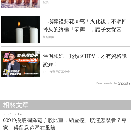
漲？
股票
一場葬禮要花30萬！火化後，不取回
骨灰的終極「零葬」，讓子女從墓地
的重擔解放
觀點新聞
PR
伴侶和妳一起預防HPV，才有資格說
愛妳！
PR・台灣癌症基金會
Recommended by
相關文章
2025.07.14
00919換股調降電子股比重，納金控、航運怎麼看？專
家：得留意這潛在風險