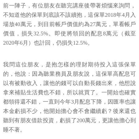
前一陣子，有位朋友在聽完講座後帶著煩惱來詢問，
不知道他的保單到底該不該續抱，這保單2018年4月入
場放40萬元，到目前帳戶價值約為27萬元，單看帳戶
價值，損失32.5%。即使將領回的配息8萬元（截至
2020年6月）也計回，仍損失12.5%。
我問這位朋友，是抱怎樣的理財期待投入這張保單
的，他說：因為聽業務員及朋友說，這保單高配息可
以有被動收入，讓他的錢可以自動長錢出來，他想說
拿來補貼生活費也不錯，所以就買了。一開始也確實
都領得還不錯，一直到今年3月配息下降，因匯率也讓
本金虧損不少，他開始擔心會不會繼續虧？後來還也
聽到有朋友借款投資，虧損了200萬元，更讓他擔心到
睡不著。