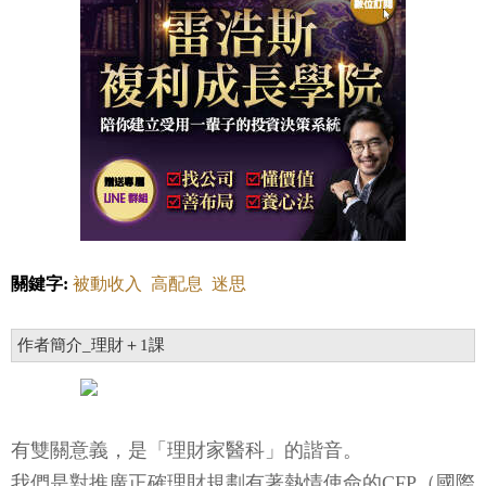
關鍵字:
被動收入
高配息
迷思
作者簡介_理財＋1課
有雙關意義，是「理財家醫科」的諧音。
我們是對推廣正確理財規劃有著熱情使命的CFP（國際