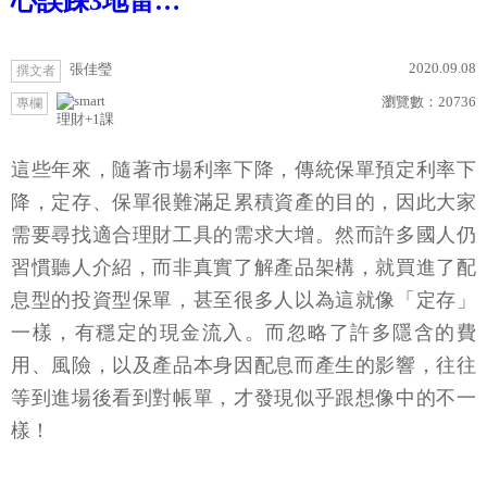
心誤踩3地雷…
2020.09.08
張佳瑩
撰文者
瀏覽數：
20736
專欄
理財+1課
這些年來，隨著市場利率下降，傳統保單預定利率下
降，定存、保單很難滿足累積資產的目的，因此大家
需要尋找適合理財工具的需求大增。然而許多國人仍
習慣聽人介紹，而非真實了解產品架構，就買進了配
息型的投資型保單，甚至很多人以為這就像「定存」
一樣，有穩定的現金流入。而忽略了許多隱含的費
用、風險，以及產品本身因配息而產生的影響，往往
等到進場後看到對帳單，才發現似乎跟想像中的不一
樣！