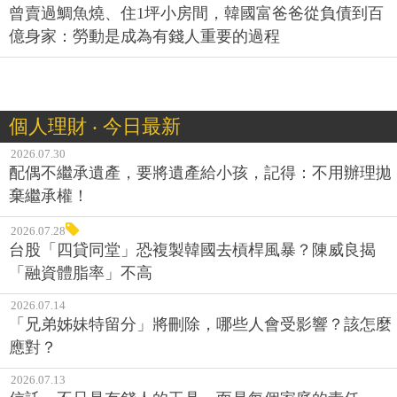
曾賣過鯛魚燒、住1坪小房間，韓國富爸爸從負債到百
億身家：勞動是成為有錢人重要的過程
個人理財 ‧ 今日最新
2026.07.30
配偶不繼承遺產，要將遺產給小孩，記得：不用辦理拋
棄繼承權！
2026.07.28
台股「四貸同堂」恐複製韓國去槓桿風暴？陳威良揭
「融資體脂率」不高
2026.07.14
「兄弟姊妹特留分」將刪除，哪些人會受影響？該怎麼
應對？
2026.07.13