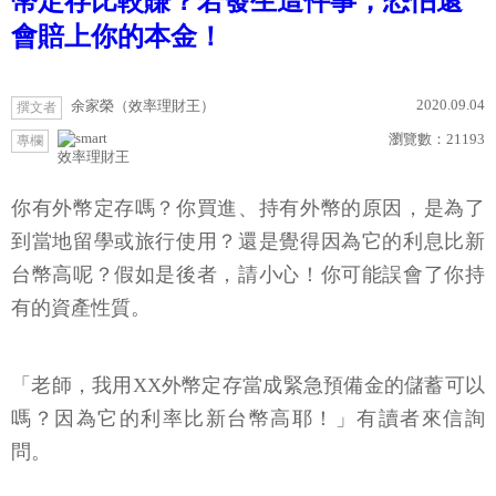
幣定存比較賺？若發生這件事，恐怕還
會賠上你的本金！
2020.09.04
余家榮（效率理財王）
撰文者
瀏覽數：
21193
專欄
效率理財王
你有外幣定存嗎？你買進、持有外幣的原因，是為了
到當地留學或旅行使用？還是覺得因為它的利息比新
台幣高呢？假如是後者，請小心！你可能誤會了你持
有的資產性質。
「老師，我用XX外幣定存當成緊急預備金的儲蓄可以
嗎？因為它的利率比新台幣高耶！」有讀者來信詢
問。