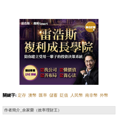
關鍵字:
定存
澳幣
匯率
儲蓄
貶值
人民幣
南非幣
外幣
作者簡介_余家榮（效率理財王）