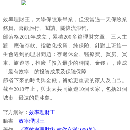
效率理財王，大學保險系畢業，但沒當過一天保險業
務員。喜歡旅行、閱讀、關懷流浪狗。
部落格2011年成立，累積200多篇理財文章。三大主
題：應備存款、指數化投資、純保險。針對上班族一
生會遇到的理財問題：存退休金、醫療費、買房、買
車、旅遊等，推廣「投入最少的時間、金錢」，達成
「最有效率」的投資成果及保險保障。
節省下來的時間與金錢，留給更重要的家人及自己。
截至2018年止，與太太共同旅遊10個國家，包括21個
城市，最遠的是冰島。
官方網站：
效率理財王
臉書：
效率理財王
著作：
《高效率理財術 教你存滿1000萬》