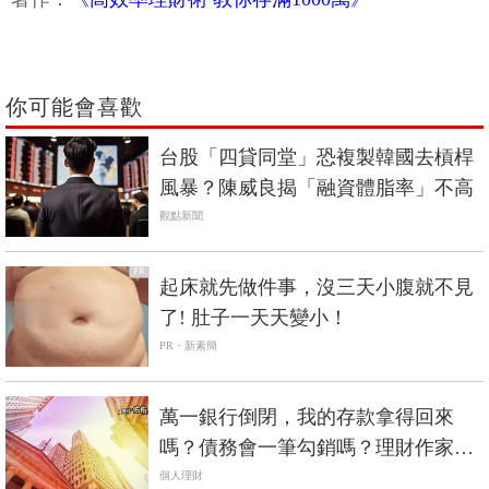
你可能會喜歡
台股「四貸同堂」恐複製韓國去槓桿
風暴？陳威良揭「融資體脂率」不高
觀點新聞
PR
起床就先做件事，沒三天小腹就不見
了! 肚子一天天變小！
PR・新素簡
萬一銀行倒閉，我的存款拿得回來
嗎？債務會一筆勾銷嗎？理財作家佑
佑1分鐘解答
個人理財