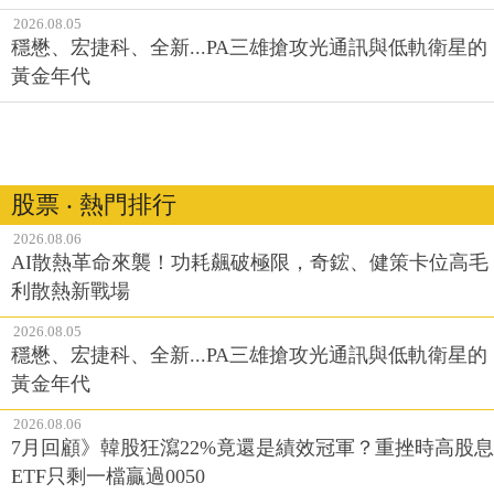
2026.08.05
穩懋、宏捷科、全新...PA三雄搶攻光通訊與低軌衛星的
黃金年代
股票 ‧ 熱門排行
2026.08.06
AI散熱革命來襲！功耗飆破極限，奇鋐、健策卡位高毛
利散熱新戰場
2026.08.05
穩懋、宏捷科、全新...PA三雄搶攻光通訊與低軌衛星的
黃金年代
2026.08.06
7月回顧》韓股狂瀉22%竟還是績效冠軍？重挫時高股息
ETF只剩一檔贏過0050