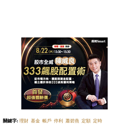
關鍵字:
理財
基金
帳戶
停利
蕭碧燕
定額
定時