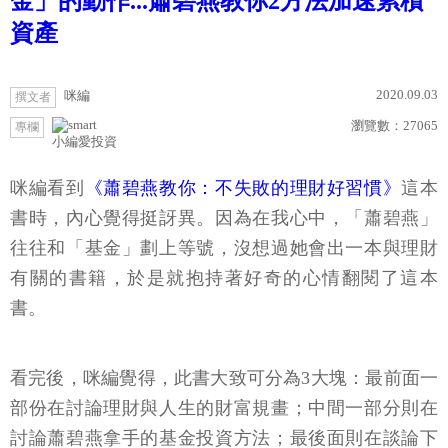
金」的動作...蕭碧燕教你2方法加速累積
資產
2020.09.03
咪編
撰文者
瀏覽數：
27065
專欄
小編愛投資
咪編看到
《蕭碧燕教你：不失敗的理財好習慣》
這本
書時，內心覺得挺訝異。因為在我心中，「蕭碧燕」
往往和「基金」劃上等號，沒想過她會出一本與理財
有關的書籍，於是就抱持著好奇的心情翻閱了這本
書。
看完後，咪編覺得，此書大致可分為3大塊：最前面一
部份在討論理財與人生的財富規畫；中間一部分則在
討論蕭碧燕拿手的基金投資方法；最後面則在談論下