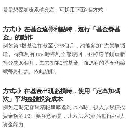
若是想要加速累積資產，可採用下面2個方式 ：
方式1》在基金達停利點時，進行「基金養基
金」的動作
例如第1檔基金扣款至少36個月，約能參加1次景氣循
環。待獲利有10%時停利全部贖回，並將這筆錢重新
拆分成36個月，拿去扣第2檔基金。而原有的基金仍繼
續每月扣款。依此類推。
方式2》在基金出現虧損時，使用「定率加碼
法」平均整體投資成本
例如定時定額累積報酬率達到-25%時，投入原累積投
資金額的1/3。要注意的是，此方法必須仔細評估個人
資金能力。