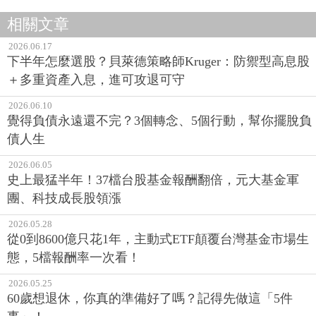
相關文章
2026.06.17
下半年怎麼選股？貝萊德策略師Kruger：防禦型高息股
＋多重資產入息，進可攻退可守
2026.06.10
覺得負債永遠還不完？3個轉念、5個行動，幫你擺脫負
債人生
2026.06.05
史上最猛半年！37檔台股基金報酬翻倍，元大基金軍
團、科技成長股領漲
2026.05.28
從0到8600億只花1年，主動式ETF顛覆台灣基金市場生
態，5檔報酬率一次看！
2026.05.25
60歲想退休，你真的準備好了嗎？記得先做這「5件