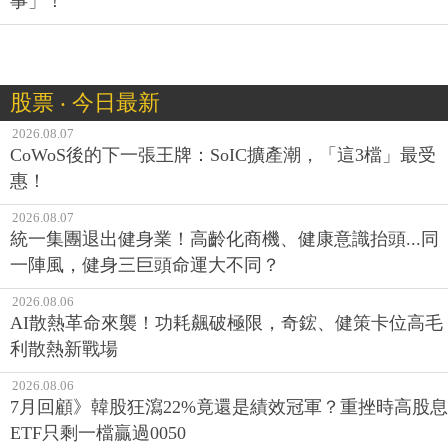
事」！
股票 ‧ 今日最新
2026.08.07
CoWoS後的下一張王牌：SoIC擴產潮，「這3檔」最受
惠！
2026.08.07
統一集團退出健身業！高齡化商機、健康意識抬頭...同
一陣風，健身三巨頭命運大不同？
2026.08.06
AI散熱革命來襲！功耗飆破極限，奇鋐、健策卡位高毛
利散熱新戰場
2026.08.06
7月回顧》韓股狂瀉22%竟還是績效冠軍？重挫時高股息
ETF只剩一檔贏過0050