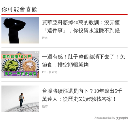
你可能會喜歡
買華亞科賠掉40萬的教訓：沒弄懂
「這件事」，你投資永遠賺不到錢
股市
PR
一週有感！肚子整個都消下去了！免
節食，排空順暢就夠
PR・新素簡
台股將續漲還是向下？10年滾出5千
萬達人：從歷史5次經驗找答案！
股市
Recommended by