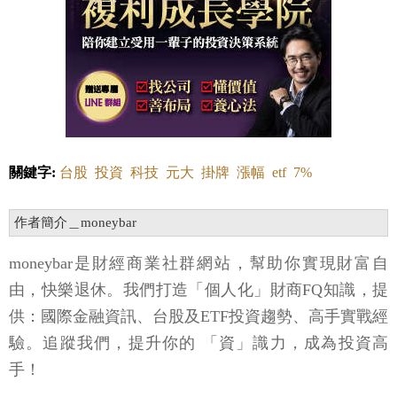
關鍵字:
台股
投資
科技
元大
掛牌
漲幅
etf
7%
作者簡介＿moneybar
moneybar是財經商業社群網站，幫助你實現財富自
由，快樂退休。我們打造「個人化」財商FQ知識，提
供：國際金融資訊、台股及ETF投資趨勢、高手實戰經
驗。追蹤我們，提升你的 「資」識力，成為投資高
手！