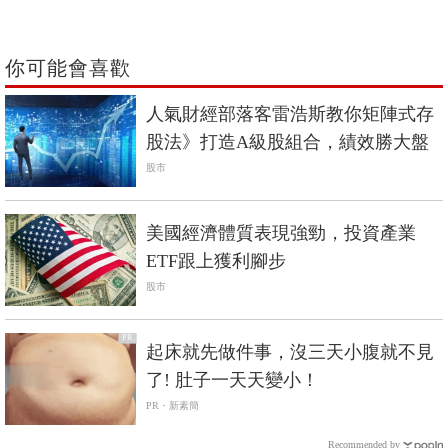
你可能會喜歡
人氣財經部落客雷浩斯教你矩陣式存
股法》打造A級股組合，績效勝大盤
股市
美國經濟體質表現強勁，投資產業
ETF跟上獲利腳步
股市
PR
起床就先做件事，沒三天小腹就不見
了! 肚子一天天變小！
PR・新素簡
Recommended by