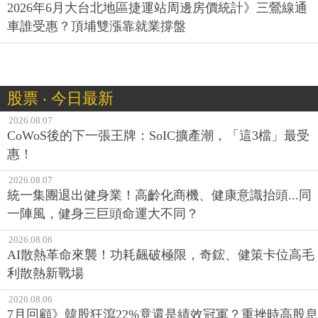
2026年6月大台北地區捷運站周邊房價統計》三鶯線通
車誰受惠？頂埔雙漲靠就業撐盤
股票 ‧ 今日最新
2026.08.07
CoWoS後的下一張王牌：SoIC擴產潮，「這3檔」最受
惠！
2026.08.07
統一集團退出健身業！高齡化商機、健康意識抬頭...同
一陣風，健身三巨頭命運大不同？
2026.08.06
AI散熱革命來襲！功耗飆破極限，奇鋐、健策卡位高毛
利散熱新戰場
2026.08.06
7月回顧》韓股狂瀉22%竟還是績效冠軍？重挫時高股息