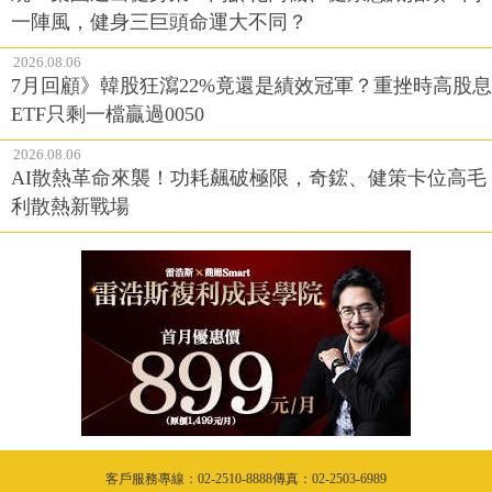
一陣風，健身三巨頭命運大不同？
2026.08.06
7月回顧》韓股狂瀉22%竟還是績效冠軍？重挫時高股息
ETF只剩一檔贏過0050
2026.08.06
AI散熱革命來襲！功耗飆破極限，奇鋐、健策卡位高毛
利散熱新戰場
客戶服務專線：02-2510-8888傳真：02-2503-6989