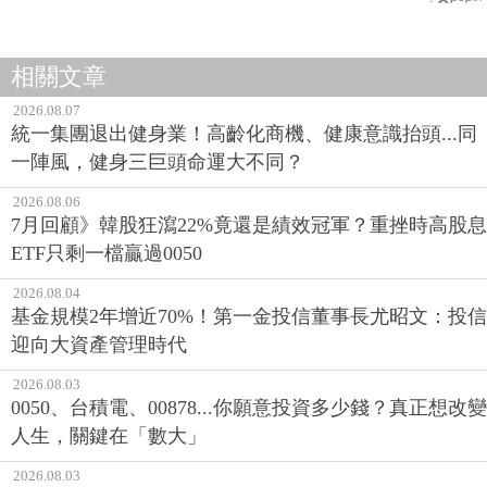
相關文章
2026.08.07
統一集團退出健身業！高齡化商機、健康意識抬頭...同
一陣風，健身三巨頭命運大不同？
2026.08.06
7月回顧》韓股狂瀉22%竟還是績效冠軍？重挫時高股息
ETF只剩一檔贏過0050
2026.08.04
基金規模2年增近70%！第一金投信董事長尤昭文：投信
迎向大資產管理時代
2026.08.03
0050、台積電、00878...你願意投資多少錢？真正想改變
人生，關鍵在「數大」
2026.08.03