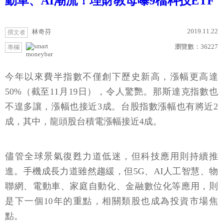
動車、AI潮流！理財教母曝9檔科技ETF
2019.11.22
林奇芬
撰文者
瀏覽數：
36227
專欄
moneybar
今年以來費半指數不僅創下歷史新高，漲幅更高達
50%（截至11月19日），令人驚艷。那斯達克指數也
不遑多讓，漲幅也接近3成。台股指數漲幅也有將近2
成，其中，龍頭股台積電漲幅接近4成。
儘管全球景氣復甦力道低迷，但科技應用則持續推
進。手機成長力道雖然趨緩，但5G、AI人工智慧、物
聯網、電動車、家庭自動化、金融數位化等應用，則
是下一個10年的重點，相關類股也成為投資市場焦
點。