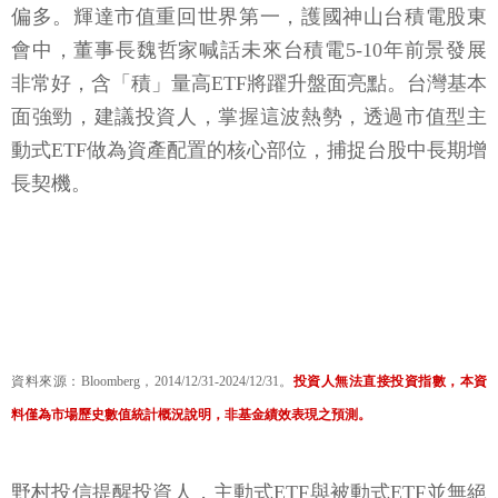
偏多。輝達市值重回世界第一，護國神山台積電股東
會中，董事長魏哲家喊話未來台積電5-10年前景發展
非常好，含「積」量高ETF將躍升盤面亮點。台灣基本
面強勁，建議投資人，掌握這波熱勢，透過市值型主
動式ETF做為資產配置的核心部位，捕捉台股中長期增
長契機。
資料來源：Bloomberg，2014/12/31-2024/12/31。
投資人無法直接投資指數，本資
料僅為市場歷史數值統計概況說明，非基金績效表現之預測。
野村投信提醒投資人，主動式ETF與被動式ETF並無絕