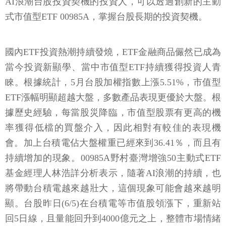
AI浪潮台股投資契機的投資人，可以透過創新的主動
式市值型ETF 00985A，掌握台股長期的投資契機。
國內ETF投資熱潮持續發燒，ETF金融商品儼然已成為
當今投資新顯學、當中市值型ETF持續獲得投資人青
睞。根據統計，5月台股加權指數上漲5.51%，市值型
ETF漲幅明顯超越大盤，多數產品表現更優於大盤。根
據歷史經驗，每當股災降臨，市值型股票有更高的機
率獲得低檔的買盤介入，因此相對有較佳的表現機
會。加上台積電佔大盤權重已經來到36.41％，而且有
持續增加的現象。00985A野村臺灣增強50主動式ETF
基金經理人林浩詳分析表示，隨著AI浪潮的持續，也
將帶動台積電越來越壯大，這個現象可能會越來越明
顯。台股昨日(6/5)在台積電等市值股領漲下，重新站
回5日線，且量能回升到4000億元之上，整體市場情緒