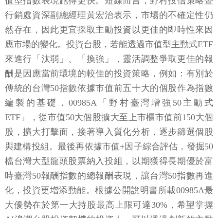
值型指數表現跑得更快。短線而言，野村投信策略暨
行銷處資深副總經理黃宏治表示，市場的不確定性仍
然存在，因此更宜採取主動投資以更佳的即時性來因
應市場的變化。投資台股，若能透過市值型主動式ETF
來進行「汰弱」、「換強」，靈活調整爭取更佳的報
酬是因應當前環境的較佳的投資策略，例如：有別於
傳統的台灣50指數依據市值前五十大的個股作為指數
編製的基礎，00985A「野村臺灣增強50主動式
ETF」，從市值50大個股擴大至上市櫃市值前150大個
股，擴大打擊面，接著導入質化分析，逐步篩選個股
與建構投組。最後再依據市值+因子綜合評估，發掘50
檔台灣大型龍頭股票納入投組，以期獲得長期優於富
時臺灣50報酬指數的總報酬表現，讓台灣50指數再進
化，投資更增添動能。根據公開說明書所載00985A最
大優勢在於第一大持股最高上限可達30%，希望掌握