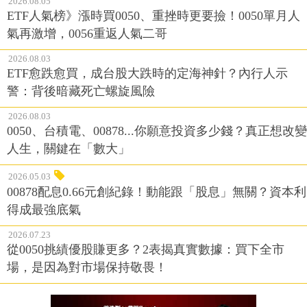
2026.08.05
ETF人氣榜》漲時買0050、重挫時更要撿！0050單月人
氣再激增，0056重返人氣二哥
2026.08.03
ETF愈跌愈買，成台股大跌時的定海神針？內行人示
警：背後暗藏死亡螺旋風險
2026.08.03
0050、台積電、00878...你願意投資多少錢？真正想改變
人生，關鍵在「數大」
2026.05.03
00878配息0.66元創紀錄！動能跟「股息」無關？資本利
得成最強底氣
2026.07.23
從0050挑績優股賺更多？2表揭真實數據：買下全市
場，是因為對市場保持敬畏！