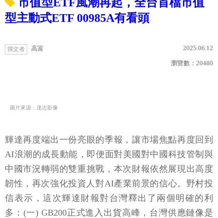
市值型ETF風潮再起，全台首檔市值
型主動式ETF 00985A有看頭
2025.06.12
高富
撰文者
瀏覽數：
20480
圖片來源：達志影像
輝達再度端出一份亮眼的季報，讓市場焦點再度回到
AI浪潮的成長動能，即便面對美國對中國科技管制與
中國市況轉弱的雙重挑戰，本次財報依然展現出高度
韌性，再次強化投資人對AI產業前景的信心。野村投
信表示，這次輝達財報對台灣釋出了兩個明確的利
多：(一) GB200正式進入出貨高峰，台灣供應鏈像是