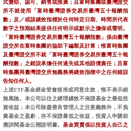
式贊助、認可、銷售或推廣；且富時集團或臺灣證交
所不就使用「富時臺灣證券交易所臺灣五十報酬指
數」及／或該績效指標於任何特定日期、時間所代表
數字之預期結果提供任何明示或默示之擔保或聲明。
「富時臺灣證券交易所臺灣五十報酬指數」係由臺灣
證交所在富時集團的協助下編製及計算；惟富時集團
及臺灣證交所不就「富時臺灣證券交易所臺灣五十報
酬指數」之錯誤承擔任何過失或其他賠償責任；且富
時集團與臺灣證交所無義務將績效指標中之任何錯誤
告知任何人。
上述ETF基金經金管會核准或同意生效，惟不表示絕
無風險。本公司以往之經理績效不保證基金之最低投
資收益；本公司除盡善良管理人之注意義務外，不負
責基金之盈虧，亦不保證最低之收益，投資人申購前
應詳閱基金公開說明書。
基金買賣係以投資人自己之