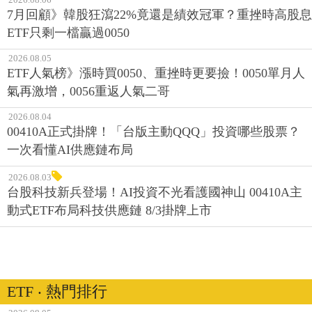
7月回顧》韓股狂瀉22%竟還是績效冠軍？重挫時高股息
ETF只剩一檔贏過0050
2026.08.05
ETF人氣榜》漲時買0050、重挫時更要撿！0050單月人
氣再激增，0056重返人氣二哥
2026.08.04
00410A正式掛牌！「台版主動QQQ」投資哪些股票？
一次看懂AI供應鏈布局
2026.08.03
台股科技新兵登場！AI投資不光看護國神山 00410A主
動式ETF布局科技供應鏈 8/3掛牌上市
ETF ‧ 熱門排行