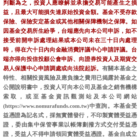
判斷為之，投資人應瞭解並承擔交易可能產生之損
益，且最大可能損失達原始投資金額。基金不受存款
保險、保險安定基金或其他相關保障機制之保障。如
因基金交易所生紛爭，台端應先向本公司申訴，如不
接受前開申訴處理結果或本公司未在三十日內處理
時，得在六十日內向金融消費評議中心申請評議。台
端亦得向投信投顧公會申訴、向證券投資人及期貨交
易人保護中心申請調處或向法院起訴。
有關本基金之
特性、相關投資風險及應負擔之費用已揭露於基金之
公開說明書中，投資人可向本公司及基金之銷售機構
索取，或至基金資訊觀測站及本公司網站
(https://www.nomurafunds.com.tw)中查詢。本基金受
益憑證為記名式，採無實體發行，不印製實體受益憑
證，委由集中保管事業以帳簿劃撥方式交付受益憑
證，受益人不得申請領回實體受益憑證。基金自成立