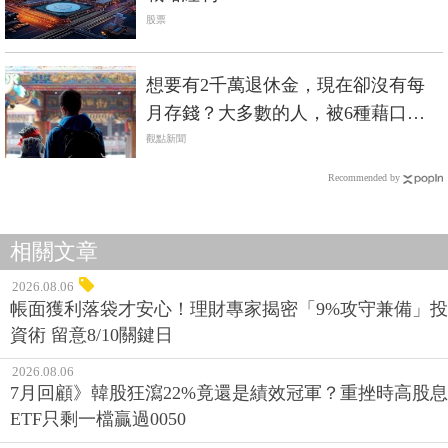
股票
想要有2千萬退休金，現在卻沒有每
月存錢？大多數的人，被6種藉口耽
誤人生...
觀點新聞
Recommended by
相關文章
2026.08.06
帳面獲利落袋才安心！理財專家揭密「9%攻守兼備」投
資術 留意8/10關鍵日
2026.08.06
7月回顧》韓股狂瀉22%竟還是績效冠軍？重挫時高股息
ETF只剩一檔贏過0050