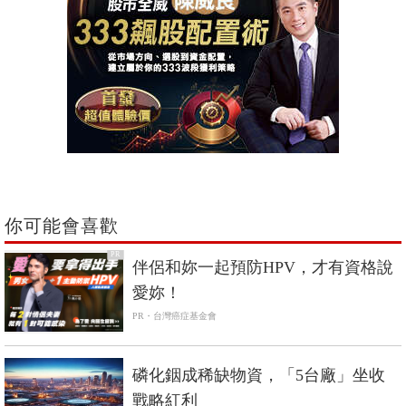
你可能會喜歡
PR
伴侶和妳一起預防HPV，才有資格說
愛妳！
PR・台灣癌症基金會
磷化銦成稀缺物資，「5台廠」坐收
戰略紅利