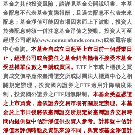
基金之其他投資風險，請詳見基金公開說明書。本基
金配息不代表基金實際報酬，且過去配息不代表未來
配息；基金淨值可能因市場因素而上下波動，投資人
於獲配息時須一併注意基金淨值之變動。投資人可至
經理公司網站(www.nomurafunds.com.tw)或致電客服
中心查詢。
本基金自成立日起至上市日前一個營業日
止，經理公司或所委任之基金銷售機構不接受本基金
受益權單位數之申購或買回。
ETF上市或上櫃後之買
賣成交價格應依臺灣證交所或財團法人櫃買中心之相
關規定辦理，投資國內證券之ETF適用升降幅度限
制，投資國外證券之ETF則無限制。
本基金受益憑證
之上市買賣，應依證券交易市場有關規定辦理。本基
金於上市日後將依臺灣證交所規定於臺灣證券交易時
間內提供盤中估計淨值供投資人參考。計算盤中估計
淨值因評價時點及資訊來源不同，與實際基金淨值計