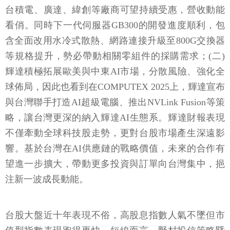
台積電、廣達、緯創等廠商可望持續受惠，營收動能
看俏。同時下一代伺服器GB300的開發進度順利，包
含全面改用水冷式散熱、網路連接升級至800G交換器
等規格提升，勢必帶動相關零組件的採購需求；(二)
輝達積極拓展歐美與中東AI市場，分散風險、強化全
球佈局，因此也看到在COMPUTEX 2025上，輝達宣布
與台灣聯手打造AI超級電腦、推出NVLink Fusion等策
略，讓台灣更深的納入輝達AI生態系。輝達財報表現
不僅牽動全球科技股走勢，更對台股市場產生深遠影
響。基於台灣在AI供應鏈的戰略價值，未來的合作有
望進一步擴大，帶動更多投資與訂單向台灣集中，挹
注新一波成長動能。
台股大盤近十年表現不俗，高股息指數人氣不墜但市