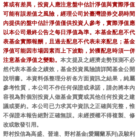
算或有差異，投資人應注意盤中估計淨值與實際淨值
可能有誤差值之風險，經理公司於臺灣證券交易時間
內提供的盤中估計淨值僅供投資人參考，實際淨值應
以本公司最終公告之每日淨值為準。本基金配息不代
表基金實際報酬，且過去配息不代表未來配息；基金
淨值可能因市場因素而上下波動，於獲配息時須一併
注意基金淨值之變動。
本文提及之經濟走勢預測不必
然代表本基金之績效，基金投資風險請詳閱基金公開
說明書。本資料係整理分析各方面資訊之結果，純屬
參考性質，本公司不作任何保證或承諾，請勿將本內
容視為對個別投資人做基金買賣或其他任何投資之建
議或要約。本公司已力求其中資訊之正確與完整，惟
不保證本報告絕對正確無誤。未經授權不得複製、修
改或散發引用。
野村投信為高盛、晉達、野村基金(愛爾蘭系列)及駿利