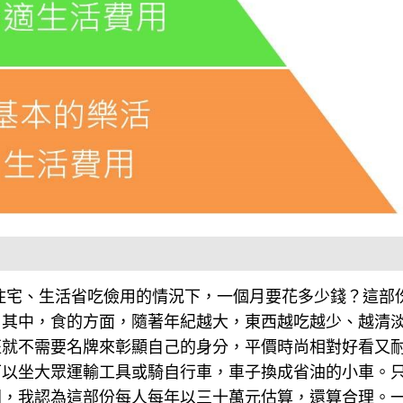
住宅、生活省吃儉用的情況下，一個月要花多少錢？這部
。其中，食的方面，隨著年紀越大，東西越吃越少、越清
班就不需要名牌來彰顯自己的身分，平價時尚相對好看又
可以坐大眾運輸工具或騎自行車，車子換成省油的小車。
同，我認為這部份每人每年以三十萬元估算，還算合理。