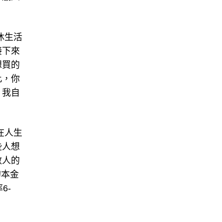
休生活
接下來
想買的
此，你
。我自
在人生
些人想
數人的
的本金
6-