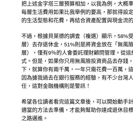
把上述金字塔三層預算相加，以我為例，大概
每層生活費用如果比我舉例的要高，那就得設
的生活型態和花費，再結合資產配置與現金流
不過，根據貝萊德的調查（複選）顯示，58%
層）去存退休金，51%則是將資金放在「無風
層），僅有9％的人會委託理財顧問管理。從這
式。但是，如果你只用無風險投資商品去存錢
下，就算你有兩千萬，一年只需花費一百萬，這
因為據我過去在銀行服務的經驗，有不少台灣
任，這對金融機構則是警訊！
希望各位讀者看完這篇文章後，可以開始動手
適當的方法去準備，才能夠幫助你達成退休目
之路邁進。