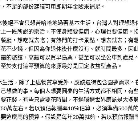
大，不足的部份建議可用即期年金險來補足。
休後絕不會只想苦哈哈地過著基本生活，台灣人對理想退
我上一段所說的樂活，不僅身體要健康，心理也要健康。
的餐廳，想吃就去吃；有熱門的打卡景點，想去就去；有
要花不少錢。但因為你退休後什麼沒有、就時間最多，因
不錯的旅館，高鐵可以買早鳥票，甚至可以坐公車到處晃
，至於支付這筆預算的來源最好是固定收益型產品。
休生活，除了上述物質享受外，應該還得包含圓夢需求。
自己想做的事。每個人想要圓夢的生活方式都不相同，有
需要花錢，有些只需要花時間，不過環遊世界應該是大多
0萬左右。若以預估報酬率10％估算，必須準備500萬
要這麼高的預算，假設是每年20萬就夠，若以預估報酬率