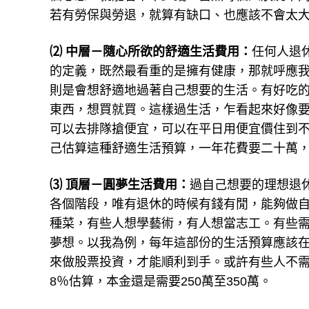
若有勞保與勞退，就算有缺口、也應該不會太
⑵ 中層－隨心所欲的舒適生活費用：
任何人退
的定義，既然最看重的是擁有健康，那就呼應
則是會想舒適地過著自己想要的生活。有好吃
東西，想買就買。這樣過生活，乍看起來好像
可以去排隊搶便宜，可以在平日用便宜價住到
己估算這種舒適生活預算，一年花費要二十萬
⑶ 頂層－圓夢生活費用：
過自己想要的理想退
各個階段，唯有退休的時候有錢有閒，能夠做
種菜，有些人想學藝術，有人想當志工。有些
夢想。以我為例，每年這部份的生活預算應該在5
來做股票投資，才能順利到手。或許有些人不需
8％估算，本金還是需要250萬至350萬。