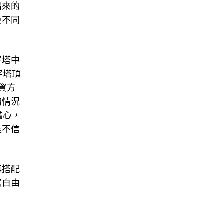
出來的
後不同
字塔中
字塔頂
資方
的情況
擔心，
是不信
再搭配
富自由