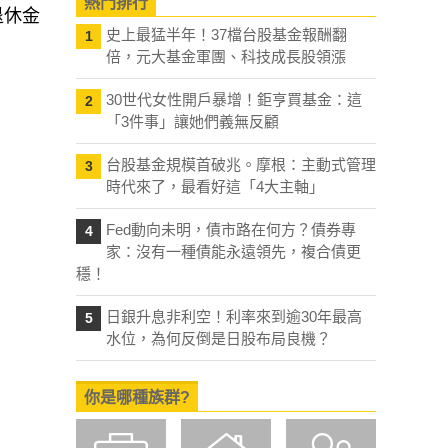
熱門排行
退休金
史上最猛半年！37檔台股基金報酬翻
1
倍，元大基金軍團、科技成長股領漲
30世代女性開戶暴增！鉅亨買基金：這
2
「3件事」讓她們義無反顧
台股基金規模首破兆。摩根：主動式管理
3
時代來了，最看好這「4大主軸」
Fed動向未明，債市路在何方？債券專
4
家：沒有一種債能永遠領先，複合債更
穩！
日銀升息非利空！利率來到逾30年最高
5
水位，為何反倒是日股布局良機？
你是哪種族群?