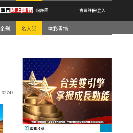
粉絲團
會員註冊
/
登入
企劃
名人堂
精彩書摘
32747