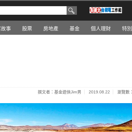
富故事
股票
房地產
基金
個人理財
特別
撰文者：基金遊俠Jim男
2019.08.22
瀏覽數：