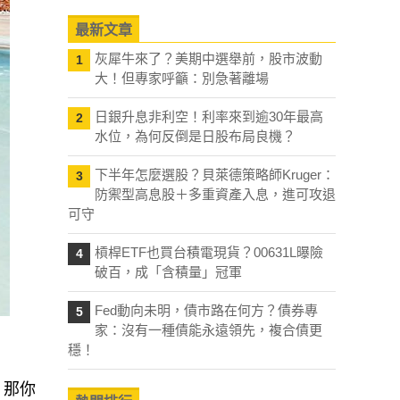
最新文章
灰犀牛來了？美期中選舉前，股市波動
1
大！但專家呼籲：別急著離場
日銀升息非利空！利率來到逾30年最高
2
水位，為何反倒是日股布局良機？
下半年怎麼選股？貝萊德策略師Kruger：
3
防禦型高息股＋多重資產入息，進可攻退
可守
槓桿ETF也買台積電現貨？00631L曝險
4
破百，成「含積量」冠軍
Fed動向未明，債市路在何方？債券專
5
家：沒有一種債能永遠領先，複合債更
穩！
，那你