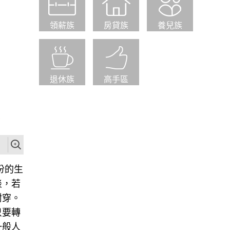
領薪族
房貸族
養兒族
退休族
高手區
份的生
淡，若
耐穿。
只要轉
一般人