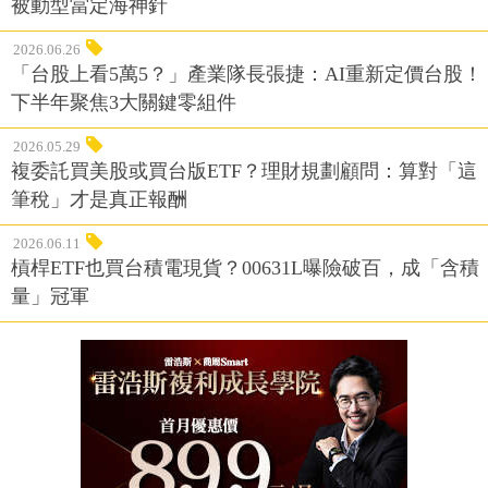
被動型當定海神針
2026.06.26
「台股上看5萬5？」產業隊長張捷：AI重新定價台股！
下半年聚焦3大關鍵零組件
2026.05.29
複委託買美股或買台版ETF？理財規劃顧問：算對「這
筆稅」才是真正報酬
2026.06.11
槓桿ETF也買台積電現貨？00631L曝險破百，成「含積
量」冠軍