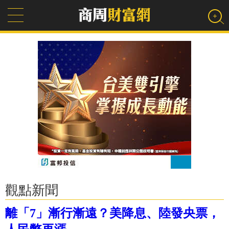
觀點新聞
離「7」漸行漸遠？美降息、陸發央票，