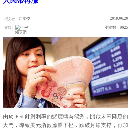
人民幣再漲
2019.06.20
江泰傑
撰文者
瀏覽數：
6625
來源
鉅亨網
由於 Fed 針對利率的態度轉為鴿派，開啟未來降息的
大門，導致美元指數應聲下挫，跌破月線支撐，再加