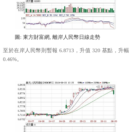
圖: 東方財富網, 離岸人民幣日線走勢
至於在岸人民幣則暫報 6.8713，升值 320 基點，升幅
0.46%。