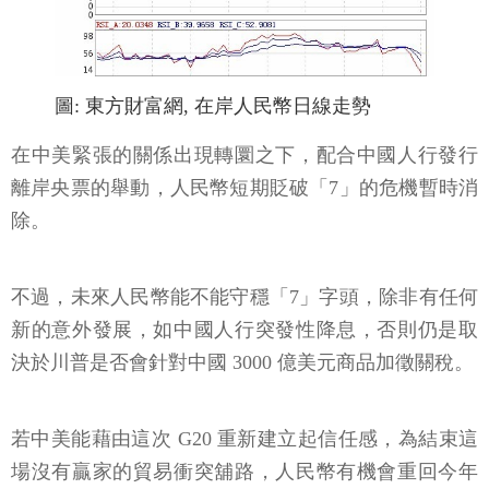
圖: 東方財富網, 在岸人民幣日線走勢
在中美緊張的關係出現轉圜之下，配合中國人行發行
離岸央票的舉動，人民幣短期貶破「7」的危機暫時消
除。
不過，未來人民幣能不能守穩「7」字頭，除非有任何
新的意外發展，如中國人行突發性降息，否則仍是取
決於川普是否會針對中國 3000 億美元商品加徵關稅。
若中美能藉由這次 G20 重新建立起信任感，為結束這
場沒有贏家的貿易衝突舖路，人民幣有機會重回今年