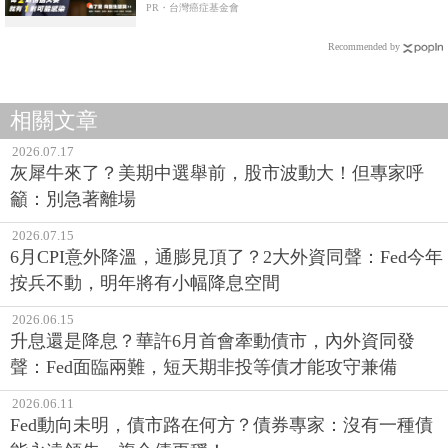
PR・台灣癌症基金會
Recommended by
相關文章
2026.07.17
灰犀牛來了？美期中選舉前，股市波動大！但專家呼
籲：別急著離場
2026.07.15
6月CPI意外降溫，通膨見頂了？2大外資同聲：Fed今年
按兵不動，明年將有小幅降息空間
2026.06.15
升息還是降息？華許6月首會牽動債市，內外資同發
聲：Fed面臨兩難，短天期非投等債才能攻守兼備
2026.06.11
Fed動向未明，債市路在何方？債券專家：沒有一種債