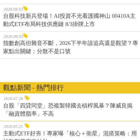
2026.08.03
台股科技新兵登場！AI投資不光看護國神山 00410A主
動式ETF布局科技供應鏈 8/3掛牌上市
2026.08.03
指數創高但雜音不斷，2026下半年該追高還是觀望？專
家點出關鍵：分散不是口號
觀點新聞 ‧ 熱門排行
2026.07.28
台股「四貸同堂」恐複製韓國去槓桿風暴？陳威良揭
「融資體脂率」不高
2026.05.21
主動式ETF好夯！專家曝「核心＋衛星」混搭策略：用