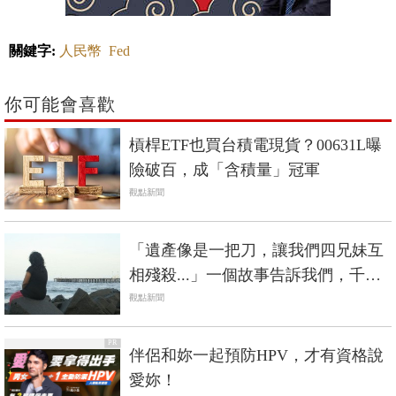
關鍵字:
人民幣
Fed
你可能會喜歡
槓桿ETF也買台積電現貨？00631L曝
險破百，成「含積量」冠軍
觀點新聞
「遺產像是一把刀，讓我們四兄妹互
相殘殺...」一個故事告訴我們，千萬
別留錢給孩子
觀點新聞
PR
伴侶和妳一起預防HPV，才有資格說
愛妳！