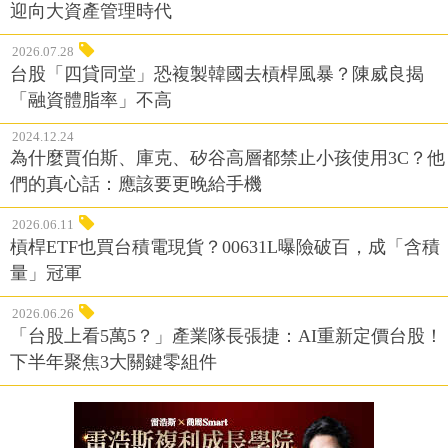
迎向大資產管理時代
2026.07.28
台股「四貸同堂」恐複製韓國去槓桿風暴？陳威良揭
「融資體脂率」不高
2024.12.24
為什麼賈伯斯、庫克、矽谷高層都禁止小孩使用3C？他
們的真心話：應該要更晚給手機
2026.06.11
槓桿ETF也買台積電現貨？00631L曝險破百，成「含積
量」冠軍
2026.06.26
「台股上看5萬5？」產業隊長張捷：AI重新定價台股！
下半年聚焦3大關鍵零組件