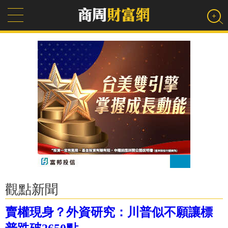
觀點新聞
賣權現身？外資研究：川普似不願讓標