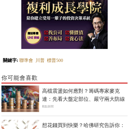
關鍵字:
聯準會
川普
標普500
你可能會喜歡
高檔震盪如何應對？籌碼專家麥克
連：先看大盤定部位、嚴守兩大防線
觀點新聞
想花錢買到快樂？哈佛研究告訴你：