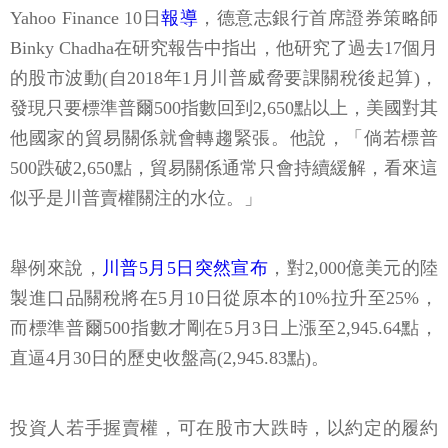
Yahoo Finance 10日
報導
，德意志銀行首席證券策略師
Binky Chadha在研究報告中指出，他研究了過去17個月
的股市波動(自2018年1月川普威脅要課關稅後起算)，
發現只要標準普爾500指數回到2,650點以上，美國對其
他國家的貿易關係就會轉趨緊張。他說，「倘若標普
500跌破2,650點，貿易關係通常只會持續緩解，看來這
似乎是川普賣權關注的水位。」
舉例來說，
川普5月5日突然宣布
，對2,000億美元的陸
製進口品關稅將在5月10日從原本的10%拉升至25%，
而標準普爾500指數才剛在5月3日上漲至2,945.64點，
直逼4月30日的歷史收盤高(2,945.83點)。
投資人若手握賣權，可在股市大跌時，以約定的履約