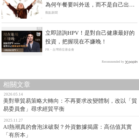
為何午餐要叫外送，而不是自己出去
買
觀點新聞
PR
立即諮詢HPV！是對自己健康最好的
投資，把握現在不嫌晚！
PR・台灣癌症基金會
Recommended by
相關文章
2026.05.14
美對華貿易策略大轉向：不再要求改變體制，改以「貿
易委員會」尋求經貿平衡
2025.11.27
AI熱潮真的會泡沫破裂？外資數據揭露：高估值其實
「有所本」