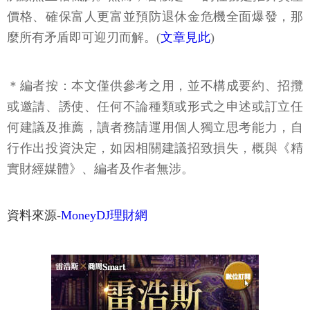
價格、確保富人更富並預防退休金危機全面爆發，那
麼所有矛盾即可迎刃而解。(
文章見此
)
＊編者按：本文僅供參考之用，並不構成要約、招攬
或邀請、誘使、任何不論種類或形式之申述或訂立任
何建議及推薦，讀者務請運用個人獨立思考能力，自
行作出投資決定，如因相關建議招致損失，概與《精
實財經媒體》、編者及作者無涉。
資料來源-
MoneyDJ理財網