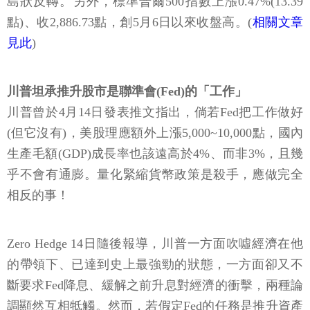
島狀反轉。另外，標準普爾500指數上漲0.47%(13.39
點)、收2,886.73點，創5月6日以來收盤高。(
相關文章
見此
)
川普坦承推升股市是聯準會(Fed)的「工作」
川普曾於4月14日發表推文指出，倘若Fed把工作做好
(但它沒有)，美股理應額外上漲5,000~10,000點，國內
生產毛額(GDP)成長率也該遠高於4%、而非3%，且幾
乎不會有通膨。量化緊縮貨幣政策是殺手，應做完全
相反的事！
Zero Hedge 14日隨後報導，川普一方面吹噓經濟在他
的帶領下、已達到史上最強勁的狀態，一方面卻又不
斷要求Fed降息、緩解之前升息對經濟的衝擊，兩種論
調顯然互相牴觸。然而，若假定Fed的任務是推升資產