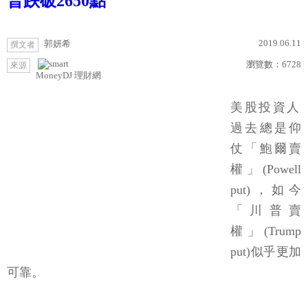
普跌破2650點
2019.06.11
郭妍希
撰文者
瀏覽數：
6728
來源
MoneyDJ 理財網
美股投資人
過去總是仰
仗「鮑爾賣
權」(Powell
put)，如今
「川普賣
權」(Trump
put)似乎更加
可靠。