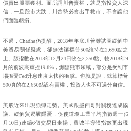
價賣出股票獲利。而所謂川普賣權，就是指投資人深
信，一旦股市大跌，川普勢必會出手救市，不會讓他
們面臨虧損。
不過，Chadha仍提醒，2018年年底川普雖試圖緩解中
美貿易關係疑慮，卻無法讓標普500維持在2,650點之
上。該指數在2018年12月24日收在2,350點、較2018年9
月的前波高重挫19.8%，瀕臨熊市領域，部分是受到市
場擔憂Fed升息速度太快的衝擊。也就是說，就算標普
500真的在2,650點設有賣權，投資人也不可過分自信。
美股近來出現強彈走勢。美國跟墨西哥對關稅達成協
議、緩解貿易戰隱憂，促使道瓊工業平均指數週一(6
月10日)連續6個交易日走揚，費城半導體指數更出現