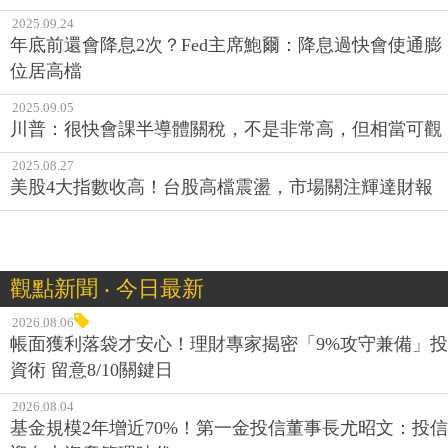
2025.09.24
年底前還會降息2次？Fed主席鮑爾：降息過快會使通膨
位居高檔
2025.09.05
川普：很快會課半導體關稅，不是非常高，但相當可觀
2025.08.27
美股4大指數收高！台股高檔震盪，市場關注輝達財報
觀點新聞 ‧ 今日最新
2026.08.06
帳面獲利落袋才安心！理財專家揭密「9%攻守兼備」投
資術 留意8/10關鍵日
2026.08.04
基金規模2年增近70%！第一金投信董事長尤昭文：投信