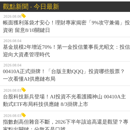
觀點新聞 ‧ 今日最新
2026.08.06
帳面獲利落袋才安心！理財專家揭密「9%攻守兼備」投
資術 留意8/10關鍵日
2026.08.04
基金規模2年增近70%！第一金投信董事長尤昭文：投信
迎向大資產管理時代
2026.08.04
00410A正式掛牌！「台版主動QQQ」投資哪些股票？
一次看懂AI供應鏈布局
2026.08.03
台股科技新兵登場！AI投資不光看護國神山 00410A主
動式ETF布局科技供應鏈 8/3掛牌上市
2026.08.03
指數創高但雜音不斷，2026下半年該追高還是觀望？專
家點出關鍵：分散不是口號