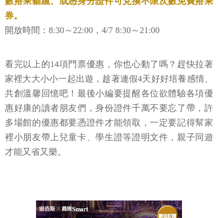
數搭乘貓纜、或憑身分證件可兌換不限次數免費搭乘
券。
開放時間：8:30～22:00，4/7 8:30～21:00
看完以上的14項門票優惠，你也心動了嗎？趕快拉著
家裡大大小小一起出遊，趁著連假4天好好培養感情、
共創溫馨回憶吧！最後小編要提醒各位欲體驗各項優
惠好康的讀者朋友們，身份證件千萬不要忘了帶，許
多場館的優惠都要憑證件才能領取，一定要記得幫家
裡小朋友帶上兒童卡、學生證等證明文件，親子同遊
才能又省又樂。