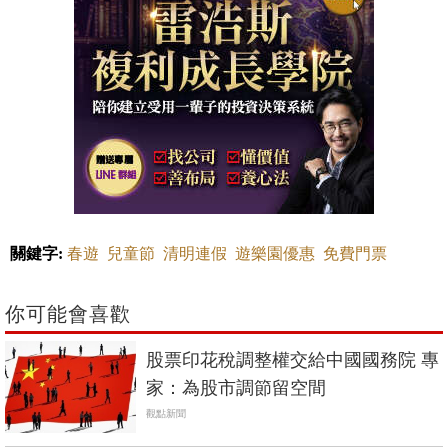
關鍵字:
春遊
兒童節
清明連假
遊樂園優惠
免費門票
你可能會喜歡
股票印花稅調整權交給中國國務院 專
家：為股市調節留空間
觀點新聞