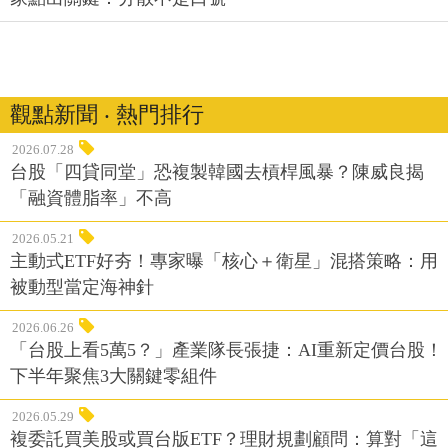
觀點新聞 ‧ 熱門排行
2026.07.28
台股「四貸同堂」恐複製韓國去槓桿風暴？陳威良揭
「融資體脂率」不高
2026.05.21
主動式ETF好夯！專家曝「核心＋衛星」混搭策略：用
被動型當定海神針
2026.06.26
「台股上看5萬5？」產業隊長張捷：AI重新定價台股！
下半年聚焦3大關鍵零組件
2026.05.29
複委託買美股或買台版ETF？理財規劃顧問：算對「這