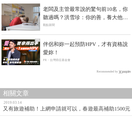
老闆及主管最常說的驚句前10名，你
聽過嗎？洪雪珍：你的善，養大他的
惡
觀點新聞
PR
伴侶和妳一起預防HPV，才有資格說
愛妳！
PR・台灣癌症基金會
Recommended by
相關文章
2019.03.14
又有旅遊補助！上網申請就可以，春遊最高補助1500元