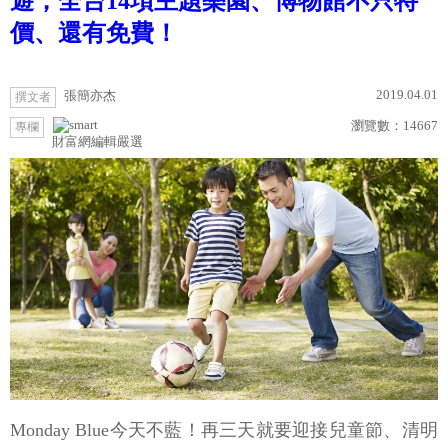
遊，全台14項主題樂園、博物館不只特
價、還有免費！
2019.04.01
張簡亦杰
撰文者
瀏覽數：
14667
專欄
財富網編輯嚴選
Monday Blue今天不藍！再三天就要迎接兒童節、清明