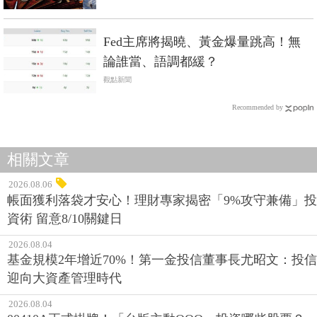
Fed主席將揭曉、黃金爆量跳高！無
論誰當、語調都緩？
觀點新聞
Recommended by
相關文章
2026.08.06
帳面獲利落袋才安心！理財專家揭密「9%攻守兼備」投
資術 留意8/10關鍵日
2026.08.04
基金規模2年增近70%！第一金投信董事長尤昭文：投信
迎向大資產管理時代
2026.08.04