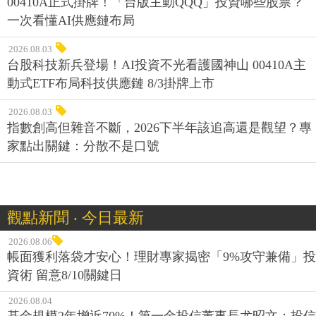
00410A正式掛牌！「台版主動QQQ」投資哪些股票？
一次看懂AI供應鏈布局
2026.08.03
台股科技新兵登場！AI投資不光看護國神山 00410A主
動式ETF布局科技供應鏈 8/3掛牌上市
2026.08.03
指數創高但雜音不斷，2026下半年該追高還是觀望？專
家點出關鍵：分散不是口號
觀點新聞 ‧ 今日最新
2026.08.06
帳面獲利落袋才安心！理財專家揭密「9%攻守兼備」投
資術 留意8/10關鍵日
2026.08.04