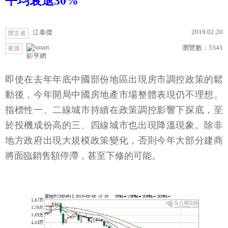
平均衰退30%
2019.02.20
江泰傑
撰文者
瀏覽數：
5341
來源
鉅亨網
即使在去年年底中國部份地區出現房市調控政策的鬆
動後，今年開局中國房地產市場整體表現仍不理想。
指標性一、二線城市持續在政策調控影響下探底，至
於投機成份高的三、四線城市也出現降溫現象。除非
地方政府出現大規模政策變化，否則今年大部分建商
將面臨銷售額停滯，甚至下修的可能。