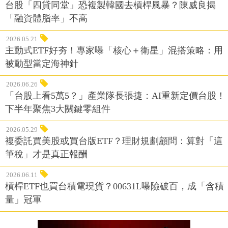
台股「四貸同堂」恐複製韓國去槓桿風暴？陳威良揭
「融資體脂率」不高
2026.05.21
主動式ETF好夯！專家曝「核心＋衛星」混搭策略：用
被動型當定海神針
2026.06.26
「台股上看5萬5？」產業隊長張捷：AI重新定價台股！
下半年聚焦3大關鍵零組件
2026.05.29
複委託買美股或買台版ETF？理財規劃顧問：算對「這
筆稅」才是真正報酬
2026.06.11
槓桿ETF也買台積電現貨？00631L曝險破百，成「含積
量」冠軍