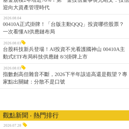
基金規模2年增近70%！第一金投信董事長尤昭文：投信
迎向大資產管理時代
2026.08.04
00410A正式掛牌！「台版主動QQQ」投資哪些股票？
一次看懂AI供應鏈布局
2026.08.03
台股科技新兵登場！AI投資不光看護國神山 00410A主
動式ETF布局科技供應鏈 8/3掛牌上市
2026.08.03
指數創高但雜音不斷，2026下半年該追高還是觀望？專
家點出關鍵：分散不是口號
觀點新聞 ‧ 熱門排行
2026.07.28