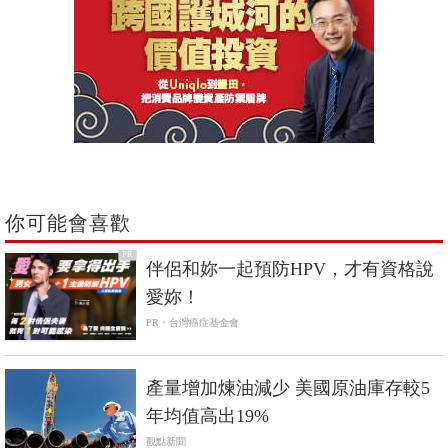
你可能會喜歡
PR
伴侶和妳一起預防HPV，才有資格說
愛妳！
PR・台灣癌症基金會
產量增加煉油減少 美國原油庫存較5
年均值高出19%
觀點新聞