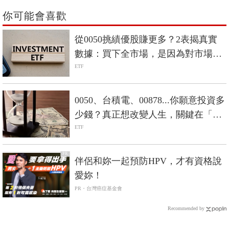
你可能會喜歡
從0050挑績優股賺更多？2表揭真實
數據：買下全市場，是因為對市場保
持敬畏！
ETF
0050、台積電、00878...你願意投資多
少錢？真正想改變人生，關鍵在「數
大」
ETF
PR
伴侶和妳一起預防HPV，才有資格說
愛妳！
PR・台灣癌症基金會
Recommended by