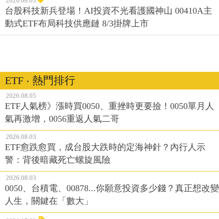
2026.08.03
台股科技新兵登場！AI投資不光看護國神山 00410A主
動式ETF布局科技供應鏈 8/3掛牌上市
ETF ‧ 熱門排行
2026.08.05
ETF人氣榜》漲時買0050、重挫時更要撿！0050單月人
氣再激增，0056重返人氣二哥
2026.08.03
ETF愈跌愈買，成台股大跌時的定海神針？內行人示
警：背後暗藏死亡螺旋風險
2026.08.03
0050、台積電、00878...你願意投資多少錢？真正想改變
人生，關鍵在「數大」