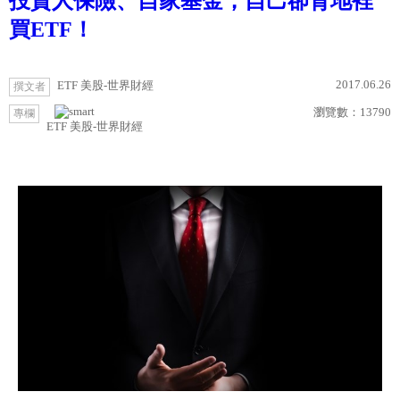
投資人保險、自家基金，自己卻背地裡
買ETF！
2017.06.26
ETF 美股-世界財經
撰文者
瀏覽數：
13790
專欄
ETF 美股-世界財經