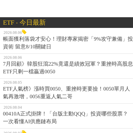
ETF ‧ 今日最新
2026.08.06
帳面獲利落袋才安心！理財專家揭密「9%攻守兼備」投
資術 留意8/10關鍵日
2026.08.06
7月回顧》韓股狂瀉22%竟還是績效冠軍？重挫時高股息
ETF只剩一檔贏過0050
2026.08.05
ETF人氣榜》漲時買0050、重挫時更要撿！0050單月人
氣再激增，0056重返人氣二哥
2026.08.04
00410A正式掛牌！「台版主動QQQ」投資哪些股票？
一次看懂AI供應鏈布局