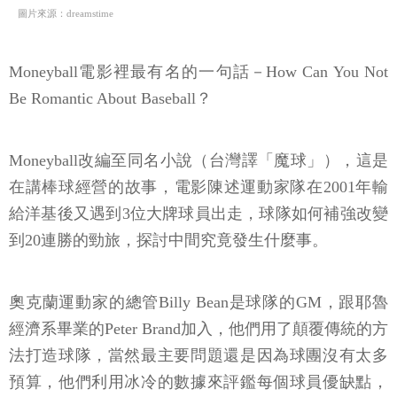
圖片來源：dreamstime
Moneyball電影裡最有名的一句話－How Can You Not
Be Romantic About Baseball？
Moneyball改編至同名小說（台灣譯「魔球」），這是
在講棒球經營的故事，電影陳述運動家隊在2001年輸
給洋基後又遇到3位大牌球員出走，球隊如何補強改變
到20連勝的勁旅，探討中間究竟發生什麼事。
奧克蘭運動家的總管Billy Bean是球隊的GM，跟耶魯
經濟系畢業的Peter Brand加入，他們用了顛覆傳統的方
法打造球隊，當然最主要問題還是因為球團沒有太多
預算，他們利用冰冷的數據來評鑑每個球員優缺點，