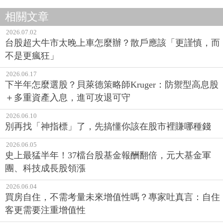
相關文章
2026.07.02
台股超大牛市太晚上車怎麼辦？散戶應該「更謹慎，而
不是更瘋狂」
2026.06.17
下半年怎麼選股？貝萊德策略師Kruger：防禦型高息股
＋多重資產入息，進可攻退可守
2026.06.10
別再找「神指標」了，先搞懂你該在股市裡賺哪種錢
2026.06.05
史上最猛半年！37檔台股基金報酬翻倍，元大基金軍
團、科技成長股領漲
2026.06.04
買房自住，不需考量未來增值性嗎？專家吐真言：自住
客更需要注重增值性