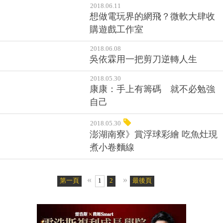
2018.06.11
想做電玩界的網飛？微軟大肆收
購遊戲工作室
2018.06.08
吳依霖用一把剪刀逆轉人生
2018.05.30
康康：手上有籌碼 就不必勉強
自己
2018.05.30
澎湖南寮》賞浮球彩繪 吃魚灶現
煮小卷麵線
«
»
第一頁
1
2
最後頁