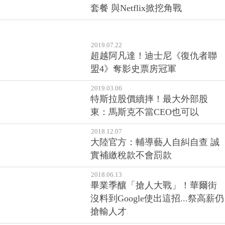
套餐 與Netflix掀挖角戰
2019.07.22
超越阿凡達！迪士尼《復仇者聯
盟4》奪影史票房冠軍
2019.03.06
特斯拉股價續摔！最大外部股
東：馬斯克不當CEO也可以
2018.12.07
大陸官方：輔導藝人自糾自查 誠
實補繳稅款不會罰款
2018.06.13
畢業季釀「搶人大戰」！華爾街
沒料到Google使出這招...祭高薪仍
搶輸人才