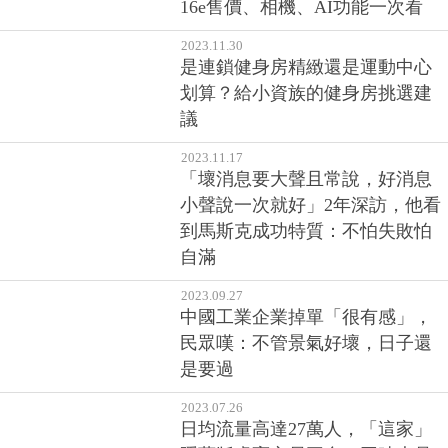
16e售價、相機、AI功能一次看
2023.11.30
是連鎖健身房精緻還是運動中心
划算？給小資族的健身房挑選建
議
2023.11.17
「壞消息要大聲且常說，好消息
小聲說一次就好」2年深訪，他看
到馬斯克成功特質：不怕失敗怕
自滿
2023.09.27
中國工業企業掉單「很有感」，
民眾嘆：不管景氣好壞，日子還
是要過
2023.07.26
日均流量高達27萬人，「這家」