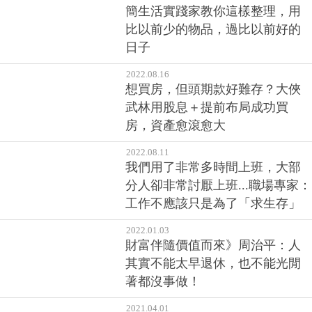
簡生活實踐家教你這樣整理，用
比以前少的物品，過比以前好的
日子
2022.08.16
想買房，但頭期款好難存？大俠
武林用股息＋提前布局成功買
房，資產愈滾愈大
2022.08.11
我們用了非常多時間上班，大部
分人卻非常討厭上班...職場專家：
工作不應該只是為了「求生存」
2022.01.03
財富伴隨價值而來》周治平：人
其實不能太早退休，也不能光閒
著都沒事做！
2021.04.01