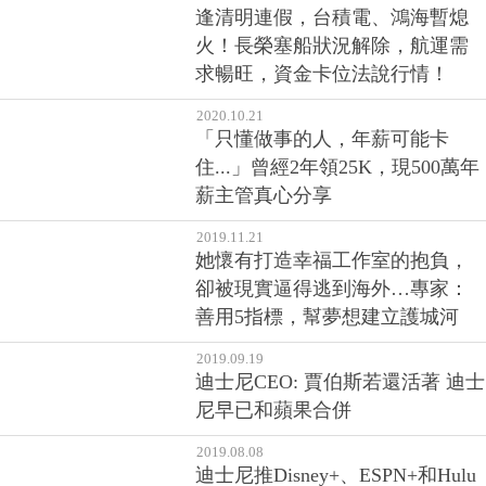
逢清明連假，台積電、鴻海暫熄
火！長榮塞船狀況解除，航運需
求暢旺，資金卡位法說行情！
2020.10.21
「只懂做事的人，年薪可能卡
住...」曾經2年領25K，現500萬年
薪主管真心分享
2019.11.21
她懷有打造幸福工作室的抱負，
卻被現實逼得逃到海外…專家：
善用5指標，幫夢想建立護城河
2019.09.19
迪士尼CEO: 賈伯斯若還活著 迪士
尼早已和蘋果合併
2019.08.08
迪士尼推Disney+、ESPN+和Hulu