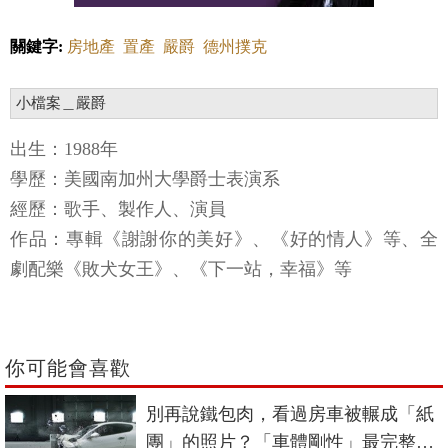
關鍵字:
房地產
置產
嚴爵
德州撲克
小檔案＿嚴爵
出生：1988年
學歷：美國南加州大學爵士表演系
經歷：歌手、製作人、演員
作品：專輯《謝謝你的美好》、《好的情人》等、全
劇配樂《敗犬女王》、《下一站，幸福》等
你可能會喜歡
別再說鐵包肉，看過房車被輾成「紙
團」的照片？「車體剛性」最完整解