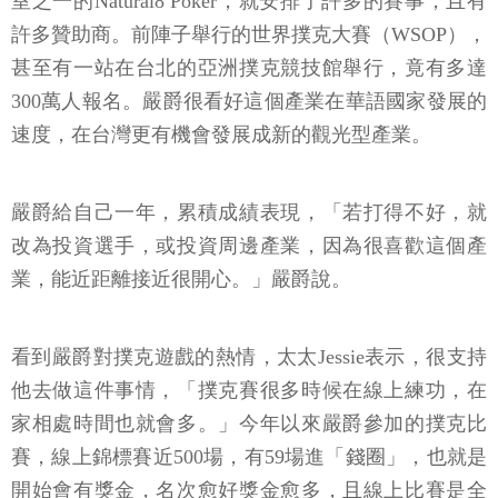
室之一的Natural8 Poker，就安排了許多的賽事，且有
許多贊助商。前陣子舉行的世界撲克大賽（WSOP），
甚至有一站在台北的亞洲撲克競技館舉行，竟有多達
300萬人報名。嚴爵很看好這個產業在華語國家發展的
速度，在台灣更有機會發展成新的觀光型產業。
嚴爵給自己一年，累積成績表現，「若打得不好，就
改為投資選手，或投資周邊產業，因為很喜歡這個產
業，能近距離接近很開心。」嚴爵說。
看到嚴爵對撲克遊戲的熱情，太太Jessie表示，很支持
他去做這件事情，「撲克賽很多時候在線上練功，在
家相處時間也就會多。」今年以來嚴爵參加的撲克比
賽，線上錦標賽近500場，有59場進「錢圈」，也就是
開始會有獎金，名次愈好獎金愈多，且線上比賽是全