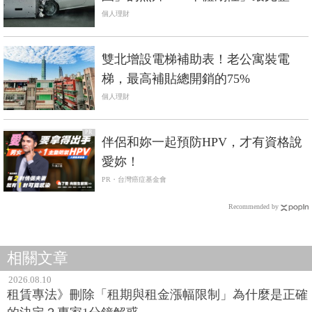
析《中價位進口車篇》
個人理財
雙北增設電梯補助表！老公寓裝電
梯，最高補貼總開銷的75%
個人理財
PR
伴侶和妳一起預防HPV，才有資格說
愛妳！
PR・台灣癌症基金會
Recommended by
相關文章
2026.08.10
租賃專法》刪除「租期與租金漲幅限制」為什麼是正確