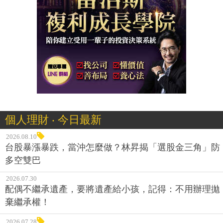
個人理財 ‧ 今日最新
2026.08.10
台股暴漲暴跌，當沖怎麼做？林昇揭「選股金三角」防
多空雙巴
2026.07.30
配偶不繼承遺產，要將遺產給小孩，記得：不用辦理拋
棄繼承權！
2026.07.28