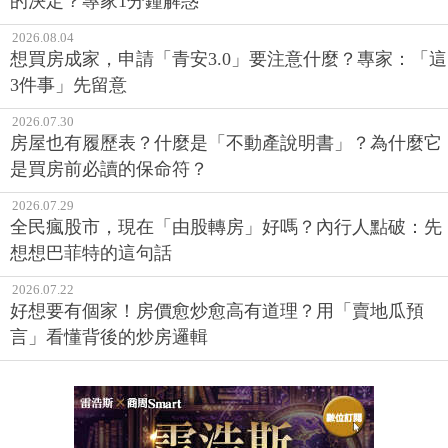
的決定？專家1分鐘解惑
2026.08.04
想買房成家，申請「青安3.0」要注意什麼？專家：「這
3件事」先留意
2026.07.30
房屋也有履歷表？什麼是「不動產說明書」？為什麼它
是買房前必讀的保命符？
2026.07.29
全民瘋股市，現在「由股轉房」好嗎？內行人點破：先
想想巴菲特的這句話
2026.07.22
好想要有個家！房價愈炒愈高有道理？用「賣地瓜預
言」看懂背後的炒房邏輯