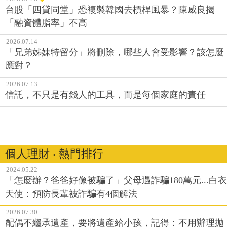
台股「四貸同堂」恐複製韓國去槓桿風暴？陳威良揭
「融資體脂率」不高
2026.07.14
「兄弟姊妹特留分」將刪除，哪些人會受影響？該怎麼
應對？
2026.07.13
信託，不只是有錢人的工具，而是每個家庭的責任
個人理財 ‧ 熱門排行
2024.05.22
「怎麼辦？爸爸好像被騙了」父母遇詐騙180萬元...白衣
天使：預防長輩被詐騙有4個解法
2026.07.30
配偶不繼承遺產，要將遺產給小孩，記得：不用辦理拋