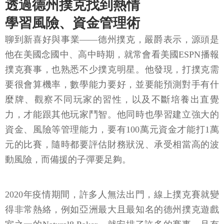
透過德州撲克找到熱情
學習風險、資金管理術
聊到新喜好與事業——德州撲克，嚴爵表示，源頭是
他在美國念國中、高中時期，就常會看美國ESPN播報
撲克賽事，也熟悉不少撲克明星。他發現，打撲克需
要很會算機率，數學能力要好，並要能預測對手有什
麼牌、觀察不同玩家的習性，以及不斷培養出直覺
力，才能跟其他玩家鬥智。他同時也學習建立強大的
資金、風險等管理能力，要有100萬元資金才能打1萬
元的比賽，隨時都要評估財務狀況、承受相當高的波
動風險，而備援的子彈要足夠。
2020年疫情期間，許多人無法出門，線上撲克賽就變
得非常熱絡，例如亞洲最大且最知名的德州撲克遊戲