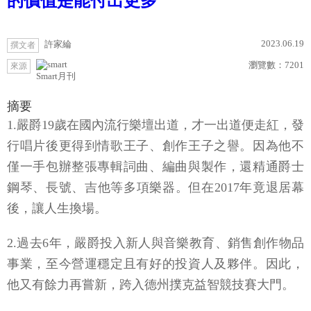
的價值是能付出更多
2023.06.19
許家綸
撰文者
瀏覽數：
7201
來源
Smart月刊
摘要
1.嚴爵19歲在國內流行樂壇出道，才一出道便走紅，發
行唱片後更得到情歌王子、創作王子之譽。因為他不
僅一手包辦整張專輯詞曲、編曲與製作，還精通爵士
鋼琴、長號、吉他等多項樂器。但在2017年竟退居幕
後，讓人生換場。
2.過去6年，嚴爵投入新人與音樂教育、銷售創作物品
事業，至今營運穩定且有好的投資人及夥伴。因此，
他又有餘力再嘗新，跨入德州撲克益智競技賽大門。