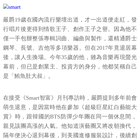
嚴爵19歲在國內流行樂壇出道，才一出道便走紅，發
行唱片後更得到情歌王子、創作王子之譽。因為他不
僅一手包辦整張專輯詞曲、編曲與製作，還精通爵士
鋼琴、長號、吉他等多項樂器。但在2017年竟退居幕
後，讓人生換場。今年35歲的他，雖為音樂再現螢光
幕前，但已是創業主、投資方的身分，他都笑稱自己
是「鮪魚肚大叔」。
在接受《Smart智富》月刊專訪時，嚴爵提到多年前會
萌生退意，是因當時他在參加《超級巨星紅白藝能大
賞》時，跟韓國的BTS防彈少年團在同一個休息間，
親見該團高漲的人氣。他知道演藝圈又將改朝換代，
隔年便決心退到幕後，到美國進修服裝設計，後續創