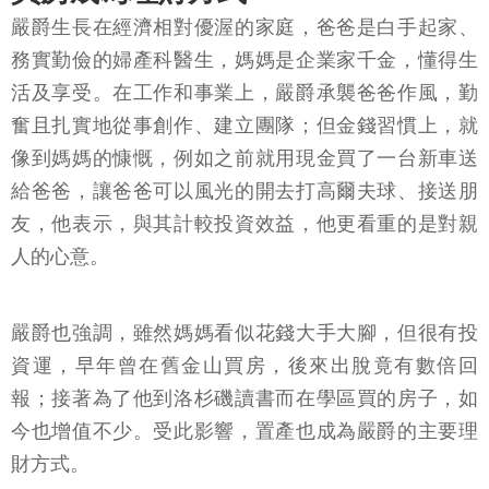
嚴爵生長在經濟相對優渥的家庭，爸爸是白手起家、
務實勤儉的婦產科醫生，媽媽是企業家千金，懂得生
活及享受。在工作和事業上，嚴爵承襲爸爸作風，勤
奮且扎實地從事創作、建立團隊；但金錢習慣上，就
像到媽媽的慷慨，例如之前就用現金買了一台新車送
給爸爸，讓爸爸可以風光的開去打高爾夫球、接送朋
友，他表示，與其計較投資效益，他更看重的是對親
人的心意。
嚴爵也強調，雖然媽媽看似花錢大手大腳，但很有投
資運，早年曾在舊金山買房，後來出脫竟有數倍回
報；接著為了他到洛杉磯讀書而在學區買的房子，如
今也增值不少。受此影響，置產也成為嚴爵的主要理
財方式。