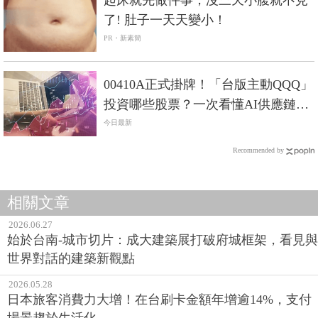
了! 肚子一天天變小！
PR・新素簡
00410A正式掛牌！「台版主動QQQ」
投資哪些股票？一次看懂AI供應鏈布
局
今日最新
Recommended by
相關文章
2026.06.27
始於台南-城市切片：成大建築展打破府城框架，看見與
世界對話的建築新觀點
2026.05.28
日本旅客消費力大增！在台刷卡金額年增逾14%，支付
場景趨於生活化