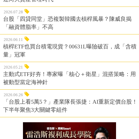
2026.07.28
台股「四貸同堂」恐複製韓國去槓桿風暴？陳威良揭
「融資體脂率」不高
2026.06.11
槓桿ETF也買台積電現貨？00631L曝險破百，成「含積
量」冠軍
2026.05.21
主動式ETF好夯！專家曝「核心＋衛星」混搭策略：用
被動型當定海神針
2026.06.26
「台股上看5萬5？」產業隊長張捷：AI重新定價台股！
下半年聚焦3大關鍵零組件