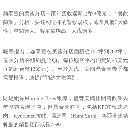
鼎泰豐的美國分店一家年營收達新台幣8億元，「餐飲
商業」分析，要達到這樣的營收規模，通常具備3大條
件：空間夠大、客單價夠高、人流夠多。
報導指出，鼎泰豐在美國分店面積從157坪到702坪，
最大分店在紐約曼哈頓。每位顧客平均消費約45美元
（約新台幣1339元）。至於人流，美國鼎泰豐幾乎都
需要排隊，或提前預約才吃得到。
財經網站Morning Brew報導，儘管美國休閒餐飲業去
年整體表現平淡，但鼎泰豐在內，包括KPOT韓式烤
肉、Kyuramen拉麵、藏壽司（Kura Sushi）等亞洲連鎖
餐廳的銷售額卻成長7.6%。