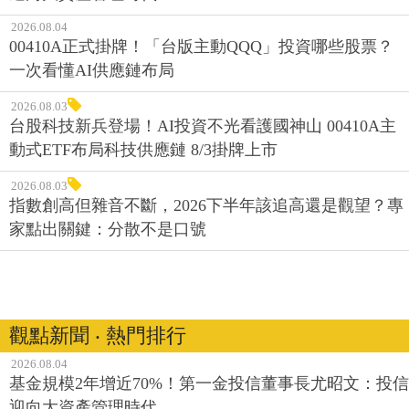
2026.08.04
00410A正式掛牌！「台版主動QQQ」投資哪些股票？
一次看懂AI供應鏈布局
2026.08.03
台股科技新兵登場！AI投資不光看護國神山 00410A主
動式ETF布局科技供應鏈 8/3掛牌上市
2026.08.03
指數創高但雜音不斷，2026下半年該追高還是觀望？專
家點出關鍵：分散不是口號
觀點新聞 ‧ 熱門排行
2026.08.04
基金規模2年增近70%！第一金投信董事長尤昭文：投信
迎向大資產管理時代