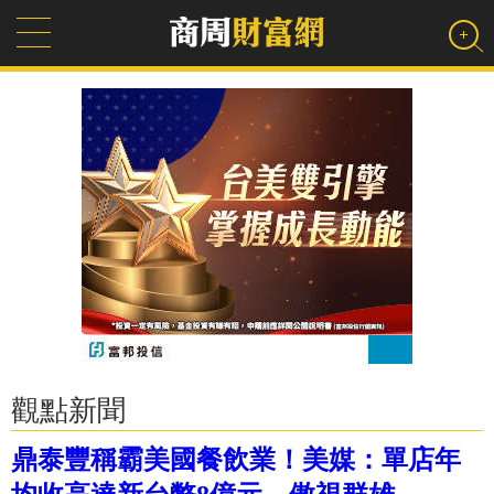
觀點新聞
鼎泰豐稱霸美國餐飲業！美媒：單店年