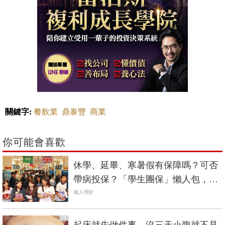
關鍵字:
餐飲業
鼎泰豐
商業
你可能會喜歡
休學、延畢、寒暑假有保障嗎？可否
帶病投保？「學生團保」懶人包，一
次搞懂
個人理財
PR
起床就先做件事，沒三天小腹就不見