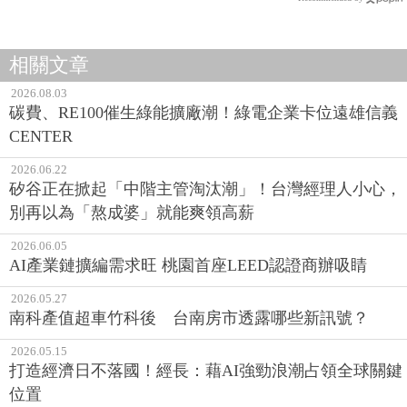
相關文章
2026.08.03
碳費、RE100催生綠能擴廠潮！綠電企業卡位遠雄信義
CENTER
2026.06.22
矽谷正在掀起「中階主管淘汰潮」！台灣經理人小心，
別再以為「熬成婆」就能爽領高薪
2026.06.05
AI產業鏈擴編需求旺 桃園首座LEED認證商辦吸睛
2026.05.27
南科產值超車竹科後 台南房市透露哪些新訊號？
2026.05.15
打造經濟日不落國！經長：藉AI強勁浪潮占領全球關鍵
位置