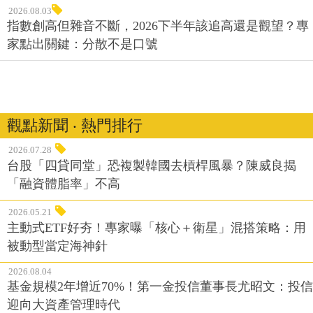
2026.08.03
指數創高但雜音不斷，2026下半年該追高還是觀望？專
家點出關鍵：分散不是口號
觀點新聞 ‧ 熱門排行
2026.07.28
台股「四貸同堂」恐複製韓國去槓桿風暴？陳威良揭
「融資體脂率」不高
2026.05.21
主動式ETF好夯！專家曝「核心＋衛星」混搭策略：用
被動型當定海神針
2026.08.04
基金規模2年增近70%！第一金投信董事長尤昭文：投信
迎向大資產管理時代