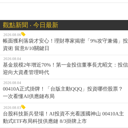
觀點新聞 ‧ 今日最新
2026.08.06
帳面獲利落袋才安心！理財專家揭密「9%攻守兼備」投
資術 留意8/10關鍵日
2026.08.04
基金規模2年增近70%！第一金投信董事長尤昭文：投信
迎向大資產管理時代
2026.08.04
00410A正式掛牌！「台版主動QQQ」投資哪些股票？
一次看懂AI供應鏈布局
2026.08.03
台股科技新兵登場！AI投資不光看護國神山 00410A主
動式ETF布局科技供應鏈 8/3掛牌上市