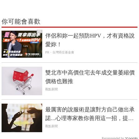
你可能會喜歡
PR
伴侶和妳一起預防HPV，才有資格說
愛妳！
PR・台灣癌症基金會
雙北市中高價住宅去年成交量萎縮價
價格也難推
觀點新聞
最厲害的說服術是讓對方自己做出承
諾...心理專家教你善用這一招，提升
談判成功機會
觀點新聞
Recommended by